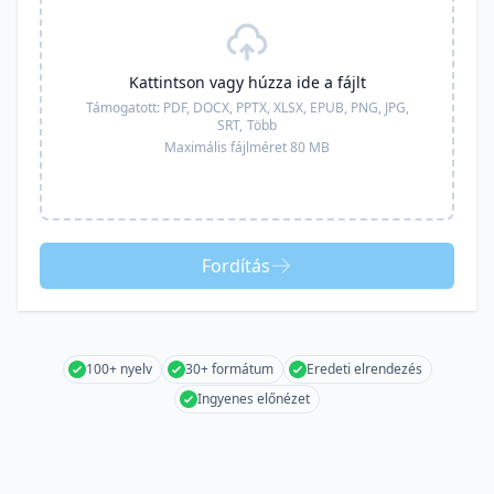
Kattintson vagy húzza ide a fájlt
Támogatott:
PDF, DOCX, PPTX, XLSX, EPUB, PNG, JPG,
SRT,
Több
Maximális fájlméret 80 MB
Fordítás
100+ nyelv
30+ formátum
Eredeti elrendezés
Ingyenes előnézet