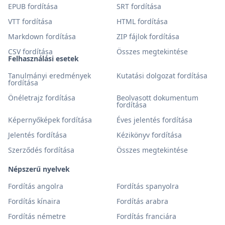
EPUB fordítása
SRT fordítása
VTT fordítása
HTML fordítása
Markdown fordítása
ZIP fájlok fordítása
CSV fordítása
Összes megtekintése
Felhasználási esetek
Tanulmányi eredmények
Kutatási dolgozat fordítása
fordítása
Önéletrajz fordítása
Beolvasott dokumentum
fordítása
Képernyőképek fordítása
Éves jelentés fordítása
Jelentés fordítása
Kézikönyv fordítása
Szerződés fordítása
Összes megtekintése
Népszerű nyelvek
Fordítás angolra
Fordítás spanyolra
Fordítás kínaira
Fordítás arabra
Fordítás németre
Fordítás franciára