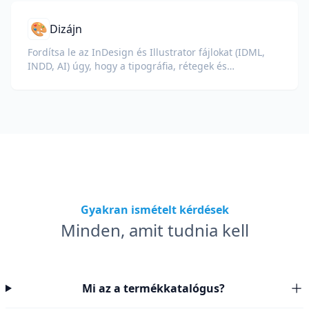
🎨
Dizájn
Fordítsa le az InDesign és Illustrator fájlokat (IDML,
INDD, AI) úgy, hogy a tipográfia, rétegek és
színprofilok érintetlenek maradnak a tervezők és
márkacsapatok számára.
Gyakran ismételt kérdések
Minden, amit tudnia kell
Mi az a termékkatalógus?