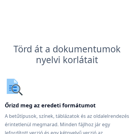
Törd át a dokumentumok
nyelvi korlátait
Őrizd meg az eredeti formátumot
A betűtípusok, színek, táblázatok és az oldalelrendezés
érintetlenül megmarad. Minden fájlhoz jár egy
lefordított verzió és egy kétnyelvű verzió az