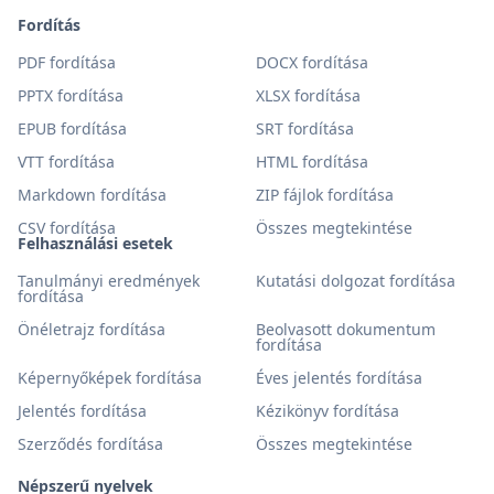
Fordítás
PDF fordítása
DOCX fordítása
PPTX fordítása
XLSX fordítása
EPUB fordítása
SRT fordítása
VTT fordítása
HTML fordítása
Markdown fordítása
ZIP fájlok fordítása
CSV fordítása
Összes megtekintése
Felhasználási esetek
Tanulmányi eredmények
Kutatási dolgozat fordítása
fordítása
Önéletrajz fordítása
Beolvasott dokumentum
fordítása
Képernyőképek fordítása
Éves jelentés fordítása
Jelentés fordítása
Kézikönyv fordítása
Szerződés fordítása
Összes megtekintése
Népszerű nyelvek