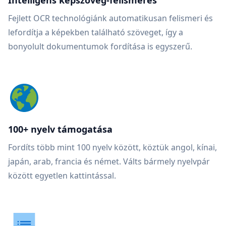
Intelligens képszöveg-felismerés
Fejlett OCR technológiánk automatikusan felismeri és
lefordítja a képekben található szöveget, így a
bonyolult dokumentumok fordítása is egyszerű.
100+ nyelv támogatása
Fordíts több mint 100 nyelv között, köztük angol, kínai,
japán, arab, francia és német. Válts bármely nyelvpár
között egyetlen kattintással.