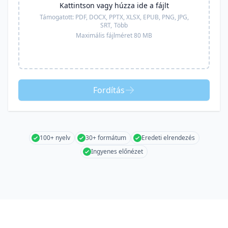
Kattintson vagy húzza ide a fájlt
Támogatott:
PDF, DOCX, PPTX, XLSX, EPUB, PNG, JPG,
SRT,
Több
Maximális fájlméret 80 MB
Fordítás
100+ nyelv
30+ formátum
Eredeti elrendezés
Ingyenes előnézet