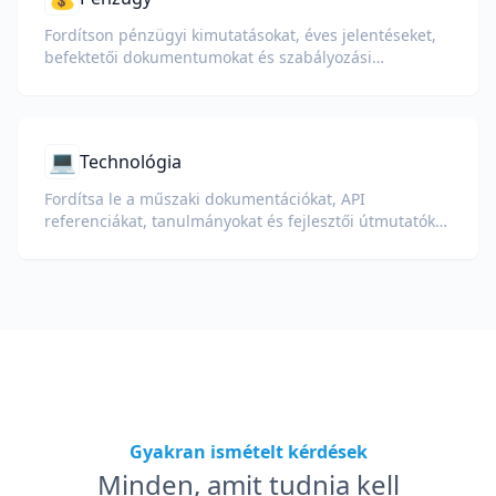
Fordítson pénzügyi kimutatásokat, éves jelentéseket,
befektetői dokumentumokat és szabályozási
beadványokat a számok, táblázatok és megfelelőségi
formázás megőrzése mellett.
💻
Technológia
Fordítsa le a műszaki dokumentációkat, API
referenciákat, tanulmányokat és fejlesztői útmutatókat
úgy, hogy megőrzi a kódrészleteket, formázást és
szakmai terminológiát.
Gyakran ismételt kérdések
Minden, amit tudnia kell