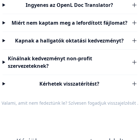
Ingyenes az OpenL Doc Translator?
Miért nem kaptam meg a lefordított fájlomat?
Kapnak a hallgatók oktatási kedvezményt?
Kínálnak kedvezményt non-profit
szervezeteknek?
Kérhetek visszatérítést?
Valami, amit nem fedeztünk le? Szívesen fogadjuk
visszajelzését
.