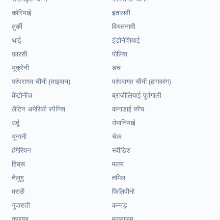
कोरियाई
इतालवी
तुर्की
वियतनामी
थाई
इंडोनेशियाई
फ़ारसी
पोलिश
यूक्रेनी
डच
परंपरागत चीनी (ताइवान)
परंपरागत चीनी (हांगकांग)
कैंटोनीज़
ब्राज़ीलियाई पुर्तगाली
लैटिन अमेरिकी स्पेनिश
कनाडाई फ़्रेंच
उर्दू
रोमानियाई
यूनानी
चेक
हंगेरियन
स्वीडिश
हिब्रू
मलय
तेलुगु
तमिल
मराठी
फिलिपीनो
गुजराती
कन्नड़
कज़ाख
मलयालम