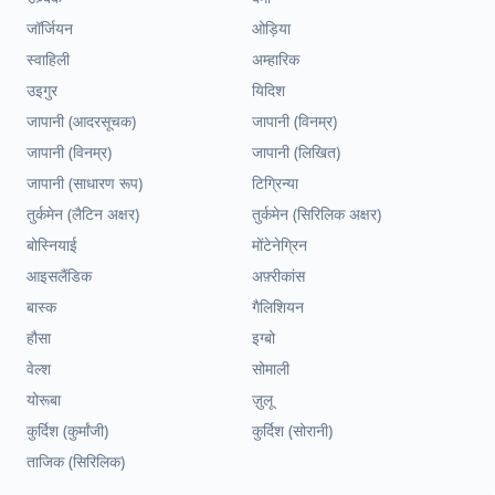
जॉर्जियन
ओड़िया
स्वाहिली
अम्हारिक
उइगुर
यिदिश
जापानी (आदरसूचक)
जापानी (विनम्र)
जापानी (विनम्र)
जापानी (लिखित)
जापानी (साधारण रूप)
टिग्रिन्या
तुर्कमेन (लैटिन अक्षर)
तुर्कमेन (सिरिलिक अक्षर)
बोस्नियाई
मोंटेनेग्रिन
आइसलैंडिक
अफ़्रीकांस
बास्क
गैलिशियन
हौसा
इग्बो
वेल्श
सोमाली
योरूबा
ज़ुलू
कुर्दिश (कुर्मांजी)
कुर्दिश (सोरानी)
ताजिक (सिरिलिक)