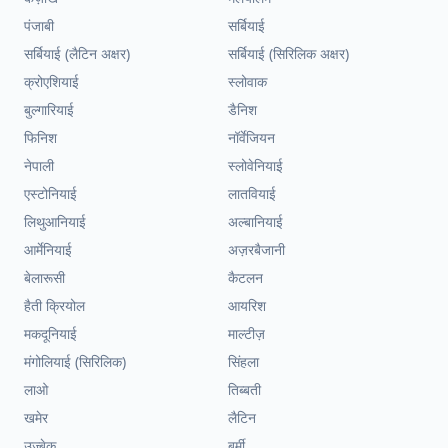
पंजाबी
सर्बियाई
सर्बियाई (लैटिन अक्षर)
सर्बियाई (सिरिलिक अक्षर)
क्रोएशियाई
स्लोवाक
बुल्गारियाई
डैनिश
फिनिश
नॉर्वेजियन
नेपाली
स्लोवेनियाई
एस्टोनियाई
लातवियाई
लिथुआनियाई
अल्बानियाई
आर्मेनियाई
अज़रबैजानी
बेलारूसी
कैटलन
हैती क्रियोल
आयरिश
मकदूनियाई
माल्टीज़
मंगोलियाई (सिरिलिक)
सिंहला
लाओ
तिब्बती
खमेर
लैटिन
उज़्बेक
बर्मी