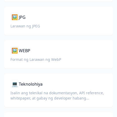
🖼️
JPG
Larawan ng JPEG
🖼️
WEBP
Format ng Larawan ng WebP
💻
Teknolohiya
Isalin ang teknikal na dokumentasyon, API reference,
whitepaper, at gabay ng developer habang
pinapanatili ang code snippet, format, at teknikal na
termino.