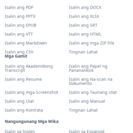
Isalin ang PDF
Isalin ang DOCX
Isalin ang PPTX
Isalin ang XLSX
Isalin ang EPUB
Isalin ang SRT
Isalin ang VTT
Isalin ang HTML
Isalin ang Markdown
Isalin ang mga ZIP File
Isalin ang CSV
Tingnan Lahat
Mga Gamit
Isalin ang Akademikong
Isalin ang Papel ng
Transcript
Pananaliksik
Isalin ang Resume
Isalin ang Na-scan na
Dokumento
Isalin ang mga Screenshot
Isalin ang Taunang Ulat
Isalin ang Ulat
Isalin ang Manual
Isalin ang Kontrata
Tingnan Lahat
Nangungunang Mga Wika
Isalin sa Ingles
Isalin sa Espanyol