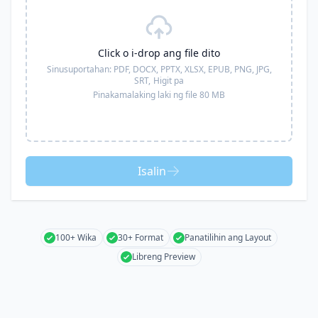
Click o i-drop ang file dito
Sinusuportahan:
PDF, DOCX, PPTX, XLSX, EPUB, PNG, JPG,
SRT,
Higit pa
Pinakamalaking laki ng file 80 MB
Isalin
100+ Wika
30+ Format
Panatilihin ang Layout
Libreng Preview