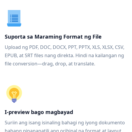
Suporta sa Maraming Format ng File
Upload ng PDF, DOC, DOCX, PPT, PPTX, XLS, XLSX, CSV,
EPUB, at SRT files nang direkta. Hindi na kailangan ng
file conversion—drag, drop, at translate.
I-preview bago magbayad
Suriin ang isang isinaling bahagi ng iyong dokumento
habang pinananatili ang orihinal na format at layout