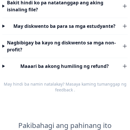
Bakit hindi ko pa natatanggap ang aking
isinaling file?
May diskwento ba para sa mga estudyante?
Nagbibigay ba kayo ng diskwento sa mga non-
profit?
Maaari ba akong humiling ng refund?
May hindi ba namin natalakay? Masaya kaming tumanggap ng
feedback
.
Pakibahagi ang pahinang ito