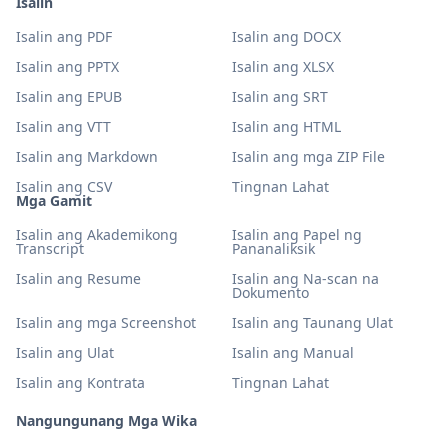
Isalin
Isalin ang PDF
Isalin ang DOCX
Isalin ang PPTX
Isalin ang XLSX
Isalin ang EPUB
Isalin ang SRT
Isalin ang VTT
Isalin ang HTML
Isalin ang Markdown
Isalin ang mga ZIP File
Isalin ang CSV
Tingnan Lahat
Mga Gamit
Isalin ang Akademikong
Isalin ang Papel ng
Transcript
Pananaliksik
Isalin ang Resume
Isalin ang Na-scan na
Dokumento
Isalin ang mga Screenshot
Isalin ang Taunang Ulat
Isalin ang Ulat
Isalin ang Manual
Isalin ang Kontrata
Tingnan Lahat
Nangungunang Mga Wika