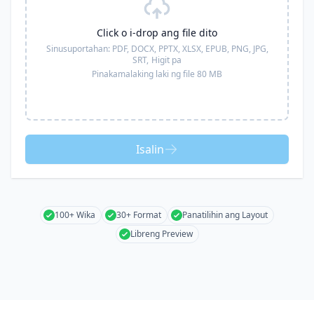
Click o i-drop ang file dito
Sinusuportahan:
PDF, DOCX, PPTX, XLSX, EPUB, PNG, JPG,
SRT,
Higit pa
Pinakamalaking laki ng file 80 MB
Isalin
100+ Wika
30+ Format
Panatilihin ang Layout
Libreng Preview