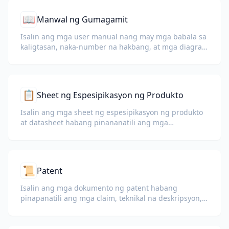
📖
Manwal ng Gumagamit
Isalin ang mga user manual nang may mga babala sa
kaligtasan, naka-number na hakbang, at mga diagram
na buo pa rin.
📋
Sheet ng Espesipikasyon ng Produkto
Isalin ang mga sheet ng espesipikasyon ng produkto
at datasheet habang pinananatili ang mga
talahanayan, unit, at tala ng pagsunod.
📜
Patent
Isalin ang mga dokumento ng patent habang
pinapanatili ang mga claim, teknikal na deskripsyon,
at legal na terminolohiya.