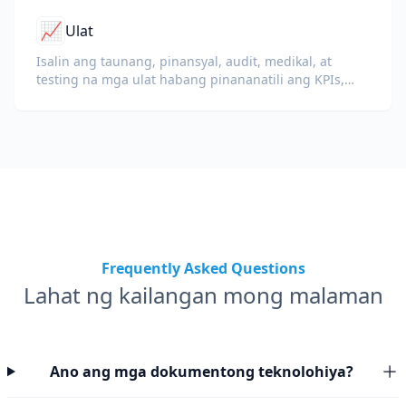
📈
Ulat
Isalin ang taunang, pinansyal, audit, medikal, at
testing na mga ulat habang pinananatili ang KPIs,
terminolohiya ng pagsunod, tala ng tagasuri, at mga
ebidensyang exhibit.
Frequently Asked Questions
Lahat ng kailangan mong malaman
Ano ang mga dokumentong teknolohiya?