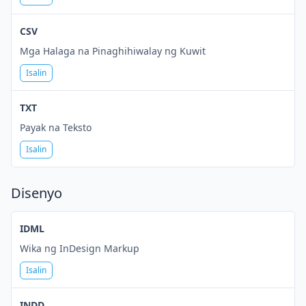
CSV
Mga Halaga na Pinaghihiwalay ng Kuwit
Isalin
TXT
Payak na Teksto
Isalin
Disenyo
IDML
Wika ng InDesign Markup
Isalin
INDD