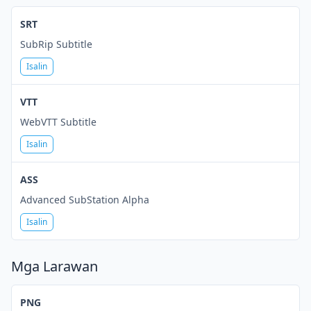
SRT
SubRip Subtitle
Isalin
VTT
WebVTT Subtitle
Isalin
ASS
Advanced SubStation Alpha
Isalin
Mga Larawan
PNG