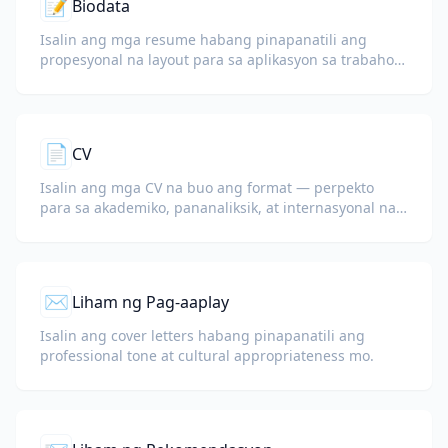
📝
Biodata
Isalin ang mga resume habang pinapanatili ang
propesyonal na layout para sa aplikasyon sa trabaho
at imigrasyon.
📄
CV
Isalin ang mga CV na buo ang format — perpekto
para sa akademiko, pananaliksik, at internasyonal na
aplikasyon sa trabaho.
✉️
Liham ng Pag-aaplay
Isalin ang cover letters habang pinapanatili ang
professional tone at cultural appropriateness mo.