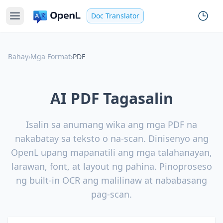
Doc Translator
Bahay
›
Mga Format
›
PDF
AI PDF Tagasalin
Isalin sa anumang wika ang mga PDF na
nakabatay sa teksto o na-scan. Dinisenyo ang
OpenL upang mapanatili ang mga talahanayan,
larawan, font, at layout ng pahina. Pinoproseso
ng built-in OCR ang malilinaw at nababasang
pag-scan.