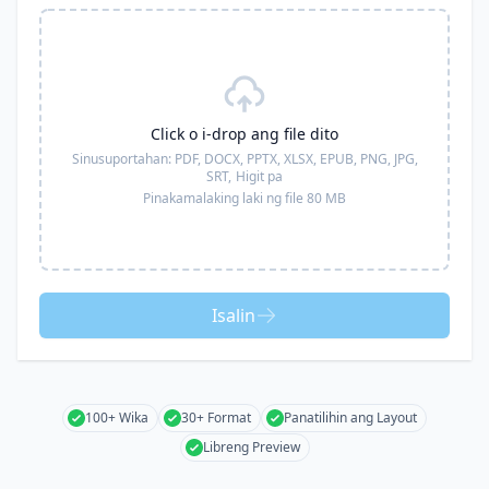
Click o i-drop ang file dito
Sinusuportahan:
PDF, DOCX, PPTX, XLSX, EPUB, PNG, JPG,
SRT,
Higit pa
Pinakamalaking laki ng file 80 MB
Isalin
100+ Wika
30+ Format
Panatilihin ang Layout
Libreng Preview