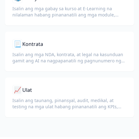
Isalin ang mga gabay sa kurso at E-Learning na
nilalaman habang pinananatili ang mga module,
estruktura ng aralin, at detalye ng pagsusuri.
📃
Kontrata
Isalin ang mga NDA, kontrata, at legal na kasunduan
gamit ang AI na nagpapanatili ng pagnunumero ng
clause, mga terminong may tiyak na depinisyon, at
mga bloke ng lagda.
📈
Ulat
Isalin ang taunang, pinansyal, audit, medikal, at
testing na mga ulat habang pinananatili ang KPIs,
terminolohiya ng pagsunod, tala ng tagasuri, at mga
ebidensyang exhibit.