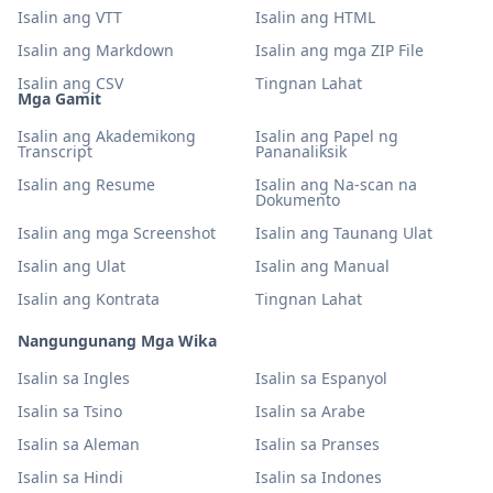
Isalin ang VTT
Isalin ang HTML
Isalin ang Markdown
Isalin ang mga ZIP File
Isalin ang CSV
Tingnan Lahat
Mga Gamit
Isalin ang Akademikong
Isalin ang Papel ng
Transcript
Pananaliksik
Isalin ang Resume
Isalin ang Na-scan na
Dokumento
Isalin ang mga Screenshot
Isalin ang Taunang Ulat
Isalin ang Ulat
Isalin ang Manual
Isalin ang Kontrata
Tingnan Lahat
Nangungunang Mga Wika
Isalin sa Ingles
Isalin sa Espanyol
Isalin sa Tsino
Isalin sa Arabe
Isalin sa Aleman
Isalin sa Pranses
Isalin sa Hindi
Isalin sa Indones