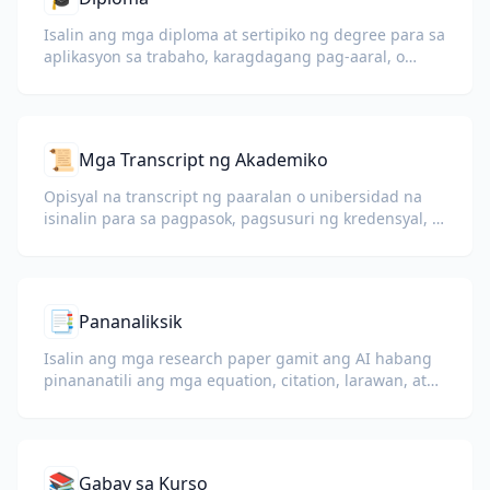
Isalin ang mga diploma at sertipiko ng degree para sa
aplikasyon sa trabaho, karagdagang pag-aaral, o
personal na pag-unawa.
📜
Mga Transcript ng Akademiko
Opisyal na transcript ng paaralan o unibersidad na
isinalin para sa pagpasok, pagsusuri ng kredensyal, o
mga dokumento sa visa.
📑
Pananaliksik
Isalin ang mga research paper gamit ang AI habang
pinananatili ang mga equation, citation, larawan, at
talahanayan para sa pagbabasa at kolaborasyon.
📚
Gabay sa Kurso