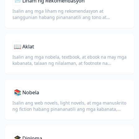
📨
Liham ng Rekomendasyon
Isalin ang mga liham ng rekomendasyon at
sanggunian habang pinananatili ang tono at
propesyonal na wika ng may-akda.
📖
Aklat
Isalin ang mga nobela, textbook, at ebook na may mga
kabanata, talaan ng nilalaman, at footnote na
pinapanatili.
📚
Nobela
Isalin ang web novels, light novels, at mga manuskrito
ng fiction habang pinananatili ang mga kabanata,
diyalogo, at daloy ng pagbabasa.
🎓
Diploma