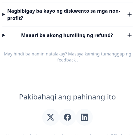
Nagbibigay ba kayo ng diskwento sa mga non-
profit?
Maaari ba akong humiling ng refund?
May hindi ba namin natalakay? Masaya kaming tumanggap ng
feedback
.
Pakibahagi ang pahinang ito