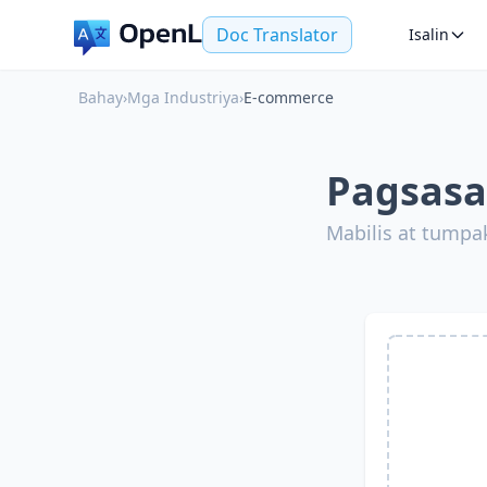
Doc Translator
Isalin
Bahay
›
Mga Industriya
›
E-commerce
Pagsasa
Mabilis at tump