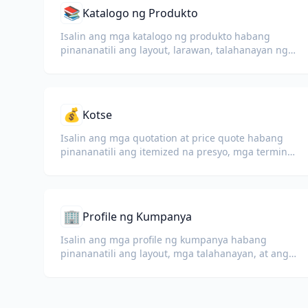
📚
Katalogo ng Produkto
Isalin ang mga katalogo ng produkto habang
pinananatili ang layout, larawan, talahanayan ng
presyo, at mga detalye ng produkto.
💰
Kotse
Isalin ang mga quotation at price quote habang
pinananatili ang itemized na presyo, mga termino,
at kundisyon ng bayad.
🏢
Profile ng Kumpanya
Isalin ang mga profile ng kumpanya habang
pinananatili ang layout, mga talahanayan, at ang
iyong propesyonal na mensahe sa iba't ibang wika.