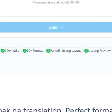
Pinakamalaking laki ng file 80 MB
Isalin
100+ Wika
30+ Format
Panatilihin ang Layout
Libreng Preview
k na translation, Perfect form