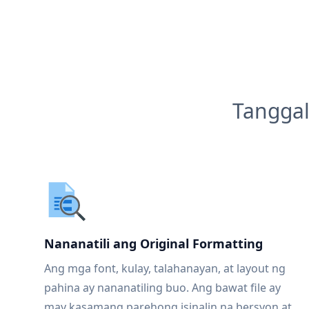
Tanggal
Nananatili ang Original Formatting
Ang mga font, kulay, talahanayan, at layout ng
pahina ay nananatiling buo. Ang bawat file ay
may kasamang parehong isinalin na bersyon at