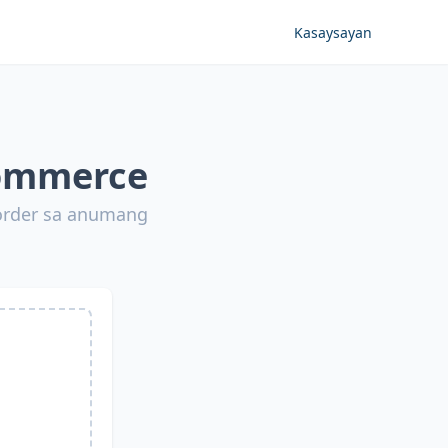
Kasaysayan
commerce
order sa anumang