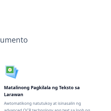
okumento
Matalinong Pagkilala ng Teksto sa
Larawan
Awtomatikong natutukoy at isinasalin ng
advanced OCR technology ang text sa loob ng