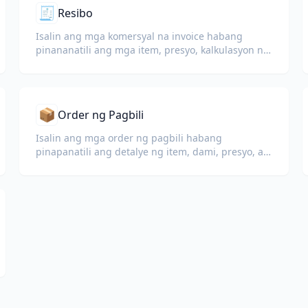
🧾
Resibo
Isalin ang mga komersyal na invoice habang
pinananatili ang mga item, presyo, kalkulasyon ng
buwis, at mga termino ng kalakalan.
📦
Order ng Pagbili
Isalin ang mga order ng pagbili habang
pinapanatili ang detalye ng item, dami, presyo, at
mga termino ng paghahatid.