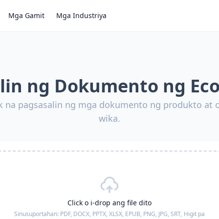
Mga Gamit
Mga Industriya
lin ng Dokumento ng E
ak na pagsasalin ng mga dokumento ng produkto at 
wika.
Click o i-drop ang file dito
Sinusuportahan:
PDF, DOCX, PPTX, XLSX, EPUB, PNG, JPG, SRT,
Higit pa