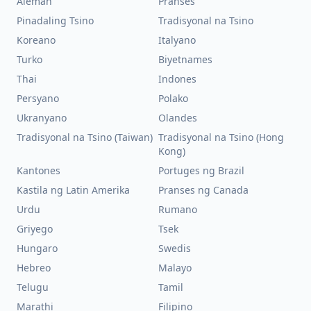
Aleman
Pranses
Pinadaling Tsino
Tradisyonal na Tsino
Koreano
Italyano
Turko
Biyetnames
Thai
Indones
Persyano
Polako
Ukranyano
Olandes
Tradisyonal na Tsino (Taiwan)
Tradisyonal na Tsino (Hong
Kong)
Kantones
Portuges ng Brazil
Kastila ng Latin Amerika
Pranses ng Canada
Urdu
Rumano
Griyego
Tsek
Hungaro
Swedis
Hebreo
Malayo
Telugu
Tamil
Marathi
Filipino