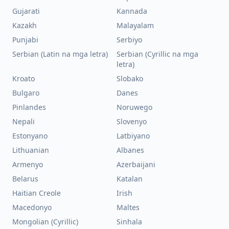
Gujarati
Kannada
Kazakh
Malayalam
Punjabi
Serbiyo
Serbian (Latin na mga letra)
Serbian (Cyrillic na mga
letra)
Kroato
Slobako
Bulgaro
Danes
Pinlandes
Noruwego
Nepali
Slovenyo
Estonyano
Latbiyano
Lithuanian
Albanes
Armenyo
Azerbaijani
Belarus
Katalan
Haitian Creole
Irish
Macedonyo
Maltes
Mongolian (Cyrillic)
Sinhala