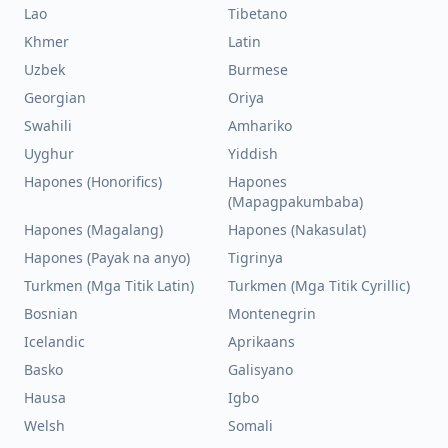
Lao
Tibetano
Khmer
Latin
Uzbek
Burmese
Georgian
Oriya
Swahili
Amhariko
Uyghur
Yiddish
Hapones (Honorifics)
Hapones
(Mapagpakumbaba)
Hapones (Magalang)
Hapones (Nakasulat)
Hapones (Payak na anyo)
Tigrinya
Turkmen (Mga Titik Latin)
Turkmen (Mga Titik Cyrillic)
Bosnian
Montenegrin
Icelandic
Aprikaans
Basko
Galisyano
Hausa
Igbo
Welsh
Somali