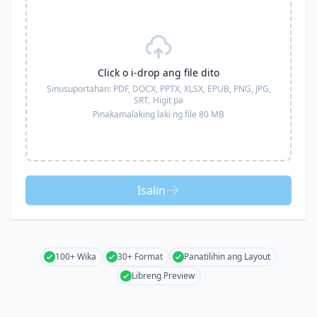
Click o i-drop ang file dito
Sinusuportahan:
PDF, DOCX, PPTX, XLSX, EPUB, PNG, JPG,
SRT,
Higit pa
Pinakamalaking laki ng file 80 MB
Isalin
100+ Wika
30+ Format
Panatilihin ang Layout
Libreng Preview