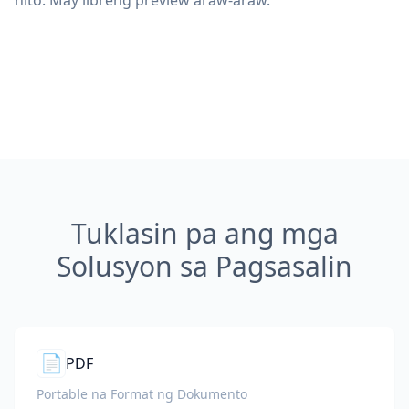
nito. May libreng preview araw-araw.
Tuklasin pa ang mga
Solusyon sa Pagsasalin
📄
PDF
Portable na Format ng Dokumento