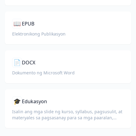
📖
EPUB
Elektronikong Publikasyon
📄
DOCX
Dokumento ng Microsoft Word
🎓
Edukasyon
Isalin ang mga slide ng kurso, syllabus, pagsusulit, at
materyales sa pagsasanay para sa mga paaralan,
unibersidad, at programang pangkorporasyon.