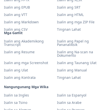
Isalin ang EPUB
Isalin ang SRT
Isalin ang VTT
Isalin ang HTML
Isalin ang Markdown
Isalin ang mga ZIP File
Isalin ang CSV
Tingnan Lahat
Mga Gamit
Isalin ang Akademikong
Isalin ang Papel ng
Transcript
Pananaliksik
Isalin ang Resume
Isalin ang Na-scan na
Dokumento
Isalin ang mga Screenshot
Isalin ang Taunang Ulat
Isalin ang Ulat
Isalin ang Manual
Isalin ang Kontrata
Tingnan Lahat
Nangungunang Mga Wika
Isalin sa Ingles
Isalin sa Espanyol
Isalin sa Tsino
Isalin sa Arabe
Isalin sa Aleman
Isalin sa Pranses