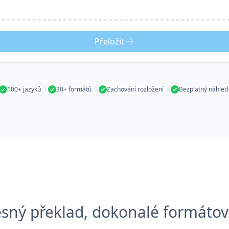
Přeložit
100+ jazyků
30+ formátů
Zachování rozložení
Bezplatný náhled
esný překlad, dokonalé formátov