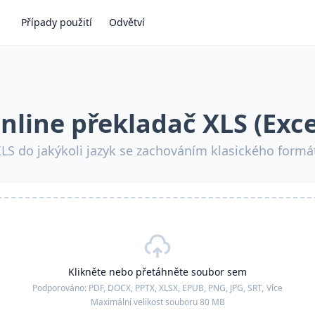
Případy použití
Odvětví
nline překladač XLS (Exce
XLS do jakýkoli jazyk se zachováním klasického formá
Klikněte nebo přetáhněte soubor sem
Podporováno:
PDF, DOCX, PPTX, XLSX, EPUB, PNG, JPG, SRT,
Více
Maximální velikost souboru 80 MB