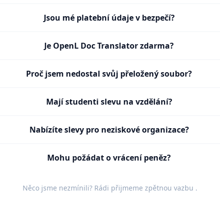
Jsou mé platební údaje v bezpečí?
Je OpenL Doc Translator zdarma?
Proč jsem nedostal svůj přeložený soubor?
Mají studenti slevu na vzdělání?
Nabízíte slevy pro neziskové organizace?
Mohu požádat o vrácení peněz?
Něco jsme nezmínili? Rádi přijmeme
zpětnou vazbu
.