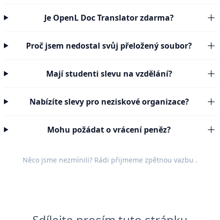
Je OpenL Doc Translator zdarma?
Proč jsem nedostal svůj přeložený soubor?
Mají studenti slevu na vzdělání?
Nabízíte slevy pro neziskové organizace?
Mohu požádat o vrácení peněz?
Něco jsme nezmínili? Rádi přijmeme
zpětnou vazbu
.
Sdílejte prosím tuto stránku