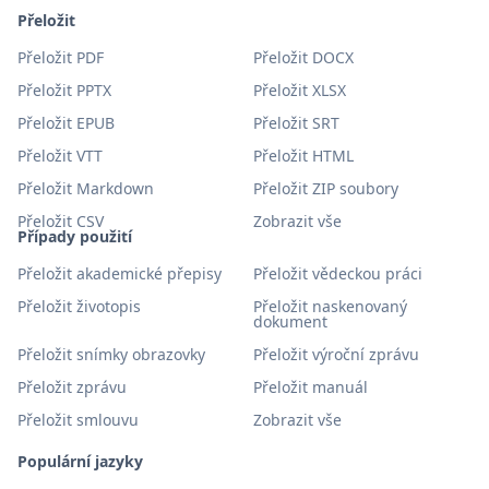
Přeložit
Přeložit PDF
Přeložit DOCX
Přeložit PPTX
Přeložit XLSX
Přeložit EPUB
Přeložit SRT
Přeložit VTT
Přeložit HTML
Přeložit Markdown
Přeložit ZIP soubory
Přeložit CSV
Zobrazit vše
Případy použití
Přeložit akademické přepisy
Přeložit vědeckou práci
Přeložit životopis
Přeložit naskenovaný
dokument
Přeložit snímky obrazovky
Přeložit výroční zprávu
Přeložit zprávu
Přeložit manuál
Přeložit smlouvu
Zobrazit vše
Populární jazyky