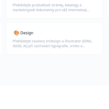
Překládejte produktové stránky, katalogy a
marketingové dokumenty pro váš internetový
obchod.
🎨
Design
Překládejte soubory InDesign a Illustrator (IDML,
INDD, AI) při zachování typografie, vrstev a
barevných profilů pro designéry a týmy značky.