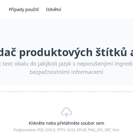
Případy použití
Odvětví
dač produktových štítků 
it text obalu do jakýkoli jazyk s neporušenými ingred
bezpečnostními informacemi
Klikněte nebo přetáhněte soubor sem
Podporováno:
PDF, DOCX, PPTX, XLSX, EPUB, PNG, JPG, SRT,
Více