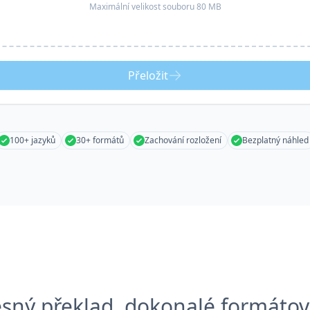
Maximální velikost souboru 80 MB
Přeložit
100+ jazyků
30+ formátů
Zachování rozložení
Bezplatný náhled
esný překlad, dokonalé formátov