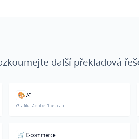
ozkoumejte další překladová řeš
🎨
AI
Grafika Adobe Illustrator
🛒
E-commerce