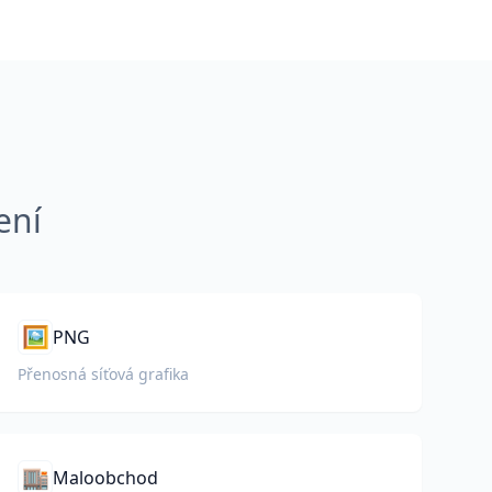
ení
🖼️
PNG
Přenosná síťová grafika
🏬
Maloobchod