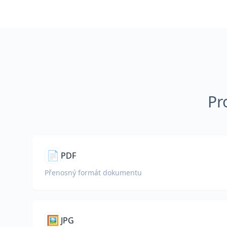
Pr
📄
PDF
Přenosný formát dokumentu
🖼️
JPG