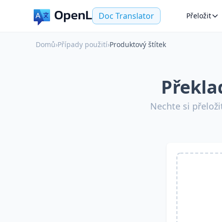
Doc Translator
Přeložit
Domů
›
Případy použití
›
Produktový štítek
Překla
Nechte si přelož