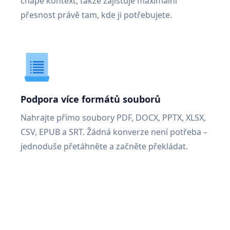
chápe kontext, takže zajišťuje maximální
přesnost právě tam, kde ji potřebujete.
Podpora více formátů souborů
Nahrajte přímo soubory PDF, DOCX, PPTX, XLSX,
CSV, EPUB a SRT. Žádná konverze není potřeba –
jednoduše přetáhněte a začněte překládat.