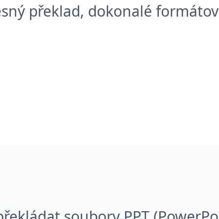
esný překlad, dokonalé formátov
překládat soubory PPT (PowerPo