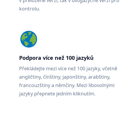
v přeložené verzi, tak v dvojjazyčné verzi pro
kontrolu.
Podpora více než 100 jazyků
Překládejte mezi více než 100 jazyky, včetně
angličtiny, čínštiny, japonštiny, arabštiny,
francouzštiny a němčiny. Mezi libovolnými
jazyky přepnete jedním kliknutím.