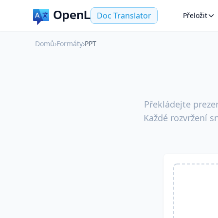
Doc Translator
Přeložit
Domů
›
Formáty
›
PPT
Překládejte prezen
Každé rozvržení s