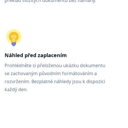
překlad složitých dokumentů bez námahy.
Náhled před zaplacením
Prohlédněte si přeloženou ukázku dokumentu
se zachovaným původním formátováním a
rozvržením. Bezplatné náhledy jsou k dispozici
každý den.