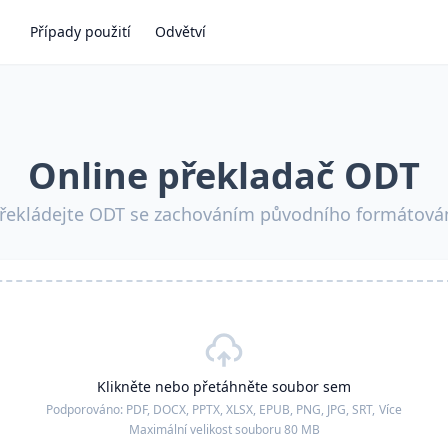
Případy použití
Odvětví
Online překladač ODT
řekládejte ODT se zachováním původního formátová
Klikněte nebo přetáhněte soubor sem
Podporováno:
PDF, DOCX, PPTX, XLSX, EPUB, PNG, JPG, SRT,
Více
Maximální velikost souboru 80 MB