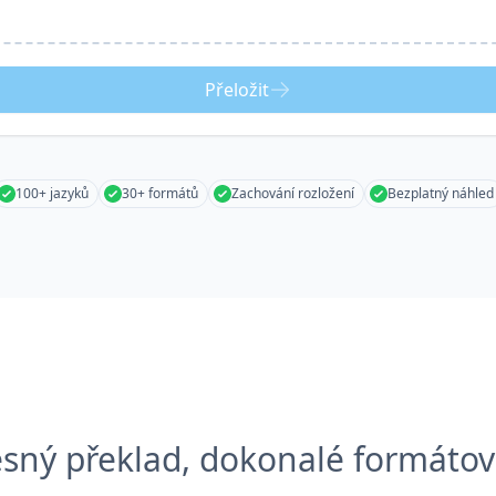
Přeložit
100+ jazyků
30+ formátů
Zachování rozložení
Bezplatný náhled
esný překlad, dokonalé formátov