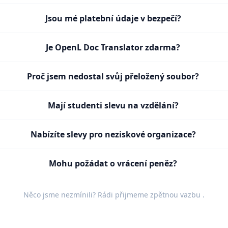
Jsou mé platební údaje v bezpečí?
Je OpenL Doc Translator zdarma?
Proč jsem nedostal svůj přeložený soubor?
Mají studenti slevu na vzdělání?
Nabízíte slevy pro neziskové organizace?
Mohu požádat o vrácení peněz?
Něco jsme nezmínili? Rádi přijmeme
zpětnou vazbu
.