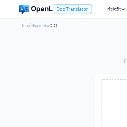
Doc Translator
Přeložit
Domů
›
Formáty
›
ODT
P