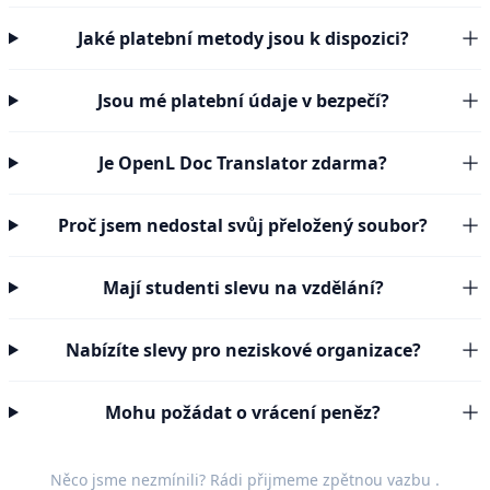
Jaké platební metody jsou k dispozici?
Jsou mé platební údaje v bezpečí?
Je OpenL Doc Translator zdarma?
Proč jsem nedostal svůj přeložený soubor?
Mají studenti slevu na vzdělání?
Nabízíte slevy pro neziskové organizace?
Mohu požádat o vrácení peněz?
Něco jsme nezmínili? Rádi přijmeme
zpětnou vazbu
.