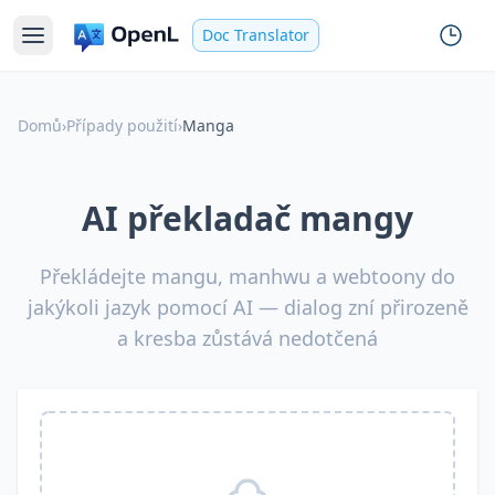
Doc Translator
Domů
›
Případy použití
›
Manga
AI překladač mangy
Překládejte mangu, manhwu a webtoony do
jakýkoli jazyk pomocí AI — dialog zní přirozeně
a kresba zůstává nedotčená