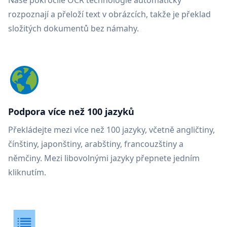
Naše pokročilé OCR technologie automaticky
rozpoznají a přeloží text v obrázcích, takže je překlad
složitých dokumentů bez námahy.
Podpora více než 100 jazyků
Překládejte mezi více než 100 jazyky, včetně angličtiny,
čínštiny, japonštiny, arabštiny, francouzštiny a
němčiny. Mezi libovolnými jazyky přepnete jedním
kliknutím.