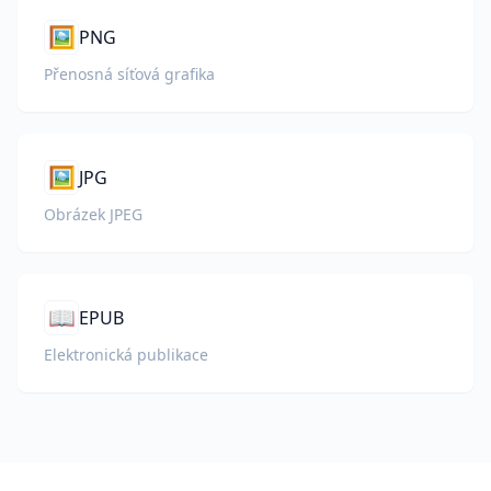
🖼️
PNG
Přenosná síťová grafika
🖼️
JPG
Obrázek JPEG
📖
EPUB
Elektronická publikace