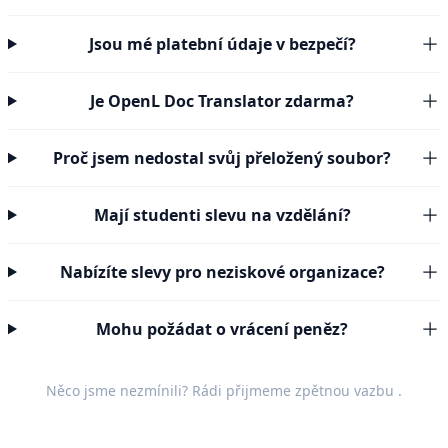
Jsou mé platební údaje v bezpečí?
Je OpenL Doc Translator zdarma?
Proč jsem nedostal svůj přeložený soubor?
Mají studenti slevu na vzdělání?
Nabízíte slevy pro neziskové organizace?
Mohu požádat o vrácení peněz?
Něco jsme nezmínili? Rádi přijmeme
zpětnou vazbu
.