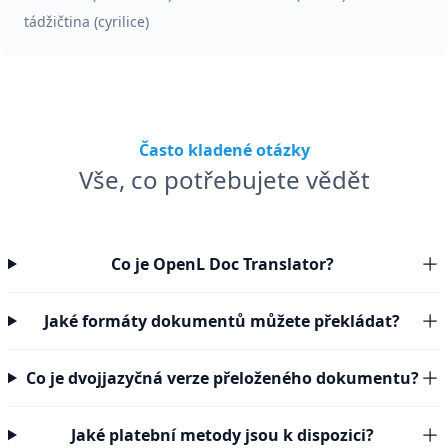
tádžičtina (cyrilice)
Často kladené otázky
Vše, co potřebujete vědět
Co je OpenL Doc Translator?
Jaké formáty dokumentů můžete překládat?
Co je dvojjazyčná verze přeloženého dokumentu?
Jaké platební metody jsou k dispozici?