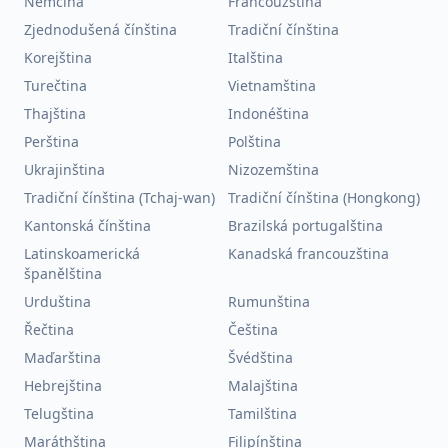
Němčina
Francouzština
Zjednodušená čínština
Tradiční čínština
Korejština
Italština
Turečtina
Vietnamština
Thajština
Indonéština
Perština
Polština
Ukrajinština
Nizozemština
Tradiční čínština (Tchaj-wan)
Tradiční čínština (Hongkong)
Kantonská čínština
Brazilská portugalština
Latinskoamerická
Kanadská francouzština
španělština
Urduština
Rumunština
Řečtina
Čeština
Maďarština
Švédština
Hebrejština
Malajština
Telugština
Tamilština
Maráthština
Filipínština