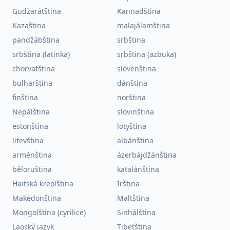
Gudžarátština
Kannadština
Kazaština
malajálamština
pandžábština
srbština
srbština (latinka)
srbština (azbuka)
chorvatština
slovenština
bulharština
dánština
finština
norština
Nepálština
slovinština
estonština
lotyština
litevština
albánština
arménština
ázerbájdžánština
běloruština
katalánština
Haitská kreolština
Irština
Makedonština
Maltština
Mongolština (cyrilice)
Sinhálština
Laoský jazyk
Tibetština