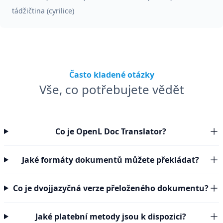
tádžičtina (cyrilice)
Často kladené otázky
Vše, co potřebujete vědět
Co je OpenL Doc Translator?
Jaké formáty dokumentů můžete překládat?
Co je dvojjazyčná verze přeloženého dokumentu?
Jaké platební metody jsou k dispozici?