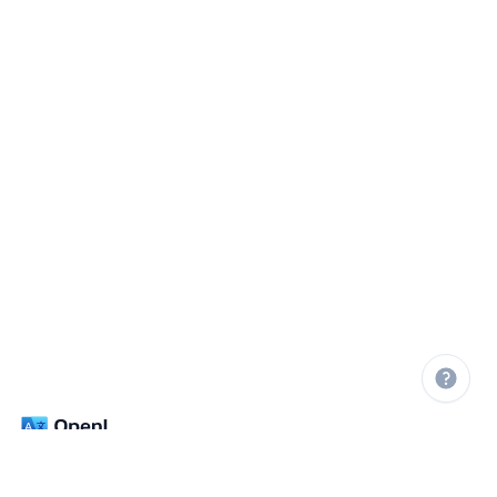
Přesný AI překlad ve více než 100 jazycích