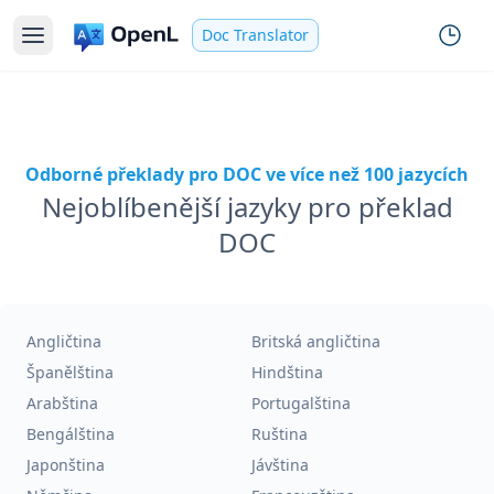
Doc Translator
Odborné překlady pro DOC ve více než 100 jazycích
Nejoblíbenější jazyky pro překlad
DOC
Angličtina
Britská angličtina
Španělština
Hindština
Arabština
Portugalština
Bengálština
Ruština
Japonština
Jávština