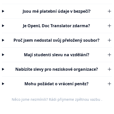
Jsou mé platební údaje v bezpečí?
Je OpenL Doc Translator zdarma?
Proč jsem nedostal svůj přeložený soubor?
Mají studenti slevu na vzdělání?
Nabízíte slevy pro neziskové organizace?
Mohu požádat o vrácení peněz?
Něco jsme nezmínili? Rádi přijmeme
zpětnou vazbu
.