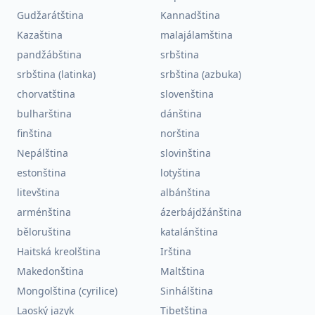
Gudžarátština
Kannadština
Kazaština
malajálamština
pandžábština
srbština
srbština (latinka)
srbština (azbuka)
chorvatština
slovenština
bulharština
dánština
finština
norština
Nepálština
slovinština
estonština
lotyština
litevština
albánština
arménština
ázerbájdžánština
běloruština
katalánština
Haitská kreolština
Irština
Makedonština
Maltština
Mongolština (cyrilice)
Sinhálština
Laoský jazyk
Tibetština