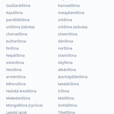
Gudžarátština
Kannadština
Kazaština
malajálamština
pandžábština
srbština
srbština (latinka)
srbština (azbuka)
chorvatština
slovenština
bulharština
dánština
finština
norština
Nepálština
slovinština
estonština
lotyština
litevština
albánština
arménština
ázerbájdžánština
běloruština
katalánština
Haitská kreolština
Irština
Makedonština
Maltština
Mongolština (cyrilice)
Sinhálština
Laoský jazyk
Tibetština