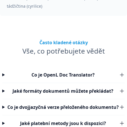
tádžičtina (cyrilice)
Často kladené otázky
Vše, co potřebujete vědět
Co je OpenL Doc Translator?
Jaké formáty dokumentů můžete překládat?
Co je dvojjazyčná verze přeloženého dokumentu?
Jaké platební metody jsou k dispozici?