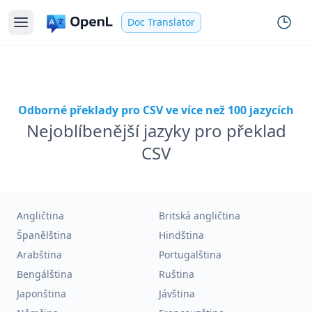
Doc Translator
Odborné překlady pro CSV ve více než 100 jazycích
Nejoblíbenější jazyky pro překlad
CSV
Angličtina
Britská angličtina
Španělština
Hindština
Arabština
Portugalština
Bengálština
Ruština
Japonština
Jávština