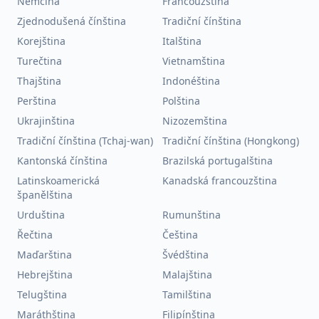
Němčina
Francouzština
Zjednodušená čínština
Tradiční čínština
Korejština
Italština
Turečtina
Vietnamština
Thajština
Indonéština
Perština
Polština
Ukrajinština
Nizozemština
Tradiční čínština (Tchaj-wan)
Tradiční čínština (Hongkong)
Kantonská čínština
Brazilská portugalština
Latinskoamerická
Kanadská francouzština
španělština
Urduština
Rumunština
Řečtina
Čeština
Maďarština
Švédština
Hebrejština
Malajština
Telugština
Tamilština
Maráthština
Filipínština