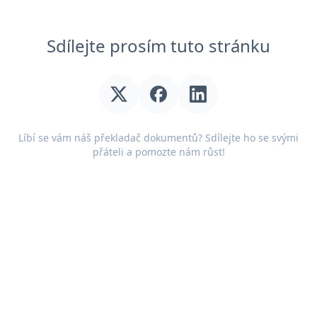
Sdílejte prosím tuto stránku
Líbí se vám náš překladač dokumentů? Sdílejte ho se svými
přáteli a pomozte nám růst!