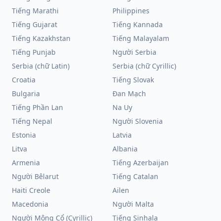
Tiếng Marathi
Philippines
Tiếng Gujarat
Tiếng Kannada
Tiếng Kazakhstan
Tiếng Malayalam
Tiếng Punjab
Người Serbia
Serbia (chữ Latin)
Serbia (chữ Cyrillic)
Croatia
Tiếng Slovak
Bulgaria
Đan Mạch
Tiếng Phần Lan
Na Uy
Tiếng Nepal
Người Slovenia
Estonia
Latvia
Litva
Albania
Armenia
Tiếng Azerbaijan
Người Bêlarut
Tiếng Catalan
Haiti Creole
Ailen
Macedonia
Người Malta
Người Mông Cổ (Cyrillic)
Tiếng Sinhala