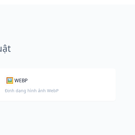
uật
🖼️
WEBP
Định dạng hình ảnh WebP