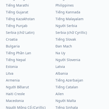
Tiếng Marathi
Philippines
Tiếng Gujarat
Tiếng Kannada
Tiếng Kazakhstan
Tiếng Malayalam
Tiếng Punjab
Người Serbia
Serbia (chữ Latin)
Serbia (chữ Cyrillic)
Croatia
Tiếng Slovak
Bulgaria
Đan Mạch
Tiếng Phần Lan
Na Uy
Tiếng Nepal
Người Slovenia
Estonia
Latvia
Litva
Albania
Armenia
Tiếng Azerbaijan
Người Bêlarut
Tiếng Catalan
Haiti Creole
Ailen
Macedonia
Người Malta
Người Mông Cổ (Cyrillic)
Tiếng Sinhala