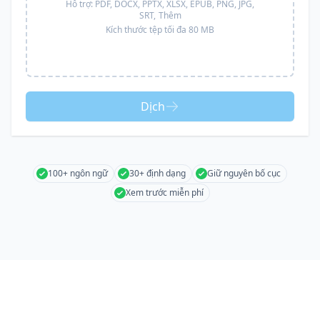
Hỗ trợ:
PDF, DOCX, PPTX, XLSX, EPUB, PNG, JPG,
SRT,
Thêm
Kích thước tệp tối đa 80 MB
Dịch
100+ ngôn ngữ
30+ định dạng
Giữ nguyên bố cục
Xem trước miễn phí