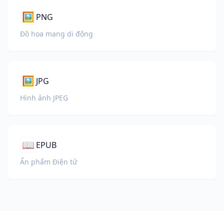
🖼️
PNG
Đồ họa mạng di động
🖼️
JPG
Hình ảnh JPEG
📖
EPUB
Ấn phẩm Điện tử