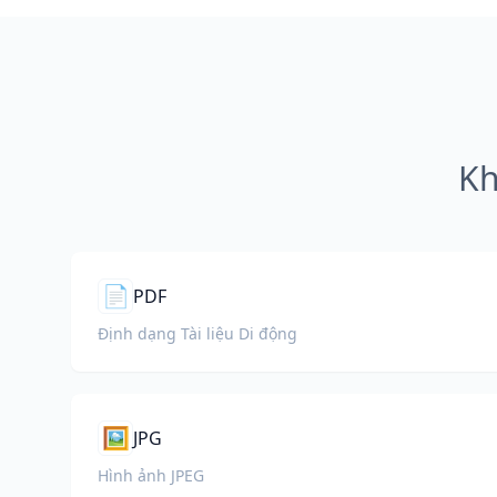
Kh
📄
PDF
Định dạng Tài liệu Di động
🖼️
JPG
Hình ảnh JPEG