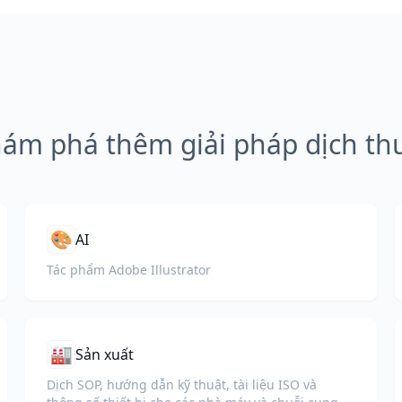
ám phá thêm giải pháp dịch th
🎨
AI
Tác phẩm Adobe Illustrator
🏭
Sản xuất
Dịch SOP, hướng dẫn kỹ thuật, tài liệu ISO và