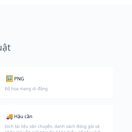
uật
🖼️
PNG
Đồ họa mạng di động
🚚
Hậu cần
Dịch tài liệu vận chuyển, danh sách đóng gói và