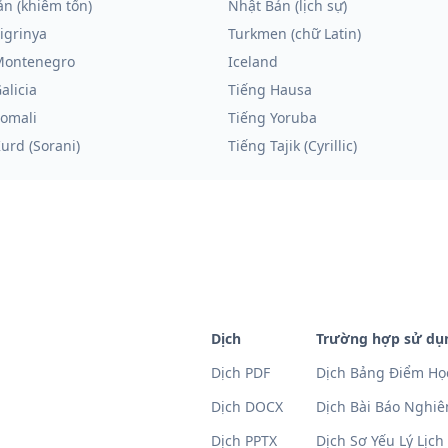
n (khiêm tốn)
Nhật Bản (lịch sự)
igrinya
Turkmen (chữ Latin)
Montenegro
Iceland
alicia
Tiếng Hausa
Somali
Tiếng Yoruba
urd (Sorani)
Tiếng Tajik (Cyrillic)
Dịch
Trường hợp sử dụ
Dịch PDF
Dịch Bảng Điểm Họ
Dịch DOCX
Dịch Bài Báo Nghi
Dịch PPTX
Dịch Sơ Yếu Lý Lịch