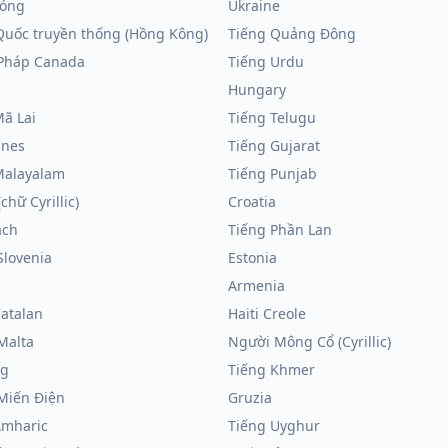
óng
Ukraine
Quốc truyền thống (Hồng Kông)
Tiếng Quảng Đông
Pháp Canada
Tiếng Urdu
Hungary
Mã Lai
Tiếng Telugu
ines
Tiếng Gujarat
Malayalam
Tiếng Punjab
chữ Cyrillic)
Croatia
ạch
Tiếng Phần Lan
Slovenia
Estonia
a
Armenia
Catalan
Haiti Creole
Malta
Người Mông Cổ (Cyrillic)
ng
Tiếng Khmer
Miến Điện
Gruzia
Amharic
Tiếng Uyghur