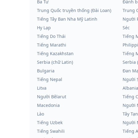
Ba Tư
Đánh b
Trung Quốc truyền thống (Đài Loan)
Trung 
Tiếng Tây Ban Nha Mỹ Latinh
Người 
Hy Lạp
Séc
Tiếng Do Thái
Tiếng 
Tiếng Marathi
Philipp
Tiếng Kazakhstan
Tiếng 
Serbia (chữ Latin)
Serbia (
Bulgaria
Đan M
Tiếng Nepal
Người 
Litva
Albani
Người Bêlarut
Tiếng 
Macedonia
Người 
Lào
Tây Tạ
Tiếng Uzbek
Người 
Tiếng Swahili
Tiếng 