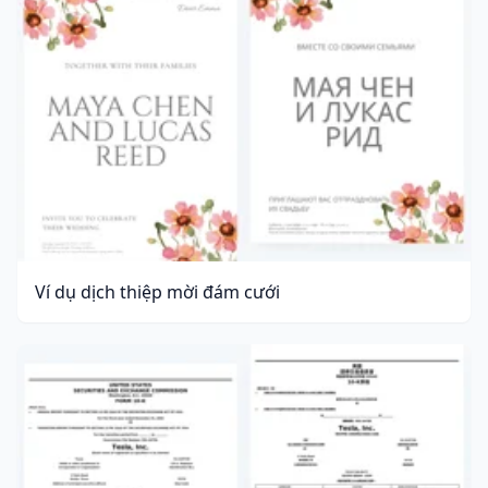
Ví dụ dịch thiệp mời đám cưới