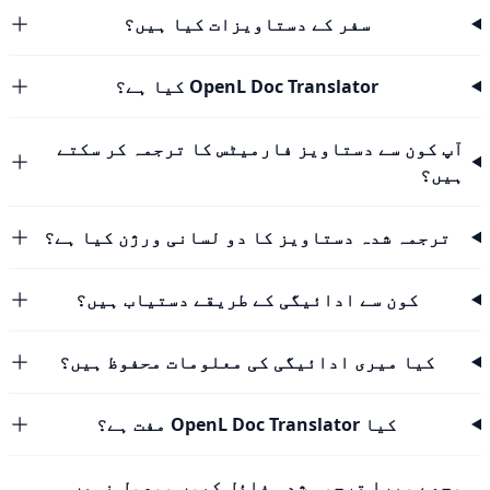
سفر کے دستاویزات کیا ہیں؟
OpenL Doc Translator کیا ہے؟
آپ کون سے دستاویز فارمیٹس کا ترجمہ کر سکتے
ہیں؟
ترجمہ شدہ دستاویز کا دو لسانی ورژن کیا ہے؟
کون سے ادائیگی کے طریقے دستیاب ہیں؟
کیا میری ادائیگی کی معلومات محفوظ ہیں؟
کیا OpenL Doc Translator مفت ہے؟
مجھے میرا ترجمہ شدہ فائل کیوں موصول نہیں