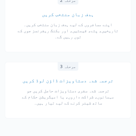
مرحلہ 2
ہدف زبان منتخب کریں
اپنے مسافروں کے لیے ہدف زبان منتخب کریں۔
تاریخیں، پتے، قیمتیں، اور بکنگ ریفرنسز جوں کے
توں رہیں گے۔
مرحلہ 3
ترجمہ شدہ دستاویزات ڈاؤن لوڈ کریں
ترجمہ شدہ سفری دستاویزات حاصل کریں جو
مہمانوں، شراکت داروں، یا امیگریشن حکام کے
ساتھ شیئر کرنے کے لیے تیار ہیں۔