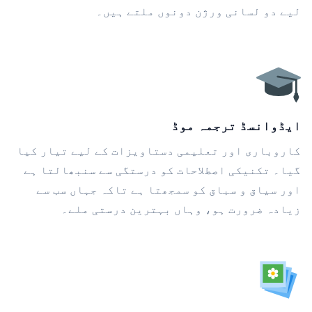
لیے دو لسانی ورژن دونوں ملتے ہیں۔
ایڈوانسڈ ترجمہ موڈ
کاروباری اور تعلیمی دستاویزات کے لیے تیار کیا
گیا۔ تکنیکی اصطلاحات کو درستگی سے سنبھالتا ہے
اور سیاق و سباق کو سمجھتا ہے تاکہ جہاں سب سے
زیادہ ضرورت ہو، وہاں بہترین درستی ملے۔