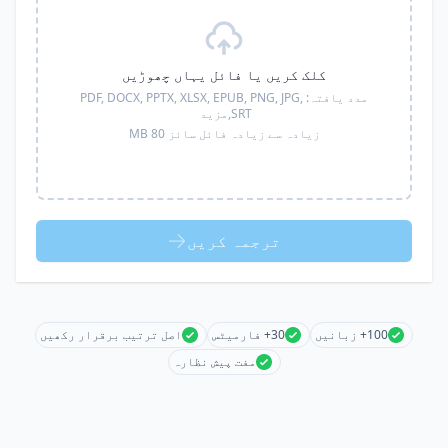
کلک کریں یا فائل یہاں چھوڑیں
مدد یافتہ:
PDF, DOCX, PPTX, XLSX, EPUB, PNG, JPG,
SRT,
مزید
زیادہ سے زیادہ فائل سائز 80 MB
ترجمہ کریں
100+ زبانیں
30+ فارمیٹس
اصل ترتیب برقرار رکھیں
مفت پیش نظارہ