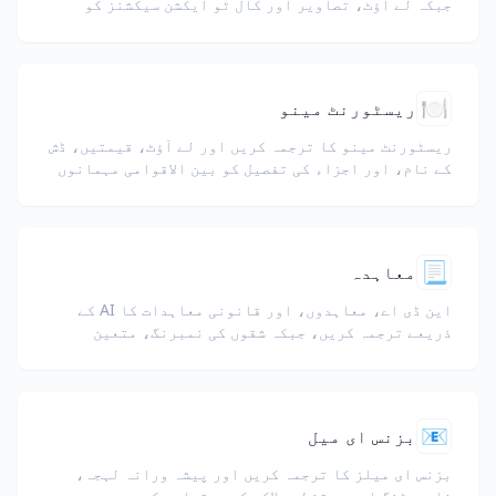
جبکہ لے آؤٹ، تصاویر اور کال ٹو ایکشن سیکشنز کو
برقرار رکھیں۔
🍽️
ریسٹورنٹ مینو
ریسٹورنٹ مینو کا ترجمہ کریں اور لے آؤٹ، قیمتیں، ڈش
کے نام، اور اجزاء کی تفصیل کو بین الاقوامی مہمانوں
کے لیے محفوظ رکھیں۔
📃
معاہدہ
این ڈی اے، معاہدوں، اور قانونی معاہدات کا AI کے
ذریعے ترجمہ کریں، جبکہ شقوں کی نمبرنگ، متعین
اصطلاحات، اور دستخطی بلاکس محفوظ رہیں۔
📧
بزنس ای میل
بزنس ای میلز کا ترجمہ کریں اور پیشہ ورانہ لہجہ،
فارمیٹنگ اور دستخطی بلاکس کو برقرار رکھیں۔