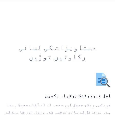
دستاویزات کی لسانی
رکاوٹیں توڑیں
اصل فارمیٹنگ برقرار رکھیں
فونٹس، رنگ، جدول اور صفحہ کا لے آؤٹ محفوظ رہتا
ہے۔ ہر فائل کے ساتھ ترجمہ شدہ ورژن اور جائزے کے