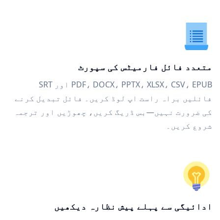
متعدد فائل فارمیٹس کی سپورٹ
PDF، DOCX، PPTX، XLSX، CSV، EPUB اور SRT
فائلیں براہ راست اپ لوڈ کریں۔ فائل تبدیل کرنے
کی ضرورت نہیں—بس ڈریگ کریں، چھوڑیں اور ترجمہ
شروع کریں۔
ادائیگی سے پہلے پیش نظارہ دیکھیں