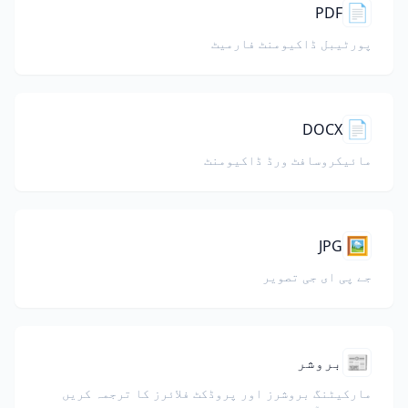
📄
PDF
پورٹیبل ڈاکیومنٹ فارمیٹ
📄
DOCX
مائیکروسافٹ ورڈ ڈاکیومنٹ
🖼️
JPG
جے پی ای جی تصویر
📰
بروشر
مارکیٹنگ بروشرز اور پروڈکٹ فلائرز کا ترجمہ کریں