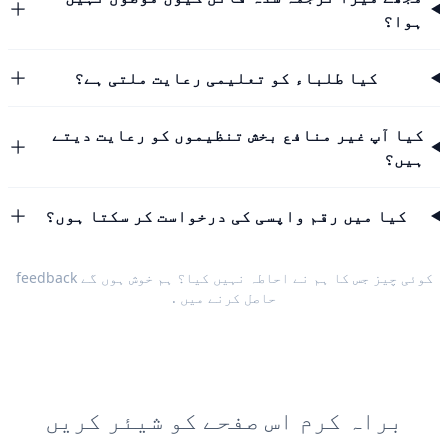
ہوا؟
کیا طلباء کو تعلیمی رعایت ملتی ہے؟
کیا آپ غیر منافع بخش تنظیموں کو رعایت دیتے
ہیں؟
کیا میں رقم واپسی کی درخواست کر سکتا ہوں؟
کوئی چیز جس کا ہم نے احاطہ نہیں کیا؟ ہم خوش ہوں گے
feedback
حاصل کرنے میں
.
براہ کرم اس صفحے کو شیئر کریں