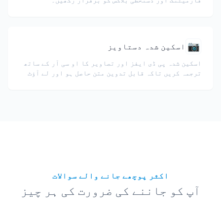
📷
اسکین شدہ دستاویز
اسکین شدہ پی ڈی ایفز اور تصاویر کا او سی آر کے ساتھ
ترجمہ کریں تاکہ قابل تدوین متن حاصل ہو اور لے آؤٹ
برقرار رہے۔
اکثر پوچھے جانے والے سوالات
آپ کو جاننے کی ضرورت کی ہر چیز