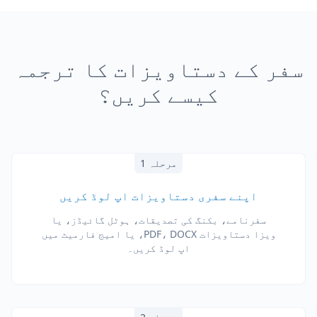
سفر کے دستاویزات کا ترجمہ
کیسے کریں؟
مرحلہ 1
اپنے سفری دستاویزات اپ لوڈ کریں
سفرنامے، بکنگ کی تصدیقات، ہوٹل گائیڈز، یا
ویزا دستاویزات PDF، DOCX، یا امیج فارمیٹ میں
اپ لوڈ کریں۔