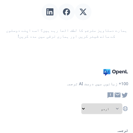
ہمارے دستاویز مترجم کا لطف اٹھا رہے ہیں؟ اسے اپنے دوستوں
کے ساتھ شیئر کریں اور ہماری ترقی میں مدد کریں!
100+ زبانوں میں درست AI ترجمہ
ترجمہ