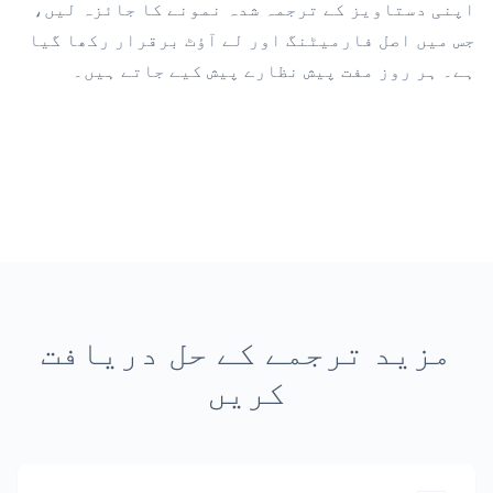
اپنی دستاویز کے ترجمہ شدہ نمونے کا جائزہ لیں،
جس میں اصل فارمیٹنگ اور لے آؤٹ برقرار رکھا گیا
ہے۔ ہر روز مفت پیش نظارے پیش کیے جاتے ہیں۔
مزید ترجمے کے حل دریافت
کریں