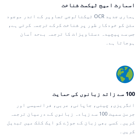
اسمارٹ امیج ٹیکسٹ شناخت
ہماری جدید OCR ٹیکنالوجی تصاویر کے اندر موجود
متن کو خودکار طور پر شناخت کرکے ترجمہ کرتی ہے،
جس سے پیچیدہ دستاویزات کا ترجمہ بےحد آسان
ہوجاتا ہے۔
100 سے زائد زبانوں کی حمایت
انگریزی، چینی، جاپانی، عربی، فرانسیسی اور
جرمن سمیت 100 سے زیادہ زبانوں کے درمیان ترجمہ
کریں۔ کسی بھی زبان کے جوڑے کو ایک کلک میں تبدیل
کریں۔