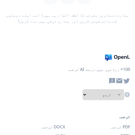
ہمارے دستاویز مترجم کا لطف اٹھا رہے ہیں؟ اسے اپنے دوستوں
کے ساتھ شیئر کریں اور ہماری ترقی میں مدد کریں!
100+ زبانوں میں درست AI ترجمہ
ترجمہ
PDF ترجمہ
DOCX ترجمہ