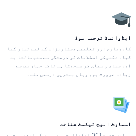
ایڈوانسڈ ترجمہ موڈ
کاروباری اور تعلیمی دستاویزات کے لیے تیار کیا
گیا۔ تکنیکی اصطلاحات کو درستگی سے سنبھالتا ہے
اور سیاق و سباق کو سمجھتا ہے تاکہ جہاں سب سے
زیادہ ضرورت ہو، وہاں بہترین درستی ملے۔
اسمارٹ امیج ٹیکسٹ شناخت
ہماری جدید OCR ٹیکنالوجی تصاویر کے اندر موجود