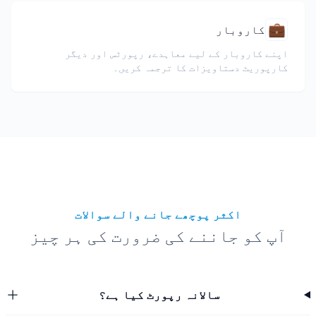
💼
کاروبار
اپنے کاروبار کے لیے معاہدے، رپورٹس اور دیگر
کارپوریٹ دستاویزات کا ترجمہ کریں۔
اکثر پوچھے جانے والے سوالات
آپ کو جاننے کی ضرورت کی ہر چیز
سالانہ رپورٹ کیا ہے؟