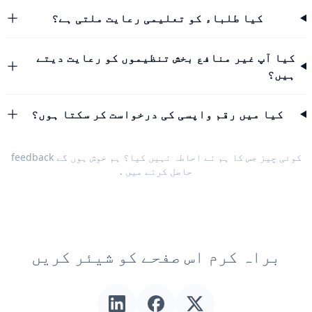
کیا طلباء کو تعلیمی رعایت ملتی ہے؟
کیا آپ غیر منافع بخش تنظیموں کو رعایت دیتے
ہیں؟
کیا میں رقم واپسی کی درخواست کر سکتا ہوں؟
کوئی چیز جس کا ہم نے احاطہ نہیں کیا؟ ہم خوش ہوں گے
feedback
حاصل کرنے میں
.
براہ کرم اس صفحے کو شیئر کریں