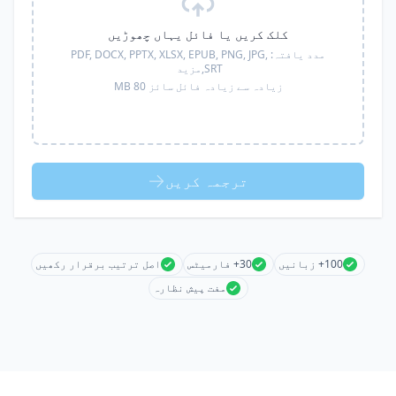
کلک کریں یا فائل یہاں چھوڑیں
مدد یافتہ:
PDF, DOCX, PPTX, XLSX, EPUB, PNG, JPG,
SRT,
مزید
زیادہ سے زیادہ فائل سائز 80 MB
ترجمہ کریں
100+ زبانیں
30+ فارمیٹس
اصل ترتیب برقرار رکھیں
مفت پیش نظارہ