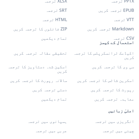
PPTX ترجمہ
XLSX ترجمہ
EPUB ترجمہ کریں
SRT ترجمہ
VTT ترجمہ
HTML ترجمہ
Markdown ترجمہ کریں
ZIP فائلوں کا ترجمہ کریں
CSV ترجمہ
تمام دیکھیں
استعمال کے کیسز
اکیڈمک ٹرانسکرپٹس کا ترجمہ
تحقیقی مقالہ ترجمہ کریں
کریں
سی وی کا ترجمہ کریں
اسکین شدہ دستاویز کا ترجمہ
کریں
اسکرین شاٹس کا ترجمہ کریں
سالانہ رپورٹ کا ترجمہ کریں
رپورٹ کا ترجمہ کریں
دستی ترجمہ کریں
معاہدہ ترجمہ کریں
تمام دیکھیں
اعلیٰ زبانیں
انگریزی میں ترجمہ
ہسپانوی میں ترجمہ
چینی میں ترجمہ
عربی میں ترجمہ