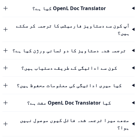
OpenL Doc Translator کیا ہے؟
آپ کون سے دستاویز فارمیٹس کا ترجمہ کر سکتے
ہیں؟
ترجمہ شدہ دستاویز کا دو لسانی ورژن کیا ہے؟
کون سے ادائیگی کے طریقے دستیاب ہیں؟
کیا میری ادائیگی کی معلومات محفوظ ہیں؟
کیا OpenL Doc Translator مفت ہے؟
مجھے میرا ترجمہ شدہ فائل کیوں موصول نہیں
ہوا؟