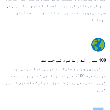
متن کو خودکار طور پر شناخت کرکے ترجمہ کرتی ہے،
جس سے پیچیدہ دستاویزات کا ترجمہ بےحد آسان
ہوجاتا ہے۔
100 سے زائد زبانوں کی حمایت
انگریزی، چینی، جاپانی، عربی، فرانسیسی اور
جرمن سمیت 100 سے زیادہ زبانوں کے درمیان ترجمہ
کریں۔ کسی بھی زبان کے جوڑے کو ایک کلک میں تبدیل
کریں۔