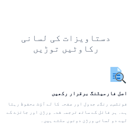
دستاویزات کی لسانی
رکاوٹیں توڑیں
اصل فارمیٹنگ برقرار رکھیں
فونٹس، رنگ، جدول اور صفحہ کا لے آؤٹ محفوظ رہتا
ہے۔ ہر فائل کے ساتھ ترجمہ شدہ ورژن اور جائزے کے
لیے دو لسانی ورژن دونوں ملتے ہیں۔