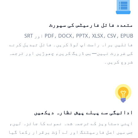
متعدد فائل فارمیٹس کی سپورٹ
PDF، DOCX، PPTX، XLSX، CSV، EPUB اور SRT
فائلیں براہ راست اپ لوڈ کریں۔ فائل تبدیل کرنے
کی ضرورت نہیں—بس ڈریگ کریں، چھوڑیں اور ترجمہ
شروع کریں۔
ادائیگی سے پہلے پیش نظارہ دیکھیں
اپنی دستاویز کے ترجمہ شدہ نمونے کا جائزہ لیں،
جس میں اصل فارمیٹنگ اور لے آؤٹ برقرار رکھا گیا