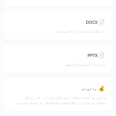
📄
DOCX
مائیکروسافٹ ورڈ ڈاکیومنٹ
📄
PPTX
پاورپوائنٹ پریزنٹیشن
💰
مالیات
مالی بیانات، سالانہ رپورٹس، سرمایہ کاروں کی
دستاویزات اور ریگولیٹری فائلنگز کا ترجمہ کریں،
نمبروں، جدولوں اور تعمیل فارمیٹنگ کو محفوظ رکھتے
ہوئے۔