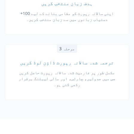
ہدف زبان منتخب کریں
اپنی سالانہ رپورٹ کو مقامی بنانے کے لیے 100+
دستیاب زبانوں میں سے زبان منتخب کریں۔
مرحلہ 3
ترجمہ شدہ سالانہ رپورٹ ڈاؤن لوڈ کریں
مکمل طور پر فارمیٹ شدہ سالانہ رپورٹ حاصل کریں
جس میں جدولیں، چارٹس، اور مالی لیبلنگ برقرار
رکھی گئی ہو۔