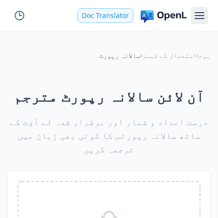
Doc Translator
ہوم
›
استعمال کے کیسز
›
سالانہ رپورٹ
آن لائن سالانہ رپورٹ مترجم
درست اعداد و شمار اور برقرار شدہ لے آؤٹ کے
ساتھ سالانہ رپورٹس کا کوئی بھی زبان میں
ترجمہ کریں