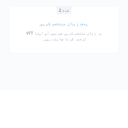
قدم 2
ہدف زبان منتخب کریں
وہ زبان منتخب کریں جس میں آپ اپنا VTT
ترجمہ کرنا چاہتے ہیں۔