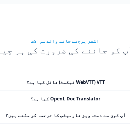
اکثر پوچھے جانے والے سوالات
پ کو جاننے کی ضرورت کی ہر چیز
VTT (WebVTT ٹیکسٹ) فائل کیا ہے؟
OpenL Doc Translator کیا ہے؟
آپ کون سے دستاویز فارمیٹس کا ترجمہ کر سکتے ہیں؟