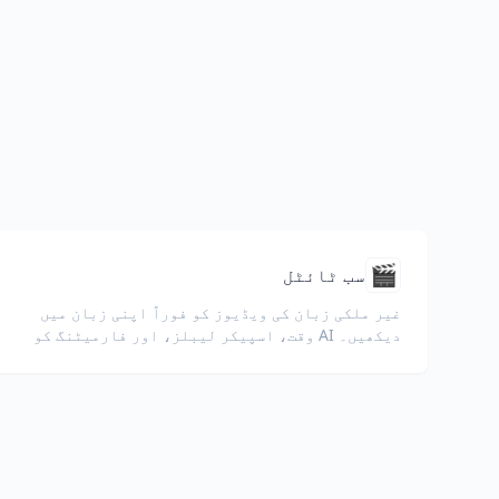
م
🎬
سب ٹائٹل
غیر ملکی زبان کی ویڈیوز کو فوراً اپنی زبان میں
دیکھیں۔ AI وقت، اسپیکر لیبلز، اور فارمیٹنگ کو
محفوظ رکھتی ہے۔