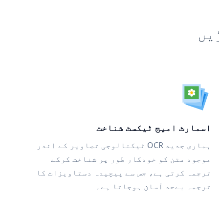
یں
اسمارٹ امیج ٹیکسٹ شناخت
ہماری جدید OCR ٹیکنالوجی تصاویر کے اندر
موجود متن کو خودکار طور پر شناخت کرکے
ترجمہ کرتی ہے، جس سے پیچیدہ دستاویزات کا
ترجمہ بےحد آسان ہوجاتا ہے۔