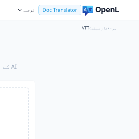
Doc Translator
ترجمہ
ا
ہوم
›
فارمیٹس
›
VTT
AI کے ذریعے اصل فارمیٹنگ کے ساتھ اپنی VTT فائلوں کا ترجمہ