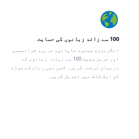
100 سے زائد زبانوں کی حمایت
انگریزی، چینی، جاپانی، عربی، فرانسیسی
اور جرمن سمیت 100 سے زیادہ زبانوں کے
درمیان ترجمہ کریں۔ کسی بھی زبان کے جوڑے
کو ایک کلک میں تبدیل کریں۔