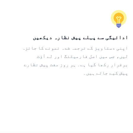
ادائیگی سے پہلے پیش نظارہ دیکھیں
اپنی دستاویز کے ترجمہ شدہ نمونے کا جائزہ
لیں، جس میں اصل فارمیٹنگ اور لے آؤٹ
برقرار رکھا گیا ہے۔ ہر روز مفت پیش نظارے
پیش کیے جاتے ہیں۔