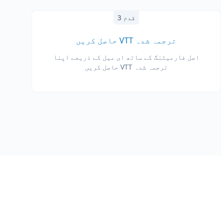
قدم 3
ترجمہ شدہ VTT حاصل کریں
اصل فارمیٹنگ کے ساتھ ای میل کے ذریعے اپنا
ترجمہ شدہ VTT حاصل کریں