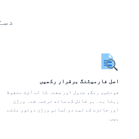
دست
اصل فارمیٹنگ برقرار رکھیں
فونٹس، رنگ، جدول اور صفحہ کا لے آؤٹ محفوظ
رہتا ہے۔ ہر فائل کے ساتھ ترجمہ شدہ ورژن
اور جائزے کے لیے دو لسانی ورژن دونوں ملتے
ہیں۔