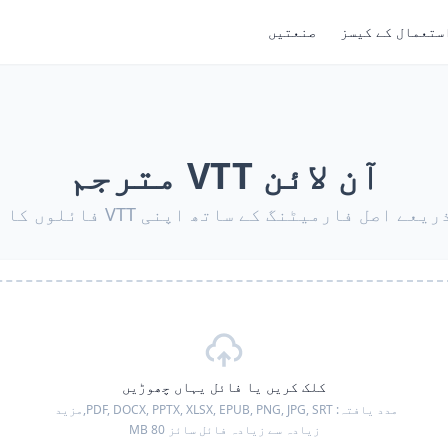
ستعمال کے کیسز
صنعتیں
آن لائن VTT مترجم
کلک کریں یا فائل یہاں چھوڑیں
مدد یافتہ:
PDF, DOCX, PPTX, XLSX, EPUB, PNG, JPG, SRT,
مزید
زیادہ سے زیادہ فائل سائز 80 MB