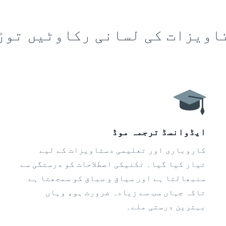
اویزات کی لسانی رکاوٹیں توڑ
ایڈوانسڈ ترجمہ موڈ
کاروباری اور تعلیمی دستاویزات کے لیے
تیار کیا گیا۔ تکنیکی اصطلاحات کو درستگی سے
سنبھالتا ہے اور سیاق و سباق کو سمجھتا ہے
تاکہ جہاں سب سے زیادہ ضرورت ہو، وہاں
بہترین درستی ملے۔