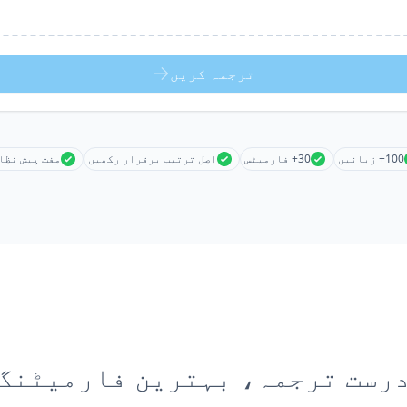
ترجمہ کریں
100+ زبانیں
30+ فارمیٹس
اصل ترتیب برقرار رکھیں
مفت پیش نظا
رست ترجمہ، بہترین فارمیٹنگ