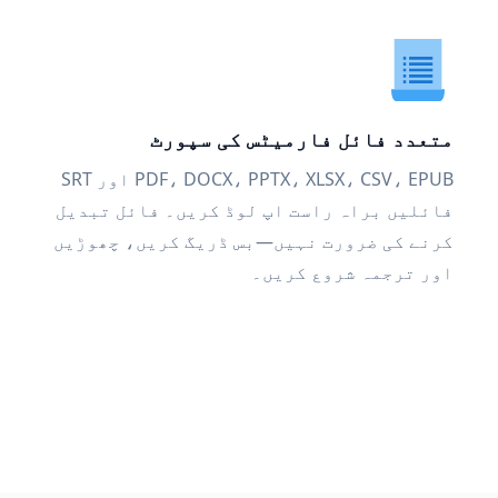
متعدد فائل فارمیٹس کی سپورٹ
PDF، DOCX، PPTX، XLSX، CSV، EPUB اور SRT
فائلیں براہ راست اپ لوڈ کریں۔ فائل تبدیل
کرنے کی ضرورت نہیں—بس ڈریگ کریں، چھوڑیں
اور ترجمہ شروع کریں۔