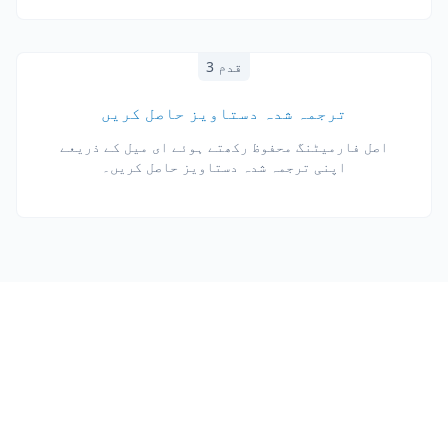
قدم 3
ترجمہ شدہ دستاویز حاصل کریں
اصل فارمیٹنگ محفوظ رکھتے ہوئے ای میل کے ذریعے
اپنی ترجمہ شدہ دستاویز حاصل کریں۔