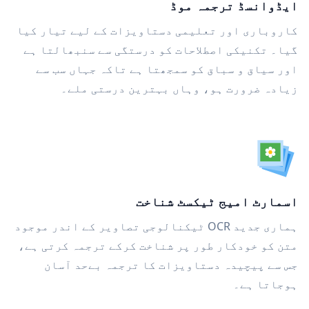
ایڈوانسڈ ترجمہ موڈ
کاروباری اور تعلیمی دستاویزات کے لیے تیار کیا
گیا۔ تکنیکی اصطلاحات کو درستگی سے سنبھالتا ہے
اور سیاق و سباق کو سمجھتا ہے تاکہ جہاں سب سے
زیادہ ضرورت ہو، وہاں بہترین درستی ملے۔
اسمارٹ امیج ٹیکسٹ شناخت
ہماری جدید OCR ٹیکنالوجی تصاویر کے اندر موجود
متن کو خودکار طور پر شناخت کرکے ترجمہ کرتی ہے،
جس سے پیچیدہ دستاویزات کا ترجمہ بےحد آسان
ہوجاتا ہے۔