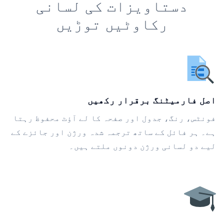
دستاویزات کی لسانی
رکاوٹیں توڑیں
اصل فارمیٹنگ برقرار رکھیں
فونٹس، رنگ، جدول اور صفحہ کا لے آؤٹ محفوظ رہتا
ہے۔ ہر فائل کے ساتھ ترجمہ شدہ ورژن اور جائزے کے
لیے دو لسانی ورژن دونوں ملتے ہیں۔