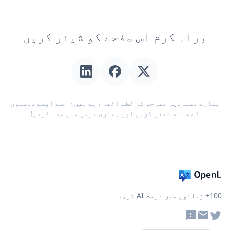
براہ کرم اس صفحے کو شیئر کریں
ہمارے دستاویز مترجم کا لطف اٹھا رہے ہیں؟ اسے اپنے دوستوں
کے ساتھ شیئر کریں اور ہماری ترقی میں مدد کریں!
100+ زبانوں میں درست AI ترجمہ