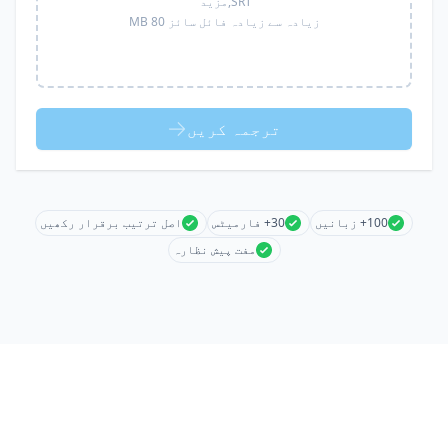
SRT,
مزید
زیادہ سے زیادہ فائل سائز 80 MB
ترجمہ کریں
100+ زبانیں
30+ فارمیٹس
اصل ترتیب برقرار رکھیں
مفت پیش نظارہ