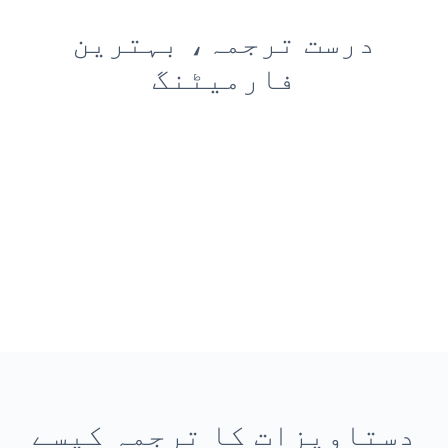
درست ترجمہ، بہترین
فارمیٹنگ
دستاویزات کا ترجمہ کیسے