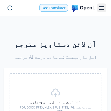
Doc Translator
آن لائن دستاویز مترجم
اصل فارمیٹنگ کے ساتھ درست AI ترجمہ
کلک کریں یا فائل یہاں چھوڑیں
مدد یافتہ:
PDF, DOCX, PPTX, XLSX, EPUB, PNG, JPG,