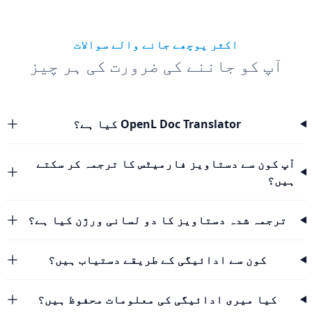
اکثر پوچھے جانے والے سوالات
آپ کو جاننے کی ضرورت کی ہر چیز
OpenL Doc Translator کیا ہے؟
آپ کون سے دستاویز فارمیٹس کا ترجمہ کر سکتے
ہیں؟
ترجمہ شدہ دستاویز کا دو لسانی ورژن کیا ہے؟
کون سے ادائیگی کے طریقے دستیاب ہیں؟
کیا میری ادائیگی کی معلومات محفوظ ہیں؟