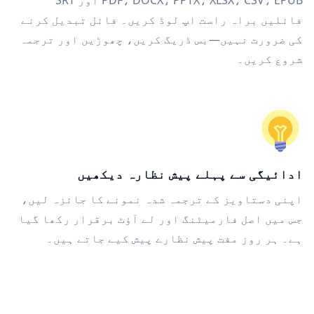
PDF، DOCX، PPTX، XLSX، CSV، EPUB اور SRT
فائلیں براہ راست اپ لوڈ کریں۔ فائل تبدیل کرنے
کی ضرورت نہیں—بس ڈریگ کریں، چھوڑیں اور ترجمہ
شروع کریں۔
ادائیگی سے پہلے پیش نظارہ دیکھیں
اپنی دستاویز کے ترجمہ شدہ نمونے کا جائزہ لیں،
جس میں اصل فارمیٹنگ اور لے آؤٹ برقرار رکھا گیا
ہے۔ ہر روز مفت پیش نظارے پیش کیے جاتے ہیں۔