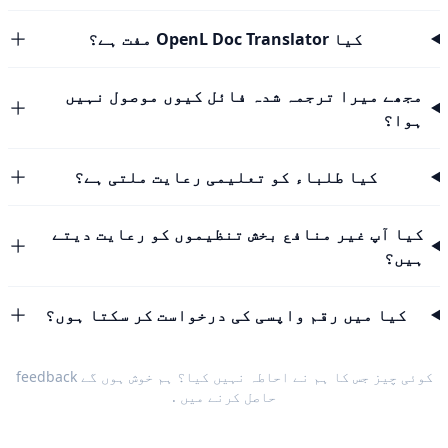
کیا OpenL Doc Translator مفت ہے؟
مجھے میرا ترجمہ شدہ فائل کیوں موصول نہیں
ہوا؟
کیا طلباء کو تعلیمی رعایت ملتی ہے؟
کیا آپ غیر منافع بخش تنظیموں کو رعایت دیتے
ہیں؟
کیا میں رقم واپسی کی درخواست کر سکتا ہوں؟
کوئی چیز جس کا ہم نے احاطہ نہیں کیا؟ ہم خوش ہوں گے
feedback
حاصل کرنے میں
.