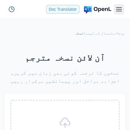
Doc Translator
ہوم
›
استعمال کے کیسز
›
نسخہ
آن لائن نسخہ مترجم
نسخوں کا ترجمہ کوئی بھی زبان میں کریں،
اجزاء، مراحل اور پیمائشیں برقرار رہیں