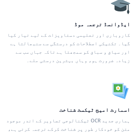
ایڈوانسڈ ترجمہ موڈ
کاروباری اور تعلیمی دستاویزات کے لیے تیار کیا
گیا۔ تکنیکی اصطلاحات کو درستگی سے سنبھالتا ہے
اور سیاق و سباق کو سمجھتا ہے تاکہ جہاں سب سے
زیادہ ضرورت ہو، وہاں بہترین درستی ملے۔
اسمارٹ امیج ٹیکسٹ شناخت
ہماری جدید OCR ٹیکنالوجی تصاویر کے اندر موجود
متن کو خودکار طور پر شناخت کرکے ترجمہ کرتی ہے،