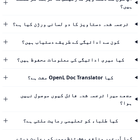
ہیں؟
ترجمہ شدہ دستاویز کا دو لسانی ورژن کیا ہے؟
کون سے ادائیگی کے طریقے دستیاب ہیں؟
کیا میری ادائیگی کی معلومات محفوظ ہیں؟
کیا OpenL Doc Translator مفت ہے؟
مجھے میرا ترجمہ شدہ فائل کیوں موصول نہیں
ہوا؟
کیا طلباء کو تعلیمی رعایت ملتی ہے؟
کیا آپ غیر منافع بخش تنظیموں کو رعایت دیتے