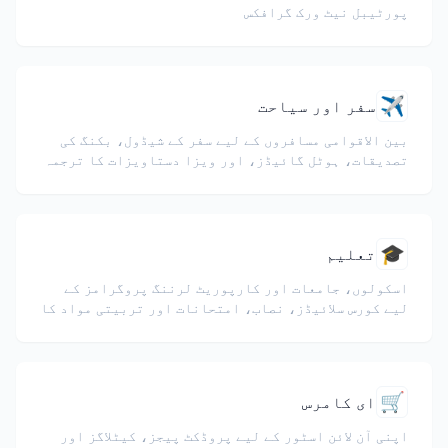
پورٹیبل نیٹ ورک گرافکس
✈️
سفر اور سیاحت
بین الاقوامی مسافروں کے لیے سفر کے شیڈول، بکنگ کی
تصدیقات، ہوٹل گائیڈز، اور ویزا دستاویزات کا ترجمہ
کریں۔
🎓
تعلیم
اسکولوں، جامعات اور کارپوریٹ لرننگ پروگرامز کے
لیے کورس سلائیڈز، نصاب، امتحانات اور تربیتی مواد کا
ترجمہ کریں۔
🛒
ای کامرس
اپنی آن لائن اسٹور کے لیے پروڈکٹ پیجز، کیٹلاگز اور