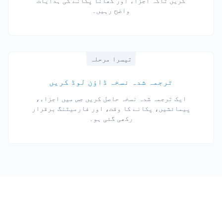
کریں تاکہ اجزاء اور کھانا پکانے کی ہدایات
واضح رہیں۔
تیسرا مرحلہ
ترجمہ شدہ نسخہ ڈاؤن لوڈ کریں
ایک ترجمہ شدہ نسخہ حاصل کریں جس میں اجزاء،
پیمائشیں، پکانے کا وقت، اور فارمیٹنگ برقرار
رکھی گئی ہو۔