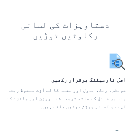
دستاویزات کی لسانی
رکاوٹیں توڑیں
اصل فارمیٹنگ برقرار رکھیں
فونٹس، رنگ، جدول اور صفحہ کا لے آؤٹ محفوظ رہتا
ہے۔ ہر فائل کے ساتھ ترجمہ شدہ ورژن اور جائزے کے
لیے دو لسانی ورژن دونوں ملتے ہیں۔