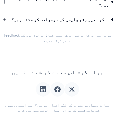
ہیں؟
کیا میں رقم واپسی کی درخواست کر سکتا ہوں؟
کوئی چیز جس کا ہم نے احاطہ نہیں کیا؟ ہم خوش ہوں گے
feedback
حاصل کرنے میں
.
براہ کرم اس صفحے کو شیئر کریں
ہمارے دستاویز مترجم کا لطف اٹھا رہے ہیں؟ اسے اپنے دوستوں
کے ساتھ شیئر کریں اور ہماری ترقی میں مدد کریں!