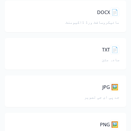
📄
DOCX
مائیکروسافٹ ورڈ ڈاکیومنٹ
📄
TXT
سادہ متن
🖼️
JPG
جے پی ای جی تصویر
🖼️
PNG