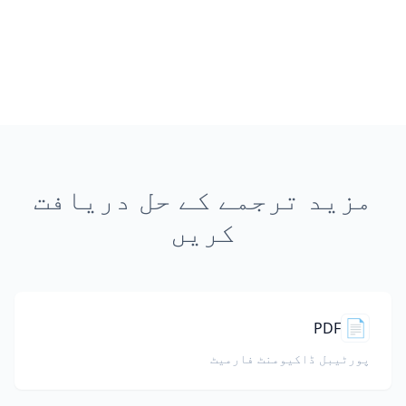
مزید ترجمے کے حل دریافت
کریں
📄
PDF
پورٹیبل ڈاکیومنٹ فارمیٹ