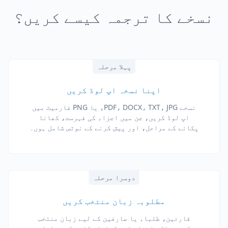
نسخے کا ترجمہ کیسے کریں؟
پہلا مرحلہ
اپنا نسخہ اپ لوڈ کریں
نسخے PDF، DOCX، TXT، JPG، یا PNG فارمیٹ میں
اپ لوڈ کریں، جن میں اجزاء کی فہرست، کھانا
پکانے کے مراحل، اور پیش کرنے کے نوٹس شامل ہوں۔
دوسرا مرحلہ
مطلوبہ زبان منتخب کریں
قارئین، طلباء یا صارفین کے لیے زبان منتخب