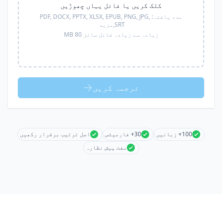
کلک کریں یا فائل یہاں چھوڑیں
مدد یافتہ:
PDF, DOCX, PPTX, XLSX, EPUB, PNG, JPG,
SRT,
مزید
زیادہ سے زیادہ فائل سائز 80 MB
ترجمہ کریں
100+ زبانیں
30+ فارمیٹس
اصل ترتیب برقرار رکھیں
مفت پیش نظارہ