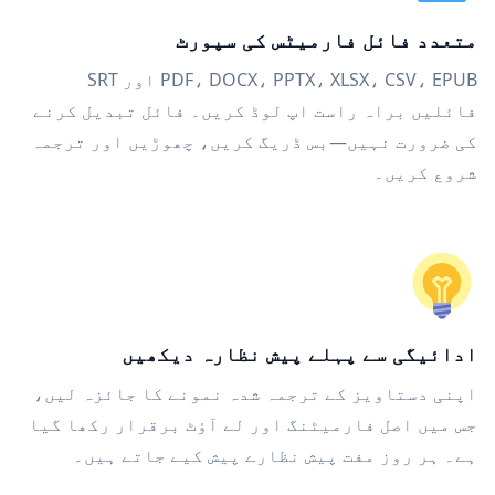
متعدد فائل فارمیٹس کی سپورٹ
PDF، DOCX، PPTX، XLSX، CSV، EPUB اور SRT
فائلیں براہ راست اپ لوڈ کریں۔ فائل تبدیل کرنے
کی ضرورت نہیں—بس ڈریگ کریں، چھوڑیں اور ترجمہ
شروع کریں۔
ادائیگی سے پہلے پیش نظارہ دیکھیں
اپنی دستاویز کے ترجمہ شدہ نمونے کا جائزہ لیں،
جس میں اصل فارمیٹنگ اور لے آؤٹ برقرار رکھا گیا
ہے۔ ہر روز مفت پیش نظارے پیش کیے جاتے ہیں۔