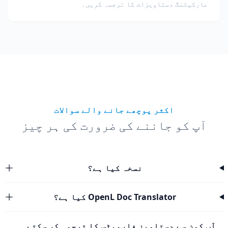
مارکیٹنگ دستاویزات کا ترجمہ کریں۔
اکثر پوچھے جانے والے سوالات
آپ کو جاننے کی ضرورت کی ہر چیز
نسخہ کیا ہے؟
OpenL Doc Translator کیا ہے؟
آپ کون سے دستاویز فارمیٹس کا ترجمہ کر سکتے