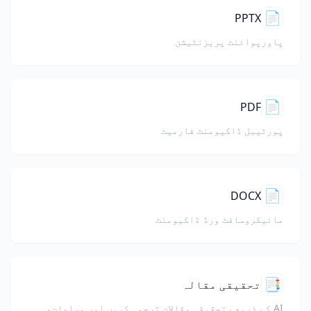
📄
PPTX
پاورپوائنٹ پریزنٹیشن
📄
PDF
پورٹیبل ڈاکیومنٹ فارمیٹ
📄
DOCX
مائیکروسافٹ ورڈ ڈاکیومنٹ
📑
تحقیقی مقالہ
AI کے ذریعے تحقیقی مقالات ترجمہ کریں اور مساوات،