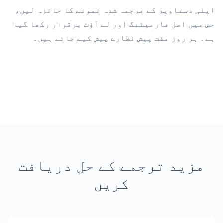
اپنی دستاویز کے ترجمہ شدہ نمونے کا جائزہ لیں،
جس میں اصل فارمیٹنگ اور لے آؤٹ برقرار رکھا گیا
ہے۔ ہر روز مفت پیش نظارے پیش کیے جاتے ہیں۔
مزید ترجمے کے حل دریافت
کریں