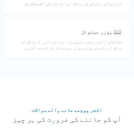
ماڈیولز، اسباق کی ساخت اور جائزے کی تفصیلات کو
برقرار رکھیں۔
📖
یوزر مینوئل
حفاظتی انتباہات، نمبر وار مراحل، اور ڈایاگرام
برقرار رکھتے ہوئے یوزر مینوئلز کا ترجمہ کریں۔
اکثر پوچھے جانے والے سوالات
آپ کو جاننے کی ضرورت کی ہر چیز