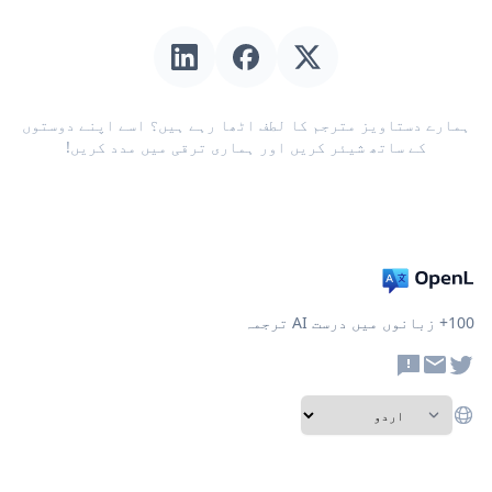
ہمارے دستاویز مترجم کا لطف اٹھا رہے ہیں؟ اسے اپنے دوستوں
کے ساتھ شیئر کریں اور ہماری ترقی میں مدد کریں!
100+ زبانوں میں درست AI ترجمہ