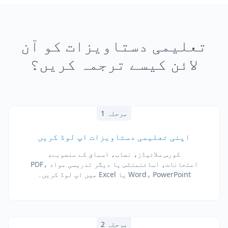
تعلیمی دستاویزات کو آن
لائن کیسے ترجمہ کریں؟
مرحلہ 1
اپنی تعلیمی دستاویزات اپ لوڈ کریں
کورس سلائیڈز، نصاب، اسباق کے منصوبے،
امتحانات، اسائنمنٹس یا دیگر تدریسی مواد PDF،
Word، PowerPoint یا Excel میں اپ لوڈ کریں۔
مرحلہ 2