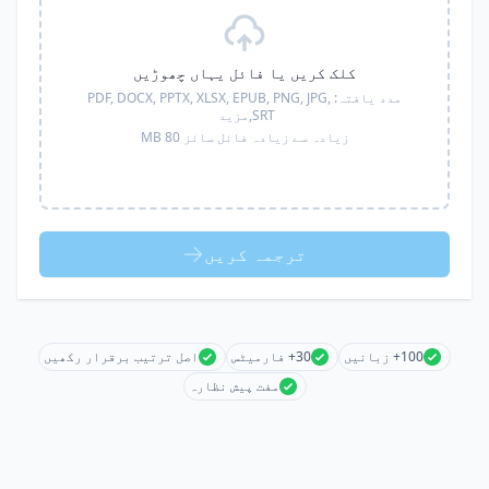
کلک کریں یا فائل یہاں چھوڑیں
مدد یافتہ:
PDF, DOCX, PPTX, XLSX, EPUB, PNG, JPG,
SRT,
مزید
زیادہ سے زیادہ فائل سائز 80 MB
ترجمہ کریں
100+ زبانیں
30+ فارمیٹس
اصل ترتیب برقرار رکھیں
مفت پیش نظارہ