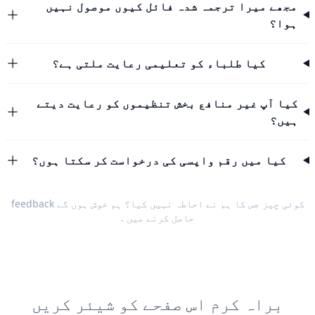
مجھے میرا ترجمہ شدہ فائل کیوں موصول نہیں
ہوا؟
کیا طلباء کو تعلیمی رعایت ملتی ہے؟
کیا آپ غیر منافع بخش تنظیموں کو رعایت دیتے
ہیں؟
کیا میں رقم واپسی کی درخواست کر سکتا ہوں؟
کوئی چیز جس کا ہم نے احاطہ نہیں کیا؟ ہم خوش ہوں گے
feedback
حاصل کرنے میں
.
براہ کرم اس صفحے کو شیئر کریں