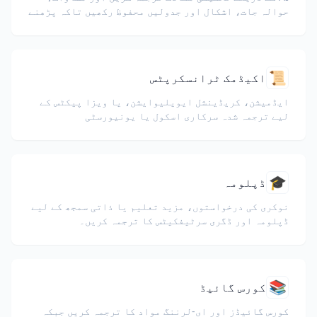
حوالہ جات، اشکال اور جدولیں محفوظ رکھیں تاکہ پڑھنے
اور اشتراک میں آسانی ہو۔
📜
اکیڈمک ٹرانسکرپٹس
ایڈمیشن، کریڈینشل ایویلیوایشن، یا ویزا پیکٹس کے
لیے ترجمہ شدہ سرکاری اسکول یا یونیورسٹی
ٹرانسکرپٹس۔
🎓
ڈپلومہ
نوکری کی درخواستوں، مزید تعلیم یا ذاتی سمجھ کے لیے
ڈپلومہ اور ڈگری سرٹیفکیٹس کا ترجمہ کریں۔
📚
کورس گائیڈ
کورس گائیڈز اور ای-لرننگ مواد کا ترجمہ کریں جبکہ