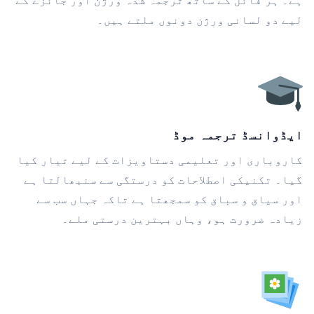
ہے۔ ہر فائل کے ساتھ ترجمہ شدہ ورژن اور جائزے کے
لیے دو لسانی ورژن دونوں ملتے ہیں۔
ایڈوانسڈ ترجمہ موڈ
کاروباری اور تعلیمی دستاویزات کے لیے تیار کیا
گیا۔ تکنیکی اصطلاحات کو درستگی سے سنبھالتا ہے
اور سیاق و سباق کو سمجھتا ہے تاکہ جہاں سب سے
زیادہ ضرورت ہو، وہاں بہترین درستی ملے۔