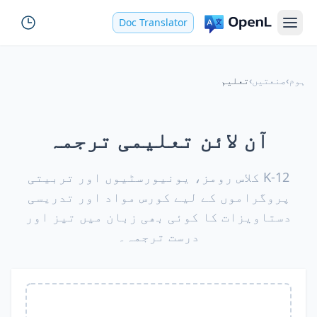
Doc Translator
ہوم
›
صنعتیں
›
تعلیم
آن لائن تعلیمی ترجمہ
K-12 کلاس رومز، یونیورسٹیوں اور تربیتی
پروگراموں کے لیے کورس مواد اور تدریسی
دستاویزات کا کوئی بھی زبان میں تیز اور
درست ترجمہ۔