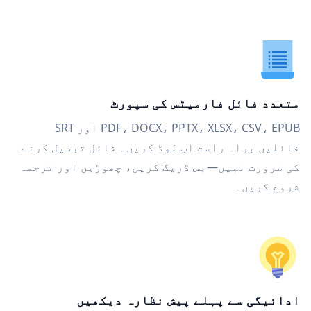
متعدد فائل فارمیٹس کی سپورٹ
PDF، DOCX، PPTX، XLSX، CSV، EPUB اور SRT
فائلیں براہ راست اپ لوڈ کریں۔ فائل تبدیل کرنے
کی ضرورت نہیں—بس ڈریگ کریں، چھوڑیں اور ترجمہ
شروع کریں۔
ادائیگی سے پہلے پیش نظارہ دیکھیں