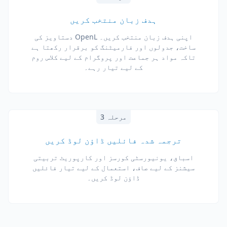
ہدف زبان منتخب کریں
اپنی ہدف زبان منتخب کریں۔ OpenL دستاویز کی
ساخت، جدولوں اور فارمیٹنگ کو برقرار رکھتا ہے
تاکہ مواد ہر جماعت اور پروگرام کے لیے کلاس روم
کے لیے تیار رہے۔
مرحلہ 3
ترجمہ شدہ فائلیں ڈاؤن لوڈ کریں
اسباق، یونیورسٹی کورسز اور کارپوریٹ تربیتی
سیشنز کے لیے صاف، استعمال کے لیے تیار فائلیں
ڈاؤن لوڈ کریں۔