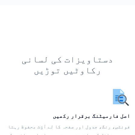
دستاویزات کی لسانی
رکاوٹیں توڑیں
اصل فارمیٹنگ برقرار رکھیں
فونٹس، رنگ، جدول اور صفحہ کا لے آؤٹ محفوظ رہتا