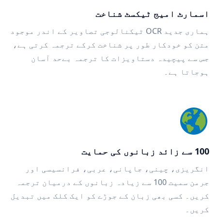
اسمارٹ امیج ٹیکسٹ شناخت
ہماری جدید OCR ٹیکنالوجی تصاویر کے اندر موجود
متن کو خودکار طور پر شناخت کرکے ترجمہ کرتی ہے،
جس سے پیچیدہ دستاویزات کا ترجمہ بےحد آسان
ہوجاتا ہے۔
100 سے زائد زبانوں کی حمایت
انگریزی، چینی، جاپانی، عربی، فرانسیسی اور
جرمن سمیت 100 سے زیادہ زبانوں کے درمیان ترجمہ
کریں۔ کسی بھی زبان کے جوڑے کو ایک کلک میں تبدیل
کریں۔