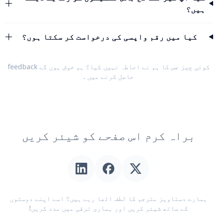
ہیں؟
کیا میں رقم واپسی کی درخواست کر سکتا ہوں؟
کوئی چیز جس کا ہم نے احاطہ نہیں کیا؟ ہم خوش ہوں گے
feedback
حاصل کرنے میں
.
براہ کرم اس صفحے کو شیئر کریں
ہمارے دستاویز مترجم کا لطف اٹھا رہے ہیں؟ اسے اپنے دوستوں
کے ساتھ شیئر کریں اور ہماری ترقی میں مدد کریں!