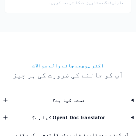
مارکیٹنگ دستاویزات کا ترجمہ کریں۔
اکثر پوچھے جانے والے سوالات
آپ کو جاننے کی ضرورت کی ہر چیز
نسخہ کیا ہے؟
OpenL Doc Translator کیا ہے؟
آپ کون سے دستاویز فارمیٹس کا ترجمہ کر سکتے