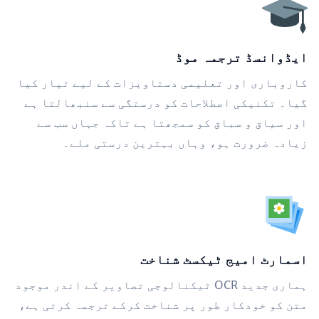
ایڈوانسڈ ترجمہ موڈ
کاروباری اور تعلیمی دستاویزات کے لیے تیار کیا
گیا۔ تکنیکی اصطلاحات کو درستگی سے سنبھالتا ہے
اور سیاق و سباق کو سمجھتا ہے تاکہ جہاں سب سے
زیادہ ضرورت ہو، وہاں بہترین درستی ملے۔
اسمارٹ امیج ٹیکسٹ شناخت
ہماری جدید OCR ٹیکنالوجی تصاویر کے اندر موجود
متن کو خودکار طور پر شناخت کرکے ترجمہ کرتی ہے،