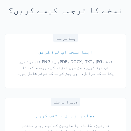
نسخے کا ترجمہ کیسے کریں؟
پہلا مرحلہ
اپنا نسخہ اپ لوڈ کریں
نسخے PDF، DOCX، TXT، JPG، یا PNG فارمیٹ میں
اپ لوڈ کریں، جن میں اجزاء کی فہرست، کھانا
پکانے کے مراحل، اور پیش کرنے کے نوٹس شامل ہوں۔
دوسرا مرحلہ
مطلوبہ زبان منتخب کریں
قارئین، طلباء یا صارفین کے لیے زبان منتخب