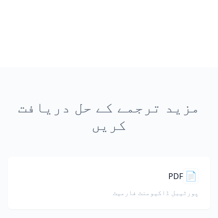
مزید ترجمے کے حل دریافت
کریں
📄
PDF
پورٹیبل ڈاکیومنٹ فارمیٹ