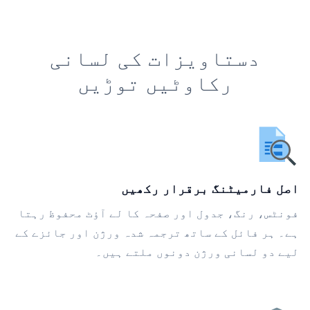
دستاویزات کی لسانی
رکاوٹیں توڑیں
اصل فارمیٹنگ برقرار رکھیں
فونٹس، رنگ، جدول اور صفحہ کا لے آؤٹ محفوظ رہتا
ہے۔ ہر فائل کے ساتھ ترجمہ شدہ ورژن اور جائزے کے
لیے دو لسانی ورژن دونوں ملتے ہیں۔