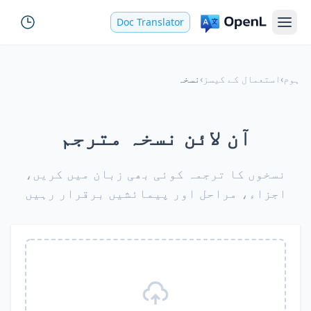
Doc Translator
ہوم
›
استعمال کے کیسز
›
نسخہ
آن لائن نسخہ مترجم
نسخوں کا ترجمہ کوئی بھی زبان میں کریں،
اجزاء، مراحل اور پیمائشیں برقرار رہیں