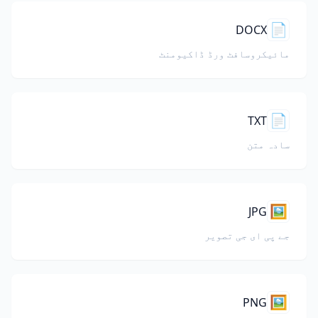
📄
DOCX
مائیکروسافٹ ورڈ ڈاکیومنٹ
📄
TXT
سادہ متن
🖼️
JPG
جے پی ای جی تصویر
🖼️
PNG