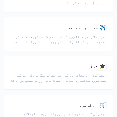
پورٹیبل نیٹ ورک گرافکس
✈️
سفر اور سیاحت
بین الاقوامی مسافروں کے لیے سفر کے شیڈول، بکنگ کی
تصدیقات، ہوٹل گائیڈز، اور ویزا دستاویزات کا ترجمہ
کریں۔
🎓
تعلیم
اسکولوں، جامعات اور کارپوریٹ لرننگ پروگرامز کے
لیے کورس سلائیڈز، نصاب، امتحانات اور تربیتی مواد کا
ترجمہ کریں۔
🛒
ای کامرس
اپنی آن لائن اسٹور کے لیے پروڈکٹ پیجز، کیٹلاگز اور