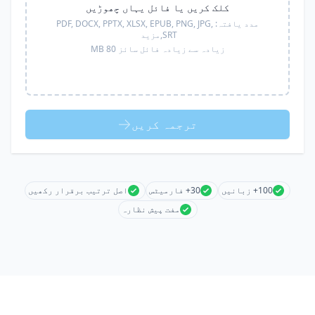
کلک کریں یا فائل یہاں چھوڑیں
مدد یافتہ:
PDF, DOCX, PPTX, XLSX, EPUB, PNG, JPG,
SRT,
مزید
زیادہ سے زیادہ فائل سائز 80 MB
ترجمہ کریں
100+ زبانیں
30+ فارمیٹس
اصل ترتیب برقرار رکھیں
مفت پیش نظارہ