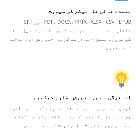
متعدد فائل فارمیٹس کی سپورٹ
PDF، DOCX، PPTX، XLSX، CSV، EPUB اور SRT
فائلیں براہ راست اپ لوڈ کریں۔ فائل تبدیل کرنے
کی ضرورت نہیں—بس ڈریگ کریں، چھوڑیں اور ترجمہ
شروع کریں۔
ادائیگی سے پہلے پیش نظارہ دیکھیں
اپنی دستاویز کے ترجمہ شدہ نمونے کا جائزہ لیں،
جس میں اصل فارمیٹنگ اور لے آؤٹ برقرار رکھا گیا
ہے۔ ہر روز مفت پیش نظارے پیش کیے جاتے ہیں۔