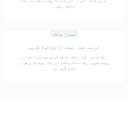
کریں تاکہ اجزاء اور کھانا پکانے کی ہدایات
واضح رہیں۔
تیسرا مرحلہ
ترجمہ شدہ نسخہ ڈاؤن لوڈ کریں
ایک ترجمہ شدہ نسخہ حاصل کریں جس میں اجزاء،
پیمائشیں، پکانے کا وقت، اور فارمیٹنگ برقرار
رکھی گئی ہو۔