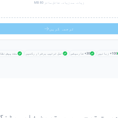
زیادہ سے زیادہ فائل سائز 80 MB
ترجمہ کریں
100+ زبانیں
30+ فارمیٹس
اصل ترتیب برقرار رکھیں
مفت پیش نظا
رست ترجمہ، بہترین فارمیٹنگ