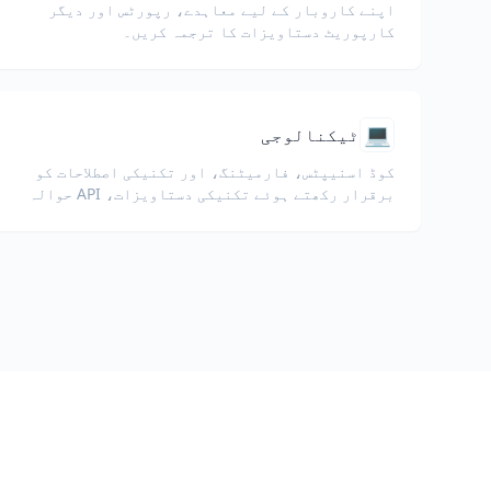
اپنے کاروبار کے لیے معاہدے، رپورٹس اور دیگر
کارپوریٹ دستاویزات کا ترجمہ کریں۔
💻
ٹیکنالوجی
کوڈ اسنیپٹس، فارمیٹنگ، اور تکنیکی اصطلاحات کو
برقرار رکھتے ہوئے تکنیکی دستاویزات، API حوالہ
جات، وائٹ پیپرز، اور ڈویلپر گائیڈز کا ترجمہ
کریں۔