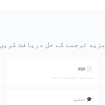
زید ترجمے کے حل دریافت کریں
📄
PDF
پورٹیبل ڈاکیومنٹ فارمیٹ
🎓
تعلیم