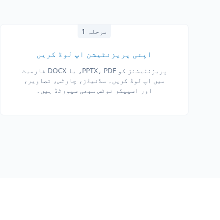
مرحلہ 1
اپنی پریزنٹیشن اپ لوڈ کریں
پریزنٹیشنز کو PPTX، PDF، یا DOCX فارمیٹ
میں اپ لوڈ کریں۔ سلائیڈز، چارٹس، تصاویر،
اور اسپیکر نوٹس سبھی سپورٹڈ ہیں۔