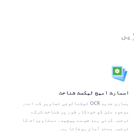
یں
اسمارٹ امیج ٹیکسٹ شناخت
ہماری جدید OCR ٹیکنالوجی تصاویر کے اندر
موجود متن کو خودکار طور پر شناخت کرکے
ترجمہ کرتی ہے، جس سے پیچیدہ دستاویزات کا
ترجمہ بےحد آسان ہوجاتا ہے۔