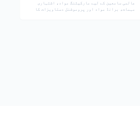
عالمی سامعین کے لیے مارکیٹنگ مواد، اشتہاری
مہمات، برانڈ مواد اور پروموشنل دستاویزات کا
ترجمہ کریں۔