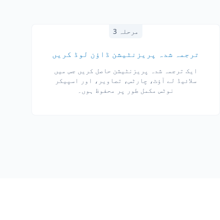
مرحلہ 3
ترجمہ شدہ پریزنٹیشن ڈاؤن لوڈ کریں
ایک ترجمہ شدہ پریزنٹیشن حاصل کریں جس میں
سلائیڈ لے آؤٹ، چارٹس، تصاویر، اور اسپیکر
نوٹس مکمل طور پر محفوظ ہوں۔