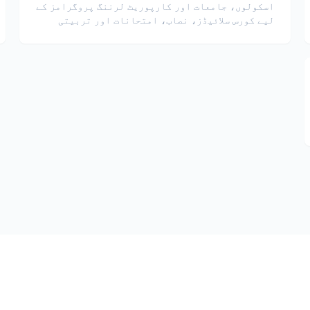
اسکولوں، جامعات اور کارپوریٹ لرننگ پروگرامز کے
لیے کورس سلائیڈز، نصاب، امتحانات اور تربیتی
مواد کا ترجمہ کریں۔