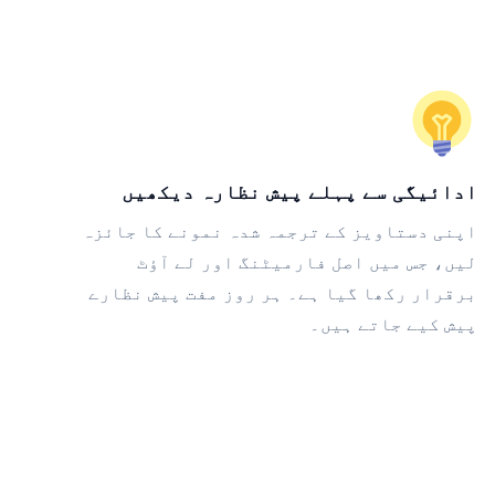
ادائیگی سے پہلے پیش نظارہ دیکھیں
اپنی دستاویز کے ترجمہ شدہ نمونے کا جائزہ
لیں، جس میں اصل فارمیٹنگ اور لے آؤٹ
برقرار رکھا گیا ہے۔ ہر روز مفت پیش نظارے
پیش کیے جاتے ہیں۔