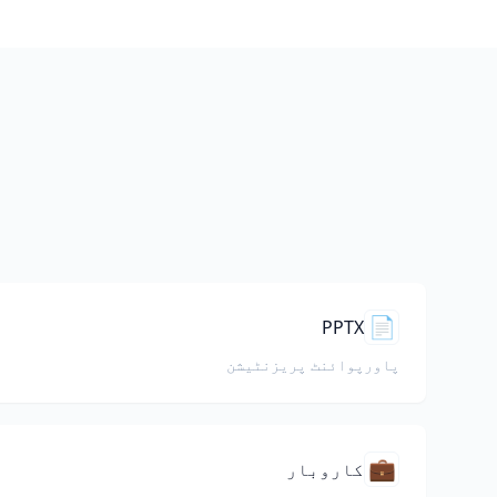
م
📄
PPTX
پاورپوائنٹ پریزنٹیشن
💼
کاروبار