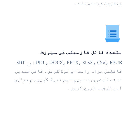
بہترین درستی ملے۔
متعدد فائل فارمیٹس کی سپورٹ
PDF، DOCX، PPTX، XLSX، CSV، EPUB اور SRT
فائلیں براہ راست اپ لوڈ کریں۔ فائل تبدیل
کرنے کی ضرورت نہیں—بس ڈریگ کریں، چھوڑیں
اور ترجمہ شروع کریں۔