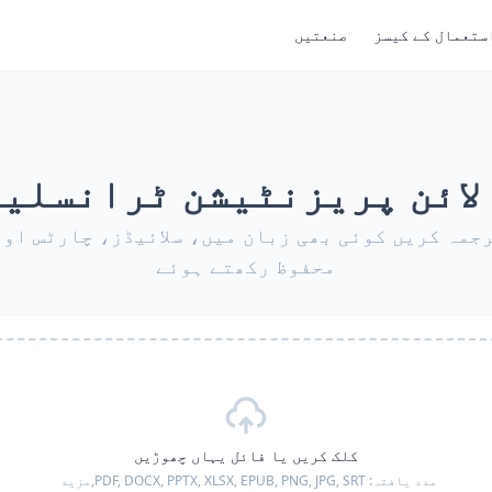
ستعمال کے کیسز
صنعتیں
لائن پریزنٹیشن ٹرانسلی
جمہ کریں کوئی بھی زبان میں، سلائیڈز، چارٹس اور
محفوظ رکھتے ہوئے
کلک کریں یا فائل یہاں چھوڑیں
مدد یافتہ:
PDF, DOCX, PPTX, XLSX, EPUB, PNG, JPG, SRT,
مزید