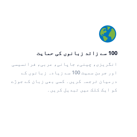
100 سے زائد زبانوں کی حمایت
انگریزی، چینی، جاپانی، عربی، فرانسیسی
اور جرمن سمیت 100 سے زیادہ زبانوں کے
درمیان ترجمہ کریں۔ کسی بھی زبان کے جوڑے
کو ایک کلک میں تبدیل کریں۔