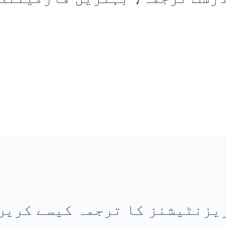
یزنٹیشنز کا ترجمہ کیسے کریں