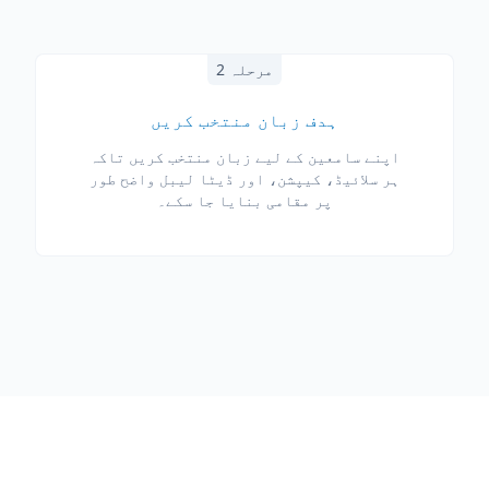
مرحلہ 2
ہدف زبان منتخب کریں
اپنے سامعین کے لیے زبان منتخب کریں تاکہ
ہر سلائیڈ، کیپشن، اور ڈیٹا لیبل واضح طور
پر مقامی بنایا جا سکے۔