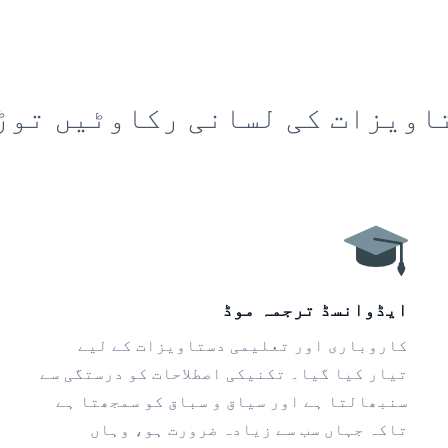
اویزات کی لسانی رکاوٹیں توڑ
ایڈوانسڈ ترجمہ موڈ
کاروباری اور تعلیمی دستاویزات کے لیے
تیار کیا گیا۔ تکنیکی اصطلاحات کو درستگی سے
سنبھالتا ہے اور سیاق و سباق کو سمجھتا ہے
تاکہ جہاں سب سے زیادہ ضرورت ہو، وہاں