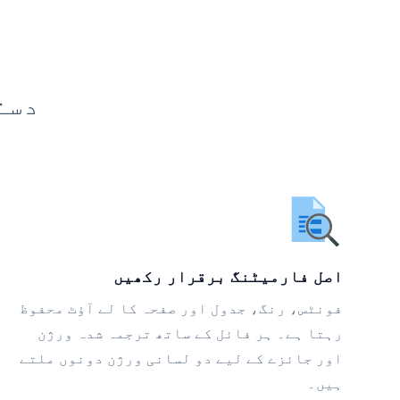
دست
اصل فارمیٹنگ برقرار رکھیں
فونٹس، رنگ، جدول اور صفحہ کا لے آؤٹ محفوظ
رہتا ہے۔ ہر فائل کے ساتھ ترجمہ شدہ ورژن
اور جائزے کے لیے دو لسانی ورژن دونوں ملتے
ہیں۔