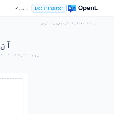
Doc Translator
ترجمہ
ا
ہوم
›
استعمال کے کیسز
›
پریزنٹیشن
آن 
پریزنٹیشنز کا تر