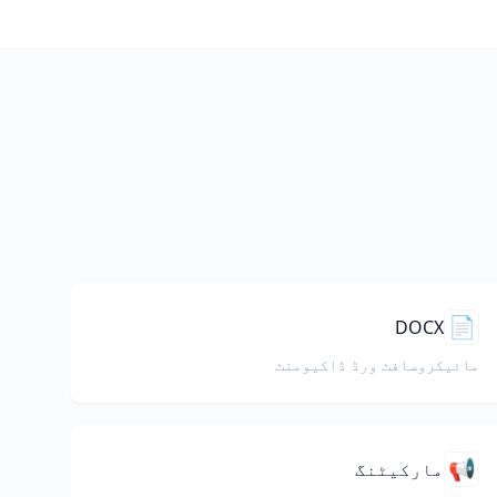
📄
DOCX
مائیکروسافٹ ورڈ ڈاکیومنٹ
📢
مارکیٹنگ