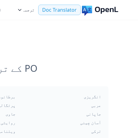
Doc Translator
ترجمہ
ا
PO کے ترجمے کے لیے سب سے زیادہ مقبول زبانیں
انگریزی
برطانوی
عربی
پرتگالی
جاپانی
جاوی
آسان چینی
روایتی 
ترکی
ویتنامی