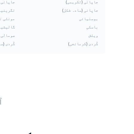
جاپانی (تکریمی)
جاپانی 
جاپانی (سادہ شکل)
تگرینیا
بوسنیائی
مونٹی ن
باسکی
گالیشیا
ویلش
صومالی
کُردی (کرمانجی)
کُردی (س
آ