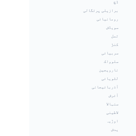
ڈچ
برازیلی پرتگالی
رومانیائی
سویڈش
تمل
کنڑ
سربیائی
سلوواک
نارویجین
لٹویائی
آذربائیجانی
آئرش
سنہالا
لاطینی
اوڑیہ
یدش