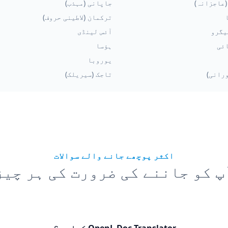
(عاجزانہ)
جاپانی (مہذب)
ترکمان (لاطینی حروف)
یگرو
آئس لینڈی
ئی
ہؤسا
یوروبا
ورانی)
تاجک (سیریلک)
اکثر پوچھے جانے والے سوالات
پ کو جاننے کی ضرورت کی ہر چیز