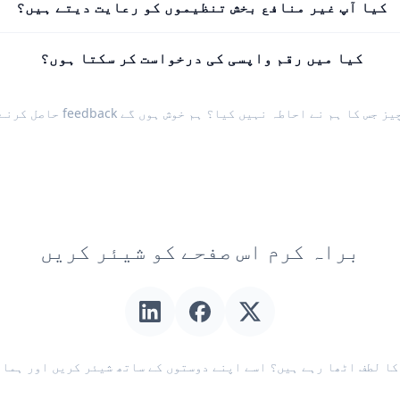
کیا آپ غیر منافع بخش تنظیموں کو رعایت دیتے ہیں؟
کیا میں رقم واپسی کی درخواست کر سکتا ہوں؟
یز جس کا ہم نے احاطہ نہیں کیا؟ ہم خوش ہوں گے
feedback حاصل کرنے میں
براہ کرم اس صفحے کو شیئر کریں
ا لطف اٹھا رہے ہیں؟ اسے اپنے دوستوں کے ساتھ شیئر کریں اور ہمار