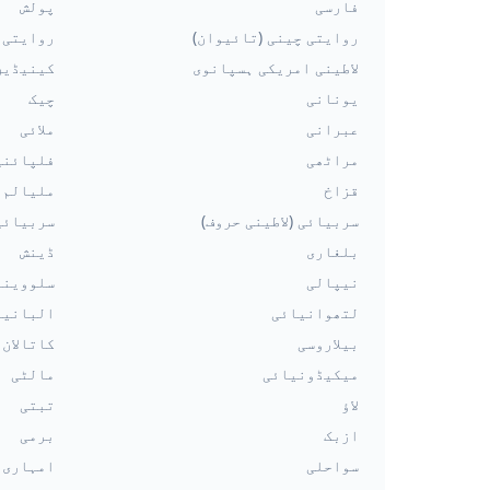
فارسی
پولش
روایتی چینی (تائیوان)
روایتی چ
لاطینی امریکی ہسپانوی
کینیڈین
یونانی
چیک
عبرانی
ملائی
مراٹھی
فلپائنی
قزاخ
ملیالم
سربیائی (لاطینی حروف)
سربیائی
بلغاری
ڈینش
نیپالی
سلووینی
لتھوانیائی
البانیا
بیلاروسی
کاتالان
میکیڈونیائی
مالٹی
لاؤ
تبتی
ازبک
برمی
سواحلی
امہاری