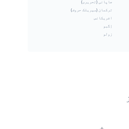
جاپانی (تحریری)
ترکمان (سیریلک حروف)
افریکانس
اِگبو
زولو