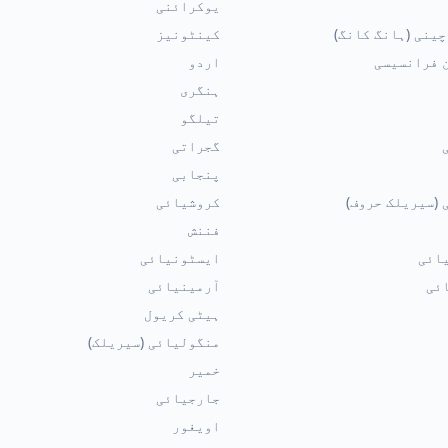
یوکرائنی
ینی (ہانگ کانگ)
کینٹونیز
 فرانسیسی
اردو
ہنگری
تیلگو
گجراتی
پنجابی
 (سیریلک حروف)
کروشیائی
فننش
ائی
ایسٹونیائی
ئی
آرمینیائی
ہیٹی کریول
منگولیائی (سیریلک)
خمیر
جارجیائی
اویغور