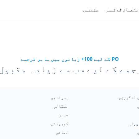
ستعمال کے کیسز
صنعتیں
PO کے لیے 100+ زبانوں میں ماہر ترجمے
 انگریزی
ہسپانوی
بنگالی
جرمن
چینی
کوریائی
تھائی