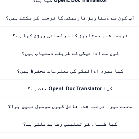
OpenL Doc Translator کیا ہے؟
آپ کون سے دستاویز فارمیٹس کا ترجمہ کر سکتے ہیں؟
ترجمہ شدہ دستاویز کا دو لسانی ورژن کیا ہے؟
کون سے ادائیگی کے طریقے دستیاب ہیں؟
کیا میری ادائیگی کی معلومات محفوظ ہیں؟
کیا OpenL Doc Translator مفت ہے؟
مجھے میرا ترجمہ شدہ فائل کیوں موصول نہیں ہوا؟
کیا طلباء کو تعلیمی رعایت ملتی ہے؟