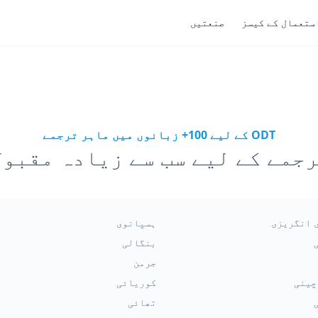
ستعمال کے کیسز
صنعتیں
ODT کے لیے 100+ زبانوں میں ماہر ترجمے
 انگریزی
ہسپانوی
بنگالی
جرمن
چینی
کوریائی
تھائی