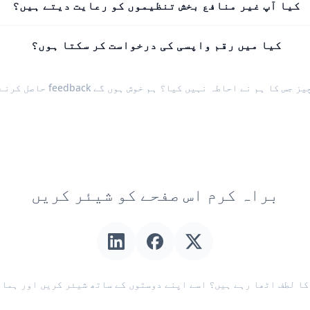
کیا آپ غیر منافع بخش تنظیموں کو رعایت دیتے ہیں؟
کیا میں رقم واپسی کی درخواست کر سکتا ہوں؟
یز جس کا ہم نے احاطہ نہیں کیا؟ ہم خوش ہوں گے
feedback حاصل کرنے میں
براہ کرم اس صفحے کو شیئر کریں
ا لطف اٹھا رہے ہیں؟ اسے اپنے دوستوں کے ساتھ شیئر کریں اور ہمار