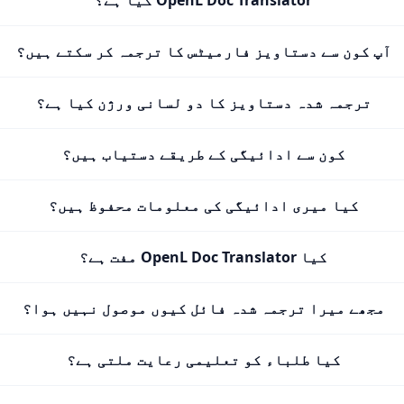
OpenL Doc Translator کیا ہے؟
آپ کون سے دستاویز فارمیٹس کا ترجمہ کر سکتے ہیں؟
ترجمہ شدہ دستاویز کا دو لسانی ورژن کیا ہے؟
کون سے ادائیگی کے طریقے دستیاب ہیں؟
کیا میری ادائیگی کی معلومات محفوظ ہیں؟
کیا OpenL Doc Translator مفت ہے؟
مجھے میرا ترجمہ شدہ فائل کیوں موصول نہیں ہوا؟
کیا طلباء کو تعلیمی رعایت ملتی ہے؟