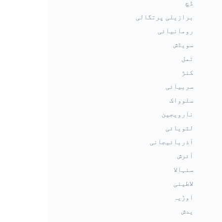
ڈچ
برازیلی پرتگالی
رومانیائی
سویڈش
تمل
کنڑ
سربیائی
سلوواک
نارویجین
لٹویائی
آذربائیجانی
آئرش
سنہالا
لاطینی
اوڑیہ
یدش