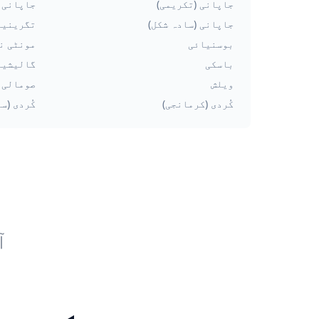
جاپانی (تکریمی)
جاپانی 
جاپانی (سادہ شکل)
تگرینیا
بوسنیائی
مونٹی ن
باسکی
گالیشیا
ویلش
صومالی
کُردی (کرمانجی)
کُردی (س
آ