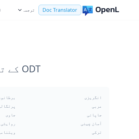
Doc Translator
ترجمہ
ا
ODT کے ترجمے کے لیے سب سے زیادہ مقبول زبانیں
انگریزی
برطانوی
عربی
پرتگالی
جاپانی
جاوی
آسان چینی
روایتی 
ترکی
ویتنامی