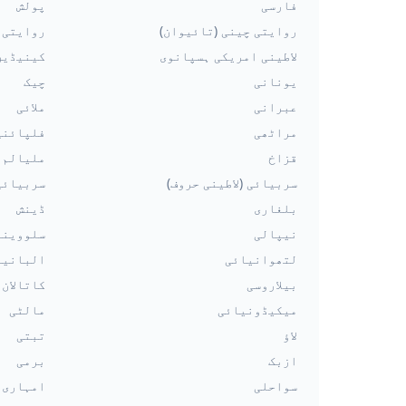
فارسی
پولش
روایتی چینی (تائیوان)
روایتی چ
لاطینی امریکی ہسپانوی
کینیڈین
یونانی
چیک
عبرانی
ملائی
مراٹھی
فلپائنی
قزاخ
ملیالم
سربیائی (لاطینی حروف)
سربیائی
بلغاری
ڈینش
نیپالی
سلووینی
لتھوانیائی
البانیا
بیلاروسی
کاتالان
میکیڈونیائی
مالٹی
لاؤ
تبتی
ازبک
برمی
سواحلی
امہاری