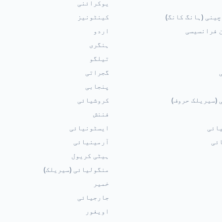
یوکرائنی
ینی (ہانگ کانگ)
کینٹونیز
 فرانسیسی
اردو
ہنگری
تیلگو
گجراتی
پنجابی
 (سیریلک حروف)
کروشیائی
فننش
ائی
ایسٹونیائی
ئی
آرمینیائی
ہیٹی کریول
منگولیائی (سیریلک)
خمیر
جارجیائی
اویغور