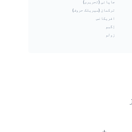
جاپانی (تحریری)
ترکمان (سیریلک حروف)
افریکانس
اِگبو
زولو