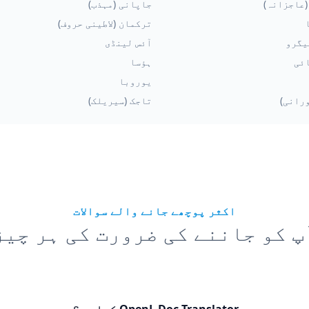
(عاجزانہ)
جاپانی (مہذب)
ترکمان (لاطینی حروف)
یگرو
آئس لینڈی
ئی
ہؤسا
یوروبا
ورانی)
تاجک (سیریلک)
اکثر پوچھے جانے والے سوالات
پ کو جاننے کی ضرورت کی ہر چیز