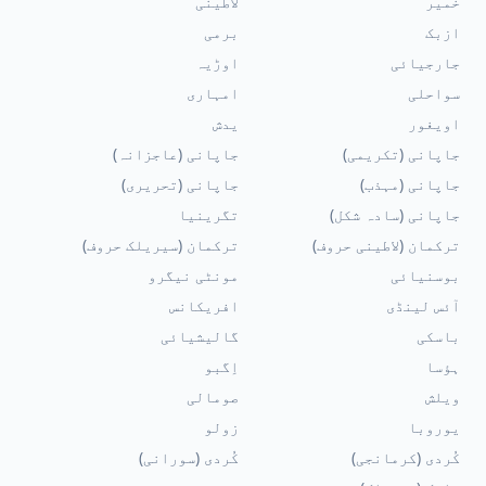
خمیر
لاطینی
ازبک
برمی
جارجیائی
اوڑیہ
سواحلی
امہاری
اویغور
یدش
جاپانی (تکریمی)
جاپانی (عاجزانہ)
جاپانی (مہذب)
جاپانی (تحریری)
جاپانی (سادہ شکل)
تگرینیا
ترکمان (لاطینی حروف)
ترکمان (سیریلک حروف)
بوسنیائی
مونٹی نیگرو
آئس لینڈی
افریکانس
باسکی
گالیشیائی
ہؤسا
اِگبو
ویلش
صومالی
یوروبا
زولو
کُردی (کرمانجی)
کُردی (سورانی)