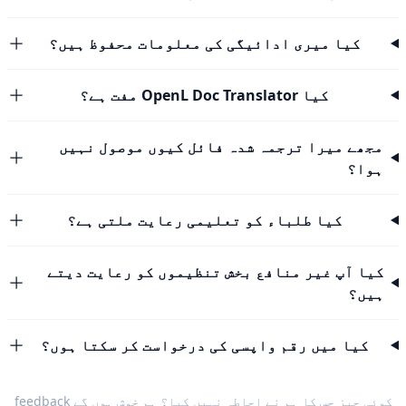
کیا میری ادائیگی کی معلومات محفوظ ہیں؟
کیا OpenL Doc Translator مفت ہے؟
مجھے میرا ترجمہ شدہ فائل کیوں موصول نہیں
ہوا؟
کیا طلباء کو تعلیمی رعایت ملتی ہے؟
کیا آپ غیر منافع بخش تنظیموں کو رعایت دیتے
ہیں؟
کیا میں رقم واپسی کی درخواست کر سکتا ہوں؟
کوئی چیز جس کا ہم نے احاطہ نہیں کیا؟ ہم خوش ہوں گے
feedback