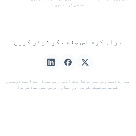
حاصل کرنے میں
.
براہ کرم اس صفحے کو شیئر کریں
ہمارے دستاویز مترجم کا لطف اٹھا رہے ہیں؟ اسے اپنے دوستوں
کے ساتھ شیئر کریں اور ہماری ترقی میں مدد کریں!