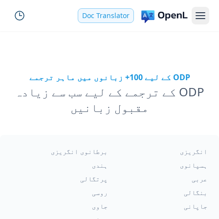
Doc Translator
ODP کے لیے 100+ زبانوں میں ماہر ترجمے
ODP کے ترجمے کے لیے سب سے زیادہ
مقبول زبانیں
انگریزی
برطانوی انگریزی
ہسپانوی
ہندی
عربی
پرتگالی
بنگالی
روسی
جاپانی
جاوی