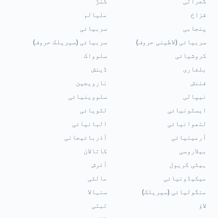
گجراتی
کنڑ
قزاخ
ملیالم
پنجابی
سربیائی
سربیائی (لاطینی حروف)
سربیائی (سیریلک حروف)
کروشیائی
سلوواک
بلغاری
ڈینش
فننش
نارویجین
نیپالی
سلووینیائی
ایسٹونیائی
لٹویائی
لتھوانیائی
البانیائی
آرمینیائی
آذربائیجانی
بیلاروسی
کاتالان
ہیٹی کریول
آئرش
میکیڈونیائی
مالٹی
منگولیائی (سیریلک)
سنہالا
لاؤ
تبتی