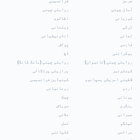
جرمن
فرانسیسی
آسان چینی
روایتی چینی
کوریائی
اطالوی
ترکی
ویتنامی
تھائی
انڈونیشیائی
فارسی
پولش
یوکرائنی
ڈچ
روایتی چینی (تائیوان)
روایتی چینی (ہانگ کانگ)
کینٹونیز
برازیلی پرتگالی
لاطینی امریکی ہسپانوی
کینیڈین فرانسیسی
اردو
رومانیائی
یونانی
چیک
ہنگری
سویڈش
عبرانی
ملائی
تیلگو
تمل
مراٹھی
فلپائنی