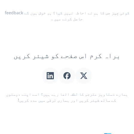
کوئی چیز جس کا ہم نے احاطہ نہیں کیا؟ ہم خوش ہوں گے
feedback
حاصل کرنے میں
.
براہ کرم اس صفحے کو شیئر کریں
ہمارے دستاویز مترجم کا لطف اٹھا رہے ہیں؟ اسے اپنے دوستوں
کے ساتھ شیئر کریں اور ہماری ترقی میں مدد کریں!