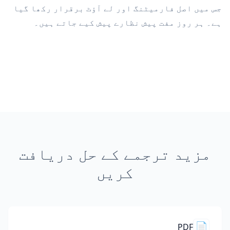
جس میں اصل فارمیٹنگ اور لے آؤٹ برقرار رکھا گیا
ہے۔ ہر روز مفت پیش نظارے پیش کیے جاتے ہیں۔
مزید ترجمے کے حل دریافت
کریں
📄
PDF