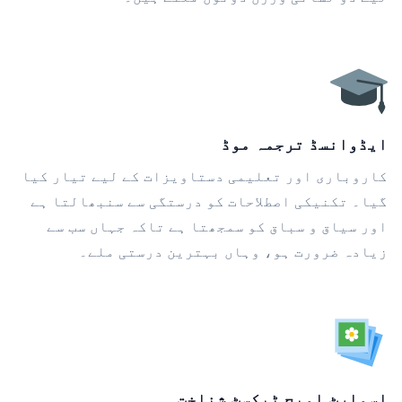
ایڈوانسڈ ترجمہ موڈ
کاروباری اور تعلیمی دستاویزات کے لیے تیار کیا
گیا۔ تکنیکی اصطلاحات کو درستگی سے سنبھالتا ہے
اور سیاق و سباق کو سمجھتا ہے تاکہ جہاں سب سے
زیادہ ضرورت ہو، وہاں بہترین درستی ملے۔
اسمارٹ امیج ٹیکسٹ شناخت