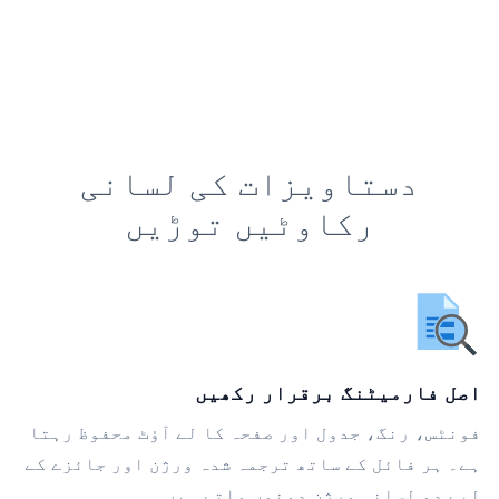
دستاویزات کی لسانی
رکاوٹیں توڑیں
اصل فارمیٹنگ برقرار رکھیں
فونٹس، رنگ، جدول اور صفحہ کا لے آؤٹ محفوظ رہتا
ہے۔ ہر فائل کے ساتھ ترجمہ شدہ ورژن اور جائزے کے
لیے دو لسانی ورژن دونوں ملتے ہیں۔