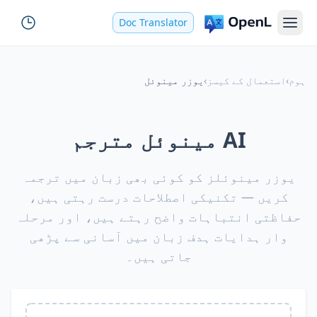
Doc Translator
ہوم
›
استعمال کے کیسز
›
یوزر مینوئل
AI مینوئل مترجم
یوزر مینوئلز کو کوئی بھی زبان میں ترجمہ
کریں — تکنیکی اصطلاحات درست رہتی ہیں،
حفاظتی انتباہات واضح رہتے ہیں، اور مرحلہ
وار ہدایات ہدف زبان میں آسانی سے پڑھی
جاتی ہیں۔