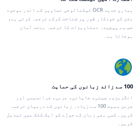
ہماری جدید OCR ٹیکنالوجی تصاویر کے اندر موجود
متن کو خودکار طور پر شناخت کرکے ترجمہ کرتی ہے،
جس سے پیچیدہ دستاویزات کا ترجمہ بےحد آسان
ہوجاتا ہے۔
100 سے زائد زبانوں کی حمایت
انگریزی، چینی، جاپانی، عربی، فرانسیسی اور
جرمن سمیت 100 سے زیادہ زبانوں کے درمیان ترجمہ
کریں۔ کسی بھی زبان کے جوڑے کو ایک کلک میں تبدیل
کریں۔