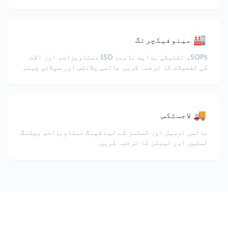
جات، وائٹ پیپرز، اور ڈویلپر گائیڈز کا ترجمہ کریں۔
🏭
مینوفیکچرنگ
SOPs، تکنیکی ہدایت نامے، ISO دستاویزات، اور آلات
کی تفصیلات کا ترجمہ کریں عالمی پلانٹس اور سپلائی چینز
کے لیے۔
🚚
لاجسٹکس
عالمی ترسیل اور کسٹمز کے لیے شپنگ دستاویزات، پیکنگ
لسٹیں اور لیبلز کا ترجمہ کریں۔