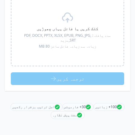
کلک کریں یا فائل یہاں چھوڑیں
مدد یافتہ:
PDF, DOCX, PPTX, XLSX, EPUB, PNG, JPG,
SRT,
مزید
زیادہ سے زیادہ فائل سائز 80 MB
ترجمہ کریں
100+ زبانیں
30+ فارمیٹس
اصل ترتیب برقرار رکھیں
مفت پیش نظارہ