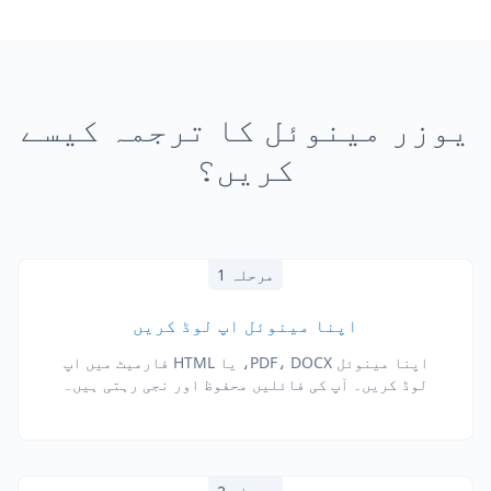
یوزر مینوئل کا ترجمہ کیسے
کریں؟
مرحلہ 1
اپنا مینوئل اپ لوڈ کریں
اپنا مینوئل PDF، DOCX، یا HTML فارمیٹ میں اپ
لوڈ کریں۔ آپ کی فائلیں محفوظ اور نجی رہتی ہیں۔