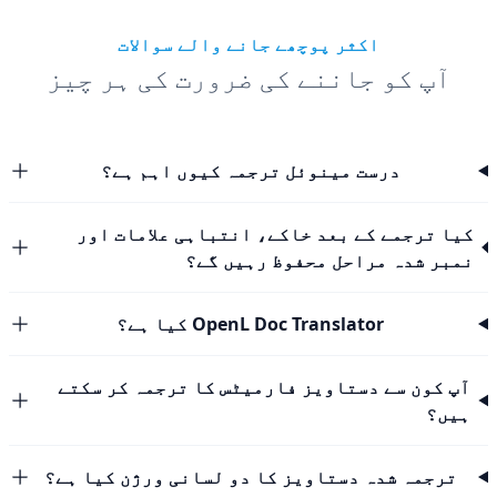
اکثر پوچھے جانے والے سوالات
آپ کو جاننے کی ضرورت کی ہر چیز
درست مینوئل ترجمہ کیوں اہم ہے؟
کیا ترجمے کے بعد خاکے، انتباہی علامات اور
نمبر شدہ مراحل محفوظ رہیں گے؟
OpenL Doc Translator کیا ہے؟
آپ کون سے دستاویز فارمیٹس کا ترجمہ کر سکتے
ہیں؟
ترجمہ شدہ دستاویز کا دو لسانی ورژن کیا ہے؟