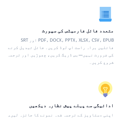
متعدد فائل فارمیٹس کی سپورٹ
PDF، DOCX، PPTX، XLSX، CSV، EPUB اور SRT
فائلیں براہ راست اپ لوڈ کریں۔ فائل تبدیل کرنے
کی ضرورت نہیں—بس ڈریگ کریں، چھوڑیں اور ترجمہ
شروع کریں۔
ادائیگی سے پہلے پیش نظارہ دیکھیں
اپنی دستاویز کے ترجمہ شدہ نمونے کا جائزہ لیں،