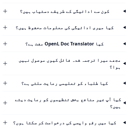
کون سے ادائیگی کے طریقے دستیاب ہیں؟
کیا میری ادائیگی کی معلومات محفوظ ہیں؟
کیا OpenL Doc Translator مفت ہے؟
مجھے میرا ترجمہ شدہ فائل کیوں موصول نہیں
ہوا؟
کیا طلباء کو تعلیمی رعایت ملتی ہے؟
کیا آپ غیر منافع بخش تنظیموں کو رعایت دیتے
ہیں؟
کیا میں رقم واپسی کی درخواست کر سکتا ہوں؟