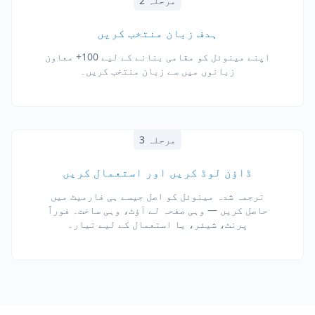
مرحلہ 2
ہدف زبان منتخب کریں
اپنے مینوئل کو مقامی بنانے کے لیے 100+ معاون
زبانوں میں سے زبان منتخب کریں۔
مرحلہ 3
ڈاؤن لوڈ کریں اور استعمال کریں
ترجمہ شدہ مینوئل کو اصل جیسے ہی فارمیٹ میں
حاصل کریں — وہی صفحہ لے آؤٹ، وہی ساخت۔ فوراً
پرنٹ، شیئر، یا استعمال کے لیے تیار۔