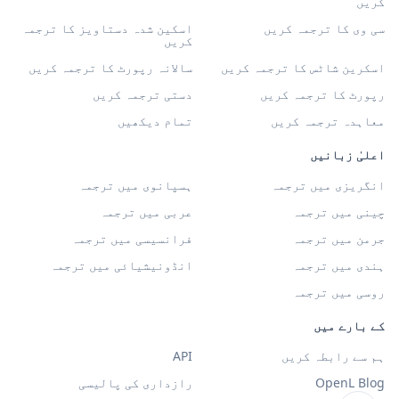
کریں
سی وی کا ترجمہ کریں
اسکین شدہ دستاویز کا ترجمہ
کریں
اسکرین شاٹس کا ترجمہ کریں
سالانہ رپورٹ کا ترجمہ کریں
رپورٹ کا ترجمہ کریں
دستی ترجمہ کریں
معاہدہ ترجمہ کریں
تمام دیکھیں
اعلیٰ زبانیں
انگریزی میں ترجمہ
ہسپانوی میں ترجمہ
چینی میں ترجمہ
عربی میں ترجمہ
جرمن میں ترجمہ
فرانسیسی میں ترجمہ
ہندی میں ترجمہ
انڈونیشیائی میں ترجمہ
روسی میں ترجمہ
کے بارے میں
ہم سے رابطہ کریں
API
OpenL Blog
رازداری کی پالیسی