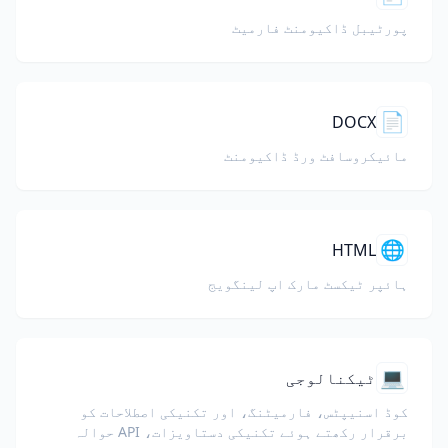
پورٹیبل ڈاکیومنٹ فارمیٹ
📄
DOCX
مائیکروسافٹ ورڈ ڈاکیومنٹ
🌐
HTML
ہائپر ٹیکسٹ مارک اپ لینگویج
💻
ٹیکنالوجی
کوڈ اسنیپٹس، فارمیٹنگ، اور تکنیکی اصطلاحات کو
برقرار رکھتے ہوئے تکنیکی دستاویزات، API حوالہ