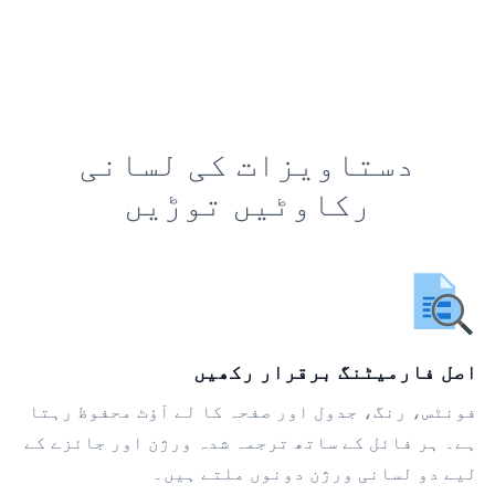
دستاویزات کی لسانی
رکاوٹیں توڑیں
اصل فارمیٹنگ برقرار رکھیں
فونٹس، رنگ، جدول اور صفحہ کا لے آؤٹ محفوظ رہتا
ہے۔ ہر فائل کے ساتھ ترجمہ شدہ ورژن اور جائزے کے
لیے دو لسانی ورژن دونوں ملتے ہیں۔