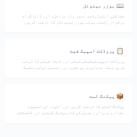
📖
یوزر مینوئل
حفاظتی انتباہات، نمبر وار مراحل، اور ڈایاگرام
برقرار رکھتے ہوئے یوزر مینوئلز کا ترجمہ کریں۔
📋
پروڈکٹ اسپیک شیٹ
پروڈکٹ اسپیسفیکیشن شیٹس اور ڈیٹا شیٹس کا ترجمہ
کریں جبکہ جدولیں، یونٹس، اور تعمیل نوٹس محفوظ
رہیں۔
📦
پیکنگ لسٹ
پیکنگ لسٹس کا ترجمہ کریں اور اشیاء کی تفصیل،
مقدار، وزن اور جدول کی فارمیٹنگ کسٹمز اور لاجسٹکس
کے لیے محفوظ رکھیں۔