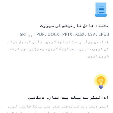
متعدد فائل فارمیٹس کی سپورٹ
PDF، DOCX، PPTX، XLSX، CSV، EPUB اور SRT
فائلیں براہ راست اپ لوڈ کریں۔ فائل تبدیل کرنے
کی ضرورت نہیں—بس ڈریگ کریں، چھوڑیں اور ترجمہ
شروع کریں۔
ادائیگی سے پہلے پیش نظارہ دیکھیں
اپنی دستاویز کے ترجمہ شدہ نمونے کا جائزہ لیں،