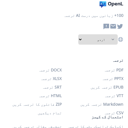
100+ زبانوں میں درست AI ترجمہ
ترجمہ
PDF ترجمہ
DOCX ترجمہ
PPTX ترجمہ
XLSX ترجمہ
EPUB ترجمہ کریں
SRT ترجمہ
VTT ترجمہ
HTML ترجمہ
Markdown ترجمہ کریں
ZIP فائلوں کا ترجمہ کریں
CSV ترجمہ
تمام دیکھیں
استعمال کے کیسز
اکیڈمک ٹرانسکرپٹس کا ترجمہ
تحقیقی مقالہ ترجمہ کریں