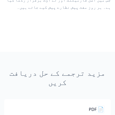
جس میں اصل فارمیٹنگ اور لے آؤٹ برقرار رکھا گیا
ہے۔ ہر روز مفت پیش نظارے پیش کیے جاتے ہیں۔
مزید ترجمے کے حل دریافت
کریں
📄
PDF