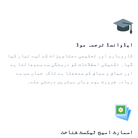
ایڈوانسڈ ترجمہ موڈ
کاروباری اور تعلیمی دستاویزات کے لیے تیار کیا
گیا۔ تکنیکی اصطلاحات کو درستگی سے سنبھالتا ہے
اور سیاق و سباق کو سمجھتا ہے تاکہ جہاں سب سے
زیادہ ضرورت ہو، وہاں بہترین درستی ملے۔
اسمارٹ امیج ٹیکسٹ شناخت