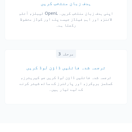
ہدف زبان منتخب کریں
اپنی ہدف زبان منتخب کریں۔ OpenL ٹیبلز، آئٹم
لائنز، اور اہم فیلڈز جیسے پتے اور کوڈز محفوظ
رکھتا ہے۔
مرحلہ 3
ترجمہ شدہ فائلیں ڈاؤن لوڈ کریں
ترجمہ شدہ فائلیں ڈاؤن لوڈ کریں جو کیریئرز،
کسٹمز بروکرز، اور پارٹنرز کے ساتھ شیئر کرنے
کے لیے تیار ہیں۔