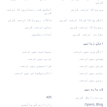
کریں
سی وی کا ترجمہ کریں
اسکین شدہ دستاویز کا ترجمہ
کریں
اسکرین شاٹس کا ترجمہ کریں
سالانہ رپورٹ کا ترجمہ کریں
رپورٹ کا ترجمہ کریں
دستی ترجمہ کریں
معاہدہ ترجمہ کریں
تمام دیکھیں
اعلیٰ زبانیں
انگریزی میں ترجمہ
ہسپانوی میں ترجمہ
چینی میں ترجمہ
عربی میں ترجمہ
جرمن میں ترجمہ
فرانسیسی میں ترجمہ
ہندی میں ترجمہ
انڈونیشیائی میں ترجمہ
روسی میں ترجمہ
کے بارے میں
ہم سے رابطہ کریں
API
OpenL Blog
رازداری کی پالیسی