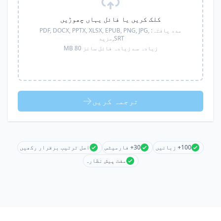
کلک کریں یا فائل یہاں چھوڑیں
مدد یافتہ:
PDF, DOCX, PPTX, XLSX, EPUB, PNG, JPG,
SRT,
مزید
زیادہ سے زیادہ فائل سائز 80 MB
ترجمہ کریں
100+ زبانیں
30+ فارمیٹس
اصل ترتیب برقرار رکھیں
مفت پیش نظارہ