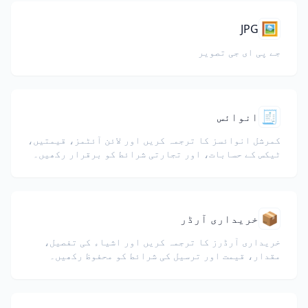
🖼️
JPG
جے پی ای جی تصویر
🧾
انوائس
کمرشل انوائسز کا ترجمہ کریں اور لائن آئٹمز، قیمتیں،
ٹیکس کے حسابات، اور تجارتی شرائط کو برقرار رکھیں۔
📦
خریداری آرڈر
خریداری آرڈرز کا ترجمہ کریں اور اشیاء کی تفصیل،
مقدار، قیمت اور ترسیل کی شرائط کو محفوظ رکھیں۔