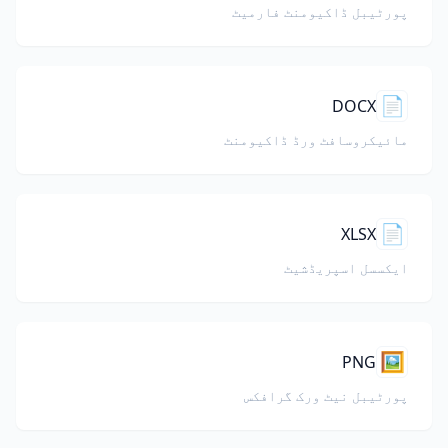
پورٹیبل ڈاکیومنٹ فارمیٹ
📄
DOCX
مائیکروسافٹ ورڈ ڈاکیومنٹ
📄
XLSX
ایکسسل اسپریڈشیٹ
🖼️
PNG
پورٹیبل نیٹ ورک گرافکس