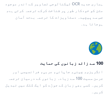
ہماری جدید OCR ٹیکنالوجی تصاویر کے اندر موجود
متن کو خودکار طور پر شناخت کرکے ترجمہ کرتی ہے،
جس سے پیچیدہ دستاویزات کا ترجمہ بےحد آسان
ہوجاتا ہے۔
100 سے زائد زبانوں کی حمایت
انگریزی، چینی، جاپانی، عربی، فرانسیسی اور
جرمن سمیت 100 سے زیادہ زبانوں کے درمیان ترجمہ
کریں۔ کسی بھی زبان کے جوڑے کو ایک کلک میں تبدیل
کریں۔