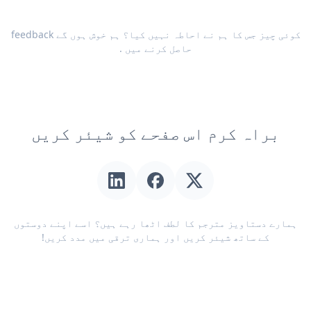
کوئی چیز جس کا ہم نے احاطہ نہیں کیا؟ ہم خوش ہوں گے
feedback
حاصل کرنے میں
.
براہ کرم اس صفحے کو شیئر کریں
ہمارے دستاویز مترجم کا لطف اٹھا رہے ہیں؟ اسے اپنے دوستوں
کے ساتھ شیئر کریں اور ہماری ترقی میں مدد کریں!