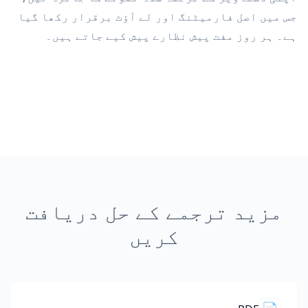
جس میں اصل فارمیٹنگ اور لے آؤٹ برقرار رکھا گیا
ہے۔ ہر روز مفت پیش نظارے پیش کیے جاتے ہیں۔
مزید ترجمے کے حل دریافت
کریں