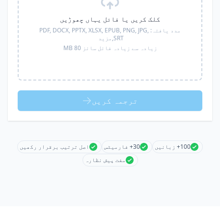
کلک کریں یا فائل یہاں چھوڑیں
مدد یافتہ:
PDF, DOCX, PPTX, XLSX, EPUB, PNG, JPG,
SRT,
مزید
زیادہ سے زیادہ فائل سائز 80 MB
ترجمہ کریں
100+ زبانیں
30+ فارمیٹس
اصل ترتیب برقرار رکھیں
مفت پیش نظارہ