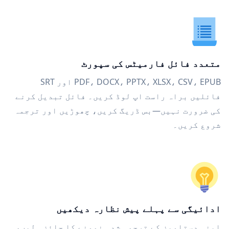
متعدد فائل فارمیٹس کی سپورٹ
PDF، DOCX، PPTX، XLSX، CSV، EPUB اور SRT
فائلیں براہ راست اپ لوڈ کریں۔ فائل تبدیل کرنے
کی ضرورت نہیں—بس ڈریگ کریں، چھوڑیں اور ترجمہ
شروع کریں۔
ادائیگی سے پہلے پیش نظارہ دیکھیں
اپنی دستاویز کے ترجمہ شدہ نمونے کا جائزہ لیں،