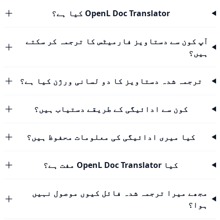
OpenL Doc Translator کیا ہے؟
آپ کون سے دستاویز فارمیٹس کا ترجمہ کر سکتے
ہیں؟
ترجمہ شدہ دستاویز کا دو لسانی ورژن کیا ہے؟
کون سے ادائیگی کے طریقے دستیاب ہیں؟
کیا میری ادائیگی کی معلومات محفوظ ہیں؟
کیا OpenL Doc Translator مفت ہے؟
مجھے میرا ترجمہ شدہ فائل کیوں موصول نہیں
ہوا؟