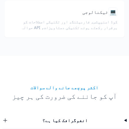
💻
ٹیکنالوجی
کوڈ اسنیپٹس، فارمیٹنگ، اور تکنیکی اصطلاحات کو
برقرار رکھتے ہوئے تکنیکی دستاویزات، API حوالہ
جات، وائٹ پیپرز، اور ڈویلپر گائیڈز کا ترجمہ کریں۔
اکثر پوچھے جانے والے سوالات
آپ کو جاننے کی ضرورت کی ہر چیز
انفوگرافک کیا ہے؟