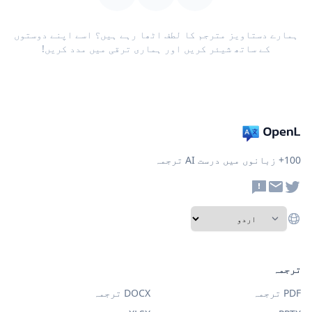
ہمارے دستاویز مترجم کا لطف اٹھا رہے ہیں؟ اسے اپنے دوستوں
کے ساتھ شیئر کریں اور ہماری ترقی میں مدد کریں!
100+ زبانوں میں درست AI ترجمہ
ترجمہ
PDF ترجمہ
DOCX ترجمہ