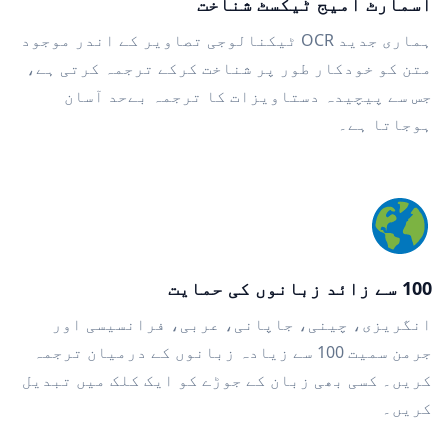
اسمارٹ امیج ٹیکسٹ شناخت
ہماری جدید OCR ٹیکنالوجی تصاویر کے اندر موجود
متن کو خودکار طور پر شناخت کرکے ترجمہ کرتی ہے،
جس سے پیچیدہ دستاویزات کا ترجمہ بےحد آسان
ہوجاتا ہے۔
100 سے زائد زبانوں کی حمایت
انگریزی، چینی، جاپانی، عربی، فرانسیسی اور
جرمن سمیت 100 سے زیادہ زبانوں کے درمیان ترجمہ
کریں۔ کسی بھی زبان کے جوڑے کو ایک کلک میں تبدیل
کریں۔