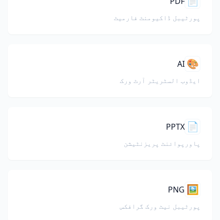
📄
PDF
پورٹیبل ڈاکیومنٹ فارمیٹ
🎨
AI
ایڈوب السٹریٹر آرٹ ورک
📄
PPTX
پاورپوائنٹ پریزنٹیشن
🖼️
PNG
پورٹیبل نیٹ ورک گرافکس