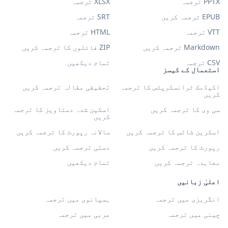
PPTX ترجمہ
XLSX ترجمہ
EPUB ترجمہ کریں
SRT ترجمہ
VTT ترجمہ
HTML ترجمہ
Markdown ترجمہ کریں
ZIP فائلوں کا ترجمہ کریں
CSV ترجمہ
تمام دیکھیں
استعمال کے کیسز
اکیڈمک ٹرانسکرپٹس کا ترجمہ
تحقیقی مقالہ ترجمہ کریں
کریں
سی وی کا ترجمہ کریں
اسکین شدہ دستاویز کا ترجمہ
کریں
اسکرین شاٹس کا ترجمہ کریں
سالانہ رپورٹ کا ترجمہ کریں
رپورٹ کا ترجمہ کریں
دستی ترجمہ کریں
معاہدہ ترجمہ کریں
تمام دیکھیں
اعلیٰ زبانیں
انگریزی میں ترجمہ
ہسپانوی میں ترجمہ
چینی میں ترجمہ
عربی میں ترجمہ