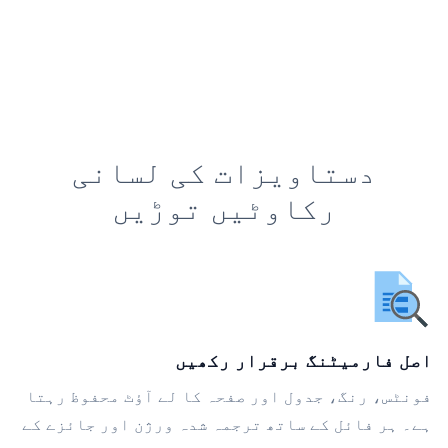
دستاویزات کی لسانی
رکاوٹیں توڑیں
اصل فارمیٹنگ برقرار رکھیں
فونٹس، رنگ، جدول اور صفحہ کا لے آؤٹ محفوظ رہتا
ہے۔ ہر فائل کے ساتھ ترجمہ شدہ ورژن اور جائزے کے