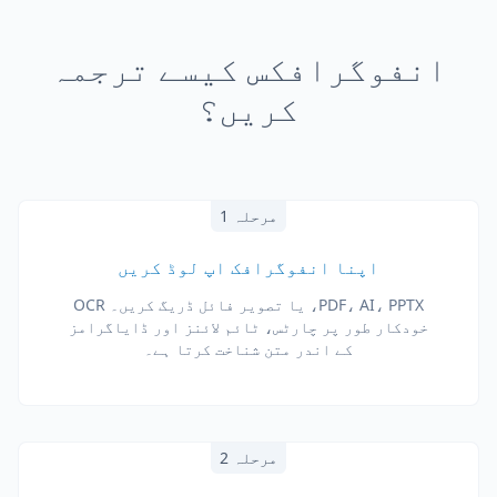
انفوگرافکس کیسے ترجمہ
کریں؟
مرحلہ 1
اپنا انفوگرافک اپ لوڈ کریں
PDF، AI، PPTX، یا تصویر فائل ڈریگ کریں۔ OCR
خودکار طور پر چارٹس، ٹائم لائنز اور ڈایاگرامز
کے اندر متن شناخت کرتا ہے۔
مرحلہ 2