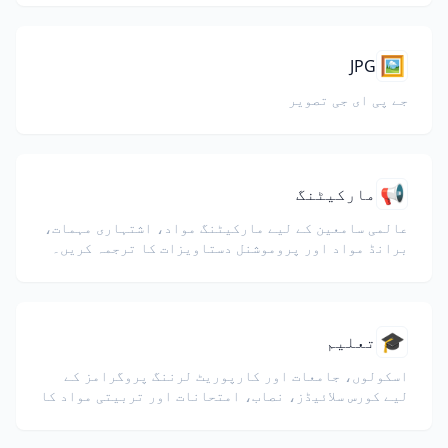
🖼️
JPG
جے پی ای جی تصویر
📢
مارکیٹنگ
عالمی سامعین کے لیے مارکیٹنگ مواد، اشتہاری مہمات،
برانڈ مواد اور پروموشنل دستاویزات کا ترجمہ کریں۔
🎓
تعلیم
اسکولوں، جامعات اور کارپوریٹ لرننگ پروگرامز کے
لیے کورس سلائیڈز، نصاب، امتحانات اور تربیتی مواد کا
ترجمہ کریں۔