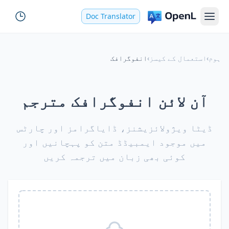
Doc Translator
ہوم
›
استعمال کے کیسز
›
انفوگرافک
آن لائن انفوگرافک مترجم
ڈیٹا ویژولائزیشنز، ڈایاگرامز اور چارٹس
میں موجود ایمبیڈڈ متن کو پہچانیں اور
کوئی بھی زبان میں ترجمہ کریں