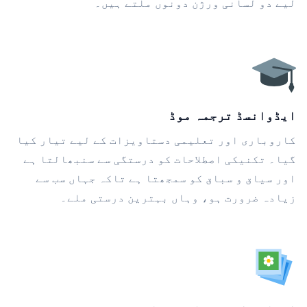
لیے دو لسانی ورژن دونوں ملتے ہیں۔
ایڈوانسڈ ترجمہ موڈ
کاروباری اور تعلیمی دستاویزات کے لیے تیار کیا
گیا۔ تکنیکی اصطلاحات کو درستگی سے سنبھالتا ہے
اور سیاق و سباق کو سمجھتا ہے تاکہ جہاں سب سے
زیادہ ضرورت ہو، وہاں بہترین درستی ملے۔