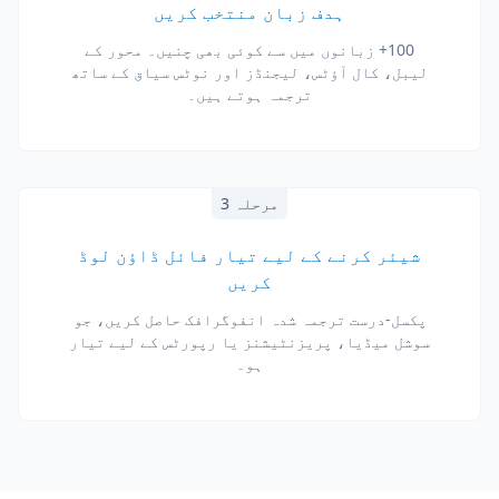
ہدف زبان منتخب کریں
100+ زبانوں میں سے کوئی بھی چنیں۔ محور کے
لیبل، کال آؤٹس، لیجنڈز اور نوٹس سیاق کے ساتھ
ترجمہ ہوتے ہیں۔
مرحلہ 3
شیئر کرنے کے لیے تیار فائل ڈاؤن لوڈ
کریں
پکسل-درست ترجمہ شدہ انفوگرافک حاصل کریں، جو
سوشل میڈیا، پریزنٹیشنز یا رپورٹس کے لیے تیار
ہو۔