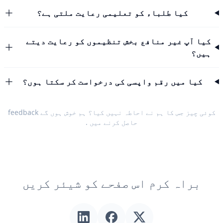
کیا طلباء کو تعلیمی رعایت ملتی ہے؟
کیا آپ غیر منافع بخش تنظیموں کو رعایت دیتے
ہیں؟
کیا میں رقم واپسی کی درخواست کر سکتا ہوں؟
کوئی چیز جس کا ہم نے احاطہ نہیں کیا؟ ہم خوش ہوں گے
feedback
حاصل کرنے میں
.
براہ کرم اس صفحے کو شیئر کریں