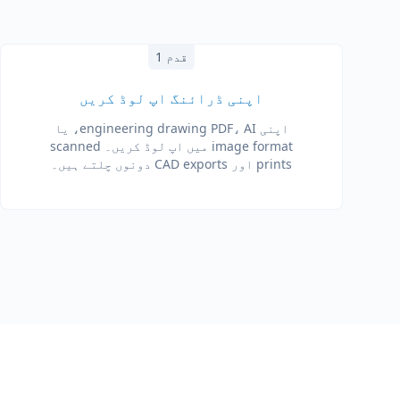
قدم 1
اپنی ڈرائنگ اپ لوڈ کریں
اپنی engineering drawing PDF، AI، یا
image format میں اپ لوڈ کریں۔ scanned
prints اور CAD exports دونوں چلتے ہیں۔