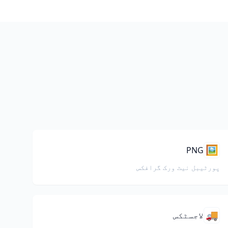
🖼️
PNG
پورٹیبل نیٹ ورک گرافکس
🚚
لاجسٹکس