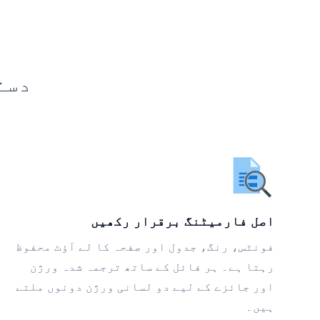
دست
اصل فارمیٹنگ برقرار رکھیں
فونٹس، رنگ، جدول اور صفحہ کا لے آؤٹ محفوظ
رہتا ہے۔ ہر فائل کے ساتھ ترجمہ شدہ ورژن
اور جائزے کے لیے دو لسانی ورژن دونوں ملتے
ہیں۔