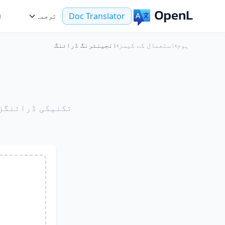
Doc Translator
ترجمہ
ا
ہوم
›
استعمال کے کیسز
›
انجینئرنگ ڈرائنگ
ا