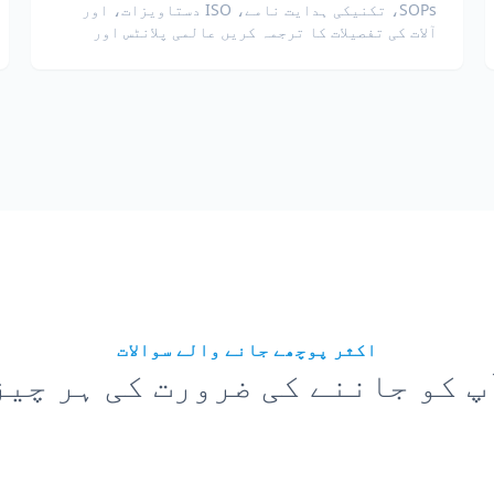
SOPs، تکنیکی ہدایت نامے، ISO دستاویزات، اور
آلات کی تفصیلات کا ترجمہ کریں عالمی پلانٹس اور
سپلائی چینز کے لیے۔
اکثر پوچھے جانے والے سوالات
پ کو جاننے کی ضرورت کی ہر چیز