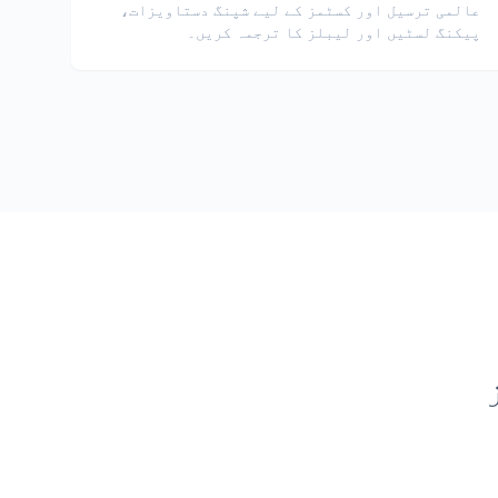
عالمی ترسیل اور کسٹمز کے لیے شپنگ دستاویزات،
پیکنگ لسٹیں اور لیبلز کا ترجمہ کریں۔