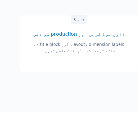
قدم 3
ڈاؤن لوڈ کریں اور production کو دیں
layout، dimension labels، اور title block کے
ساتھ ترجمہ شدہ ڈرائنگ حاصل کریں۔