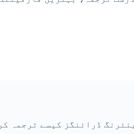
نئرنگ ڈرائنگز کیسے ترجمہ کر