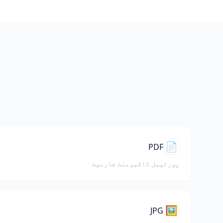
م
📄
PDF
پورٹیبل ڈاکیومنٹ فارمیٹ
🖼️
JPG