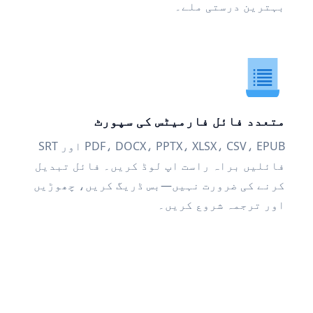
بہترین درستی ملے۔
متعدد فائل فارمیٹس کی سپورٹ
PDF، DOCX، PPTX، XLSX، CSV، EPUB اور SRT
فائلیں براہ راست اپ لوڈ کریں۔ فائل تبدیل
کرنے کی ضرورت نہیں—بس ڈریگ کریں، چھوڑیں
اور ترجمہ شروع کریں۔