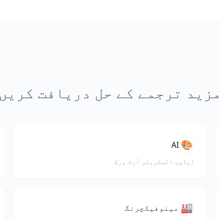
زید ترجمے کے حل دریافت کریں
🎨
AI
ایڈوب السٹریٹر آرٹ ورک
🏭
مینوفیکچرنگ