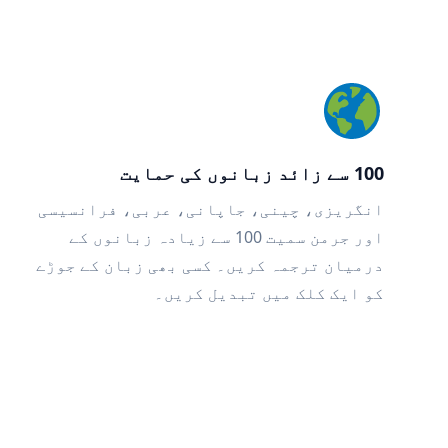
100 سے زائد زبانوں کی حمایت
انگریزی، چینی، جاپانی، عربی، فرانسیسی
اور جرمن سمیت 100 سے زیادہ زبانوں کے
درمیان ترجمہ کریں۔ کسی بھی زبان کے جوڑے
کو ایک کلک میں تبدیل کریں۔