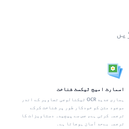
یں
اسمارٹ امیج ٹیکسٹ شناخت
ہماری جدید OCR ٹیکنالوجی تصاویر کے اندر
موجود متن کو خودکار طور پر شناخت کرکے
ترجمہ کرتی ہے، جس سے پیچیدہ دستاویزات کا
ترجمہ بےحد آسان ہوجاتا ہے۔