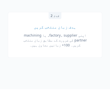
قدم 2
ہدف زبان منتخب کریں
اپنی factory، supplier، یا machining
partner کی ضرورت کے مطابق زبان منتخب
کریں۔ 100+ زبانیں معاون ہیں۔