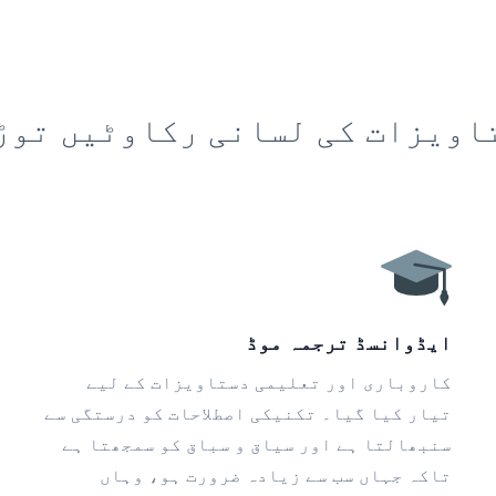
اویزات کی لسانی رکاوٹیں توڑ
ایڈوانسڈ ترجمہ موڈ
کاروباری اور تعلیمی دستاویزات کے لیے
تیار کیا گیا۔ تکنیکی اصطلاحات کو درستگی سے
سنبھالتا ہے اور سیاق و سباق کو سمجھتا ہے
تاکہ جہاں سب سے زیادہ ضرورت ہو، وہاں