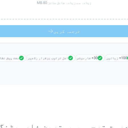
زیادہ سے زیادہ فائل سائز 80 MB
ترجمہ کریں
100+ زبانیں
30+ فارمیٹس
اصل ترتیب برقرار رکھیں
مفت پیش نظا
رست ترجمہ، بہترین فارمیٹنگ