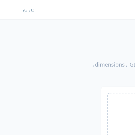
تاریخ
تکنیکی ڈرائنگز کو کوئی بھی زبان میں ترجمہ کریں — dimensions، GD&T symbols،