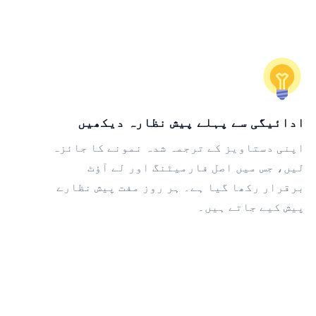
ادائیگی سے پہلے پیش نظارہ دیکھیں
اپنی دستاویز کے ترجمہ شدہ نمونے کا جائزہ
لیں، جس میں اصل فارمیٹنگ اور لے آؤٹ
برقرار رکھا گیا ہے۔ ہر روز مفت پیش نظارے
پیش کیے جاتے ہیں۔