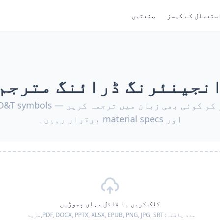
ستعمال کے کیسز
صنعتیں
نجینئرنگ ڈرائنگ مترجم
اور material specs برقرار رہیں۔
کلک کریں یا فائل یہاں چھوڑیں
مدد یافتہ:
PDF, DOCX, PPTX, XLSX, EPUB, PNG, JPG, SRT,
مزید