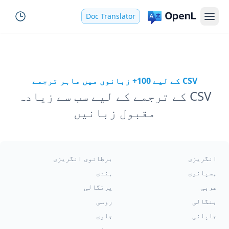
Doc Translator
CSV کے لیے 100+ زبانوں میں ماہر ترجمے
CSV کے ترجمے کے لیے سب سے زیادہ
مقبول زبانیں
انگریزی
برطانوی انگریزی
ہسپانوی
ہندی
عربی
پرتگالی
بنگالی
روسی
جاپانی
جاوی