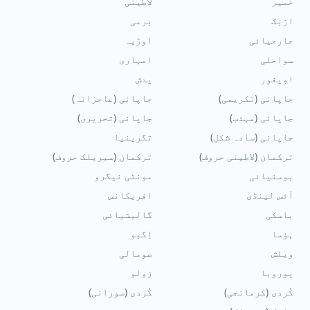
خمیر
لاطینی
ازبک
برمی
جارجیائی
اوڑیہ
سواحلی
امہاری
اویغور
یدش
جاپانی (تکریمی)
جاپانی (عاجزانہ)
جاپانی (مہذب)
جاپانی (تحریری)
جاپانی (سادہ شکل)
تگرینیا
ترکمان (لاطینی حروف)
ترکمان (سیریلک حروف)
بوسنیائی
مونٹی نیگرو
آئس لینڈی
افریکانس
باسکی
گالیشیائی
ہؤسا
اِگبو
ویلش
صومالی
یوروبا
زولو
کُردی (کرمانجی)
کُردی (سورانی)