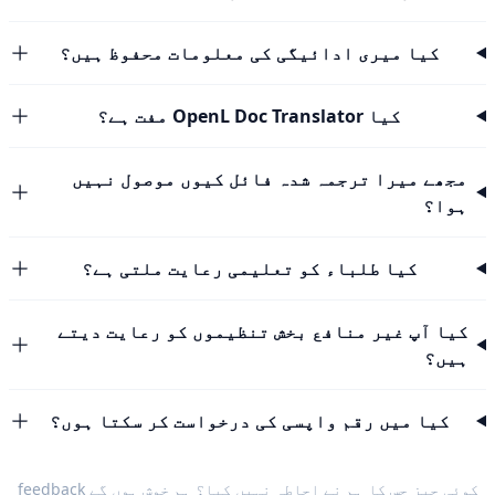
کیا میری ادائیگی کی معلومات محفوظ ہیں؟
کیا OpenL Doc Translator مفت ہے؟
مجھے میرا ترجمہ شدہ فائل کیوں موصول نہیں
ہوا؟
کیا طلباء کو تعلیمی رعایت ملتی ہے؟
کیا آپ غیر منافع بخش تنظیموں کو رعایت دیتے
ہیں؟
کیا میں رقم واپسی کی درخواست کر سکتا ہوں؟
کوئی چیز جس کا ہم نے احاطہ نہیں کیا؟ ہم خوش ہوں گے
feedback