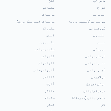
گجراتی
کنڑ
قزاخ
ملیالم
پنجابی
سربیائی
سربیائی (لاطینی حروف)
سربیائی (سیریلک حروف)
کروشیائی
سلوواک
بلغاری
ڈینش
فننش
نارویجین
نیپالی
سلووینیائی
ایسٹونیائی
لٹویائی
لتھوانیائی
البانیائی
آرمینیائی
آذربائیجانی
بیلاروسی
کاتالان
ہیٹی کریول
آئرش
میکیڈونیائی
مالٹی
منگولیائی (سیریلک)
سنہالا
لاؤ
تبتی