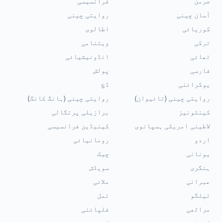
جرمن
فرانسیسی
آسان چینی
روایتی چینی
کوریائی
اطالوی
ترکی
ویتنامی
تھائی
انڈونیشیائی
فارسی
پولش
یوکرائنی
ڈچ
روایتی چینی (تائیوان)
روایتی چینی (ہانگ کانگ)
کینٹونیز
برازیلی پرتگالی
لاطینی امریکی ہسپانوی
کینیڈین فرانسیسی
اردو
رومانیائی
یونانی
چیک
ہنگری
سویڈش
عبرانی
ملائی
تیلگو
تمل
مراٹھی
فلپائنی