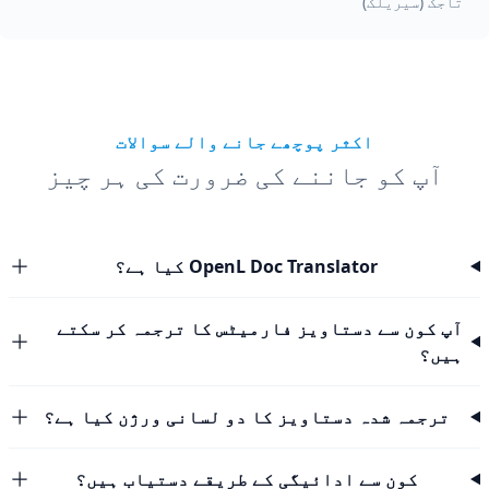
تاجک (سیریلک)
اکثر پوچھے جانے والے سوالات
آپ کو جاننے کی ضرورت کی ہر چیز
OpenL Doc Translator کیا ہے؟
آپ کون سے دستاویز فارمیٹس کا ترجمہ کر سکتے
ہیں؟
ترجمہ شدہ دستاویز کا دو لسانی ورژن کیا ہے؟
کون سے ادائیگی کے طریقے دستیاب ہیں؟