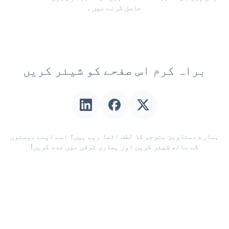
حاصل کرنے میں
.
براہ کرم اس صفحے کو شیئر کریں
ہمارے دستاویز مترجم کا لطف اٹھا رہے ہیں؟ اسے اپنے دوستوں
کے ساتھ شیئر کریں اور ہماری ترقی میں مدد کریں!