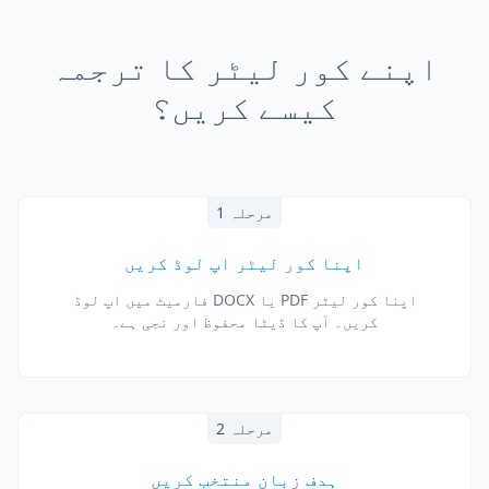
اپنے کور لیٹر کا ترجمہ
کیسے کریں؟
مرحلہ 1
اپنا کور لیٹر اپ لوڈ کریں
اپنا کور لیٹر PDF یا DOCX فارمیٹ میں اپ لوڈ
کریں۔ آپ کا ڈیٹا محفوظ اور نجی ہے۔
مرحلہ 2
ہدف زبان منتخب کریں