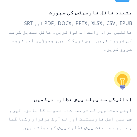
متعدد فائل فارمیٹس کی سپورٹ
PDF، DOCX، PPTX، XLSX، CSV، EPUB اور SRT
فائلیں براہ راست اپ لوڈ کریں۔ فائل تبدیل کرنے
کی ضرورت نہیں—بس ڈریگ کریں، چھوڑیں اور ترجمہ
شروع کریں۔
ادائیگی سے پہلے پیش نظارہ دیکھیں
اپنی دستاویز کے ترجمہ شدہ نمونے کا جائزہ لیں،
جس میں اصل فارمیٹنگ اور لے آؤٹ برقرار رکھا گیا
ہے۔ ہر روز مفت پیش نظارے پیش کیے جاتے ہیں۔