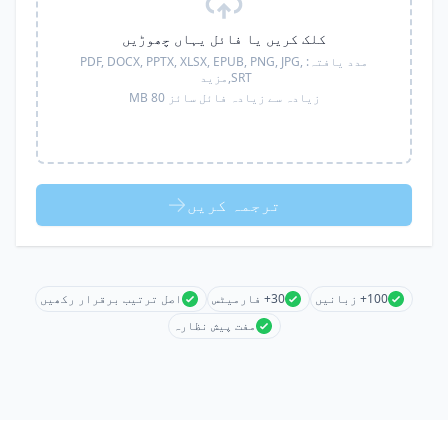
کلک کریں یا فائل یہاں چھوڑیں
مدد یافتہ:
PDF, DOCX, PPTX, XLSX, EPUB, PNG, JPG,
SRT,
مزید
زیادہ سے زیادہ فائل سائز 80 MB
ترجمہ کریں
100+ زبانیں
30+ فارمیٹس
اصل ترتیب برقرار رکھیں
مفت پیش نظارہ