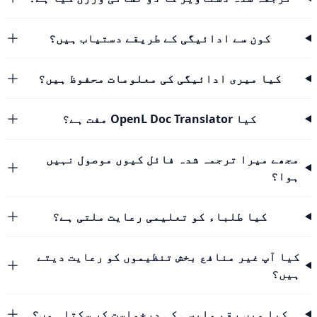
کون سے ادائیگی کے طریقے دستیاب ہیں؟
کیا میری ادائیگی کی معلومات محفوظ ہیں؟
کیا OpenL Doc Translator مفت ہے؟
مجھے میرا ترجمہ شدہ فائل کیوں موصول نہیں
ہوا؟
کیا طلباء کو تعلیمی رعایت ملتی ہے؟
کیا آپ غیر منافع بخش تنظیموں کو رعایت دیتے
ہیں؟
کیا میں رقم واپسی کی درخواست کر سکتا ہوں؟