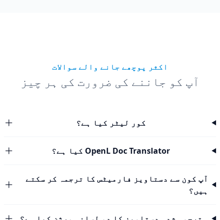
اکثر پوچھے جانے والے سوالات
آپ کو جاننے کی ضرورت کی ہر چیز
کور لیٹر کیا ہے؟
OpenL Doc Translator کیا ہے؟
آپ کون سے دستاویز فارمیٹس کا ترجمہ کر سکتے
ہیں؟
ترجمہ شدہ دستاویز کا دو لسانی ورژن کیا ہے؟