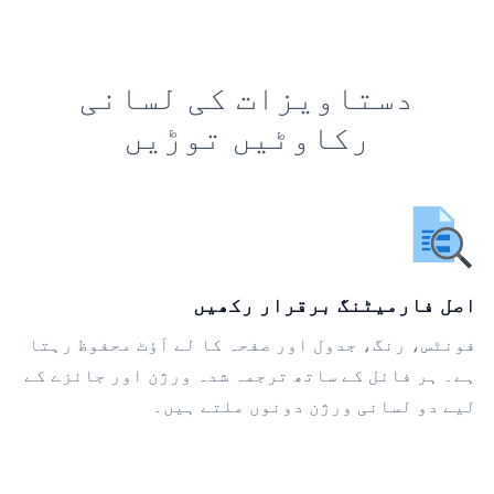
دستاویزات کی لسانی
رکاوٹیں توڑیں
اصل فارمیٹنگ برقرار رکھیں
فونٹس، رنگ، جدول اور صفحہ کا لے آؤٹ محفوظ رہتا
ہے۔ ہر فائل کے ساتھ ترجمہ شدہ ورژن اور جائزے کے
لیے دو لسانی ورژن دونوں ملتے ہیں۔