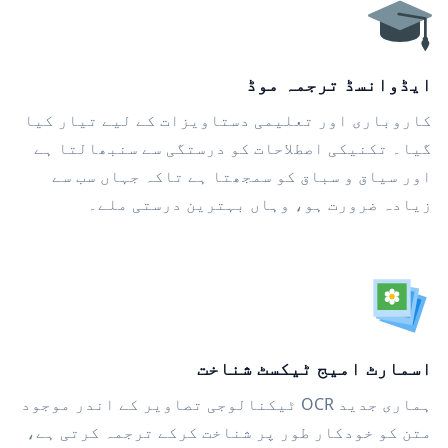
ایڈوانسڈ ترجمہ موڈ
کاروباری اور تعلیمی دستاویزات کے لیے تیار کیا
گیا۔ تکنیکی اصطلاحات کو درستگی سے سنبھالتا ہے
اور سیاق و سباق کو سمجھتا ہے تاکہ جہاں سب سے
زیادہ ضرورت ہو، وہاں بہترین درستی ملے۔
اسمارٹ امیج ٹیکسٹ شناخت
ہماری جدید OCR ٹیکنالوجی تصاویر کے اندر موجود
متن کو خودکار طور پر شناخت کرکے ترجمہ کرتی ہے،