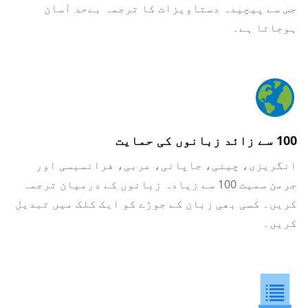
جس سے پیچیدہ دستاویزات کا ترجمہ بےحد آسان
ہوجاتا ہے۔
100 سے زائد زبانوں کی حمایت
انگریزی، چینی، جاپانی، عربی، فرانسیسی اور
جرمن سمیت 100 سے زیادہ زبانوں کے درمیان ترجمہ
کریں۔ کسی بھی زبان کے جوڑے کو ایک کلک میں تبدیل
کریں۔