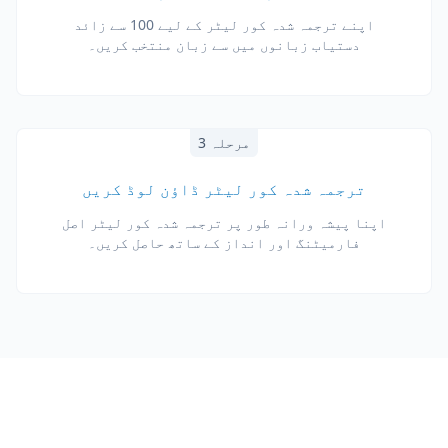
اپنے ترجمہ شدہ کور لیٹر کے لیے 100 سے زائد
دستیاب زبانوں میں سے زبان منتخب کریں۔
مرحلہ 3
ترجمہ شدہ کور لیٹر ڈاؤن لوڈ کریں
اپنا پیشہ ورانہ طور پر ترجمہ شدہ کور لیٹر اصل
فارمیٹنگ اور انداز کے ساتھ حاصل کریں۔