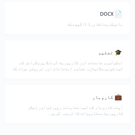
📄
DOCX
مائیکروسافٹ ورڈ ڈاکیومنٹ
🎓
تعلیم
اسکولوں، جامعات اور کارپوریٹ لرننگ پروگرامز کے
لیے کورس سلائیڈز، نصاب، امتحانات اور تربیتی مواد کا
ترجمہ کریں۔
💼
کاروبار
اپنے کاروبار کے لیے معاہدے، رپورٹس اور دیگر
کارپوریٹ دستاویزات کا ترجمہ کریں۔