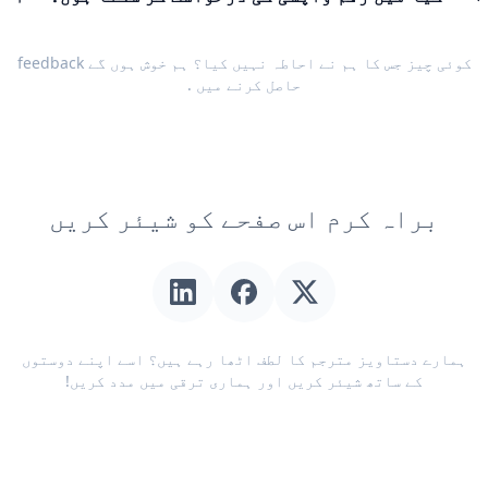
کوئی چیز جس کا ہم نے احاطہ نہیں کیا؟ ہم خوش ہوں گے
feedback
حاصل کرنے میں
.
براہ کرم اس صفحے کو شیئر کریں
ہمارے دستاویز مترجم کا لطف اٹھا رہے ہیں؟ اسے اپنے دوستوں
کے ساتھ شیئر کریں اور ہماری ترقی میں مدد کریں!