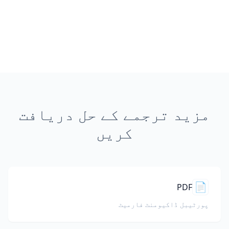
مزید ترجمے کے حل دریافت
کریں
📄
PDF
پورٹیبل ڈاکیومنٹ فارمیٹ