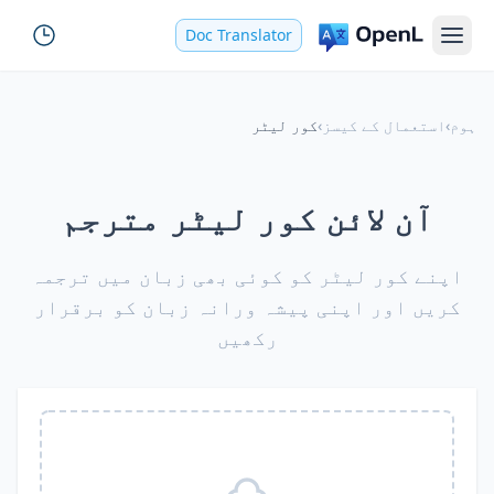
Doc Translator
ہوم
›
استعمال کے کیسز
›
کور لیٹر
آن لائن کور لیٹر مترجم
اپنے کور لیٹر کو کوئی بھی زبان میں ترجمہ
کریں اور اپنی پیشہ ورانہ زبان کو برقرار
رکھیں