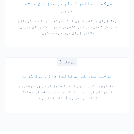
سیکھنے والوں کے لیے ہدف زبان منتخب
کریں
ہدف زبان منتخب کریں تاکہ سیکھنے والے ماڈیولز،
سبق کی تفصیلات، اور تشخیصی معیار کو واضح طور پر
مقامی زبان میں دیکھ سکیں۔
مرحلہ 3
ترجمہ شدہ کورس گائیڈ ڈاؤن لوڈ کریں
ایک ترجمہ شدہ کورس گائیڈ حاصل کریں جو سرخیوں،
نمبرنگ، اور ای لرننگ مواد کی ساخت کو مختلف
زبانوں میں ہم آہنگ رکھتا ہے۔