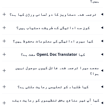
ہیں؟
ترجمہ شدہ دستاویز کا دو لسانی ورژن کیا ہے؟
کون سے ادائیگی کے طریقے دستیاب ہیں؟
کیا میری ادائیگی کی معلومات محفوظ ہیں؟
کیا OpenL Doc Translator مفت ہے؟
مجھے میرا ترجمہ شدہ فائل کیوں موصول نہیں
ہوا؟
کیا طلباء کو تعلیمی رعایت ملتی ہے؟
کیا آپ غیر منافع بخش تنظیموں کو رعایت دیتے