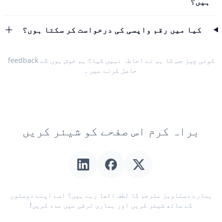
ہیں؟
کیا میں رقم واپسی کی درخواست کر سکتا ہوں؟
کوئی چیز جس کا ہم نے احاطہ نہیں کیا؟ ہم خوش ہوں گے
feedback
حاصل کرنے میں
.
براہ کرم اس صفحے کو شیئر کریں
ہمارے دستاویز مترجم کا لطف اٹھا رہے ہیں؟ اسے اپنے دوستوں
کے ساتھ شیئر کریں اور ہماری ترقی میں مدد کریں!