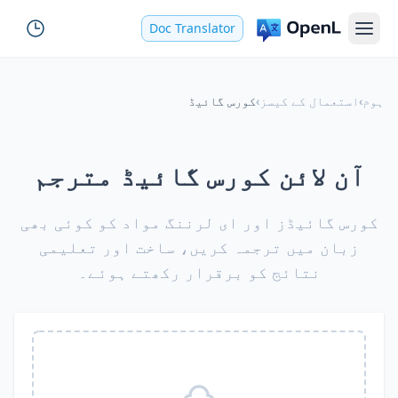
Doc Translator
ہوم
›
استعمال کے کیسز
›
کورس گائیڈ
آن لائن کورس گائیڈ مترجم
کورس گائیڈز اور ای لرننگ مواد کو کوئی بھی
زبان میں ترجمہ کریں، ساخت اور تعلیمی
نتائج کو برقرار رکھتے ہوئے۔