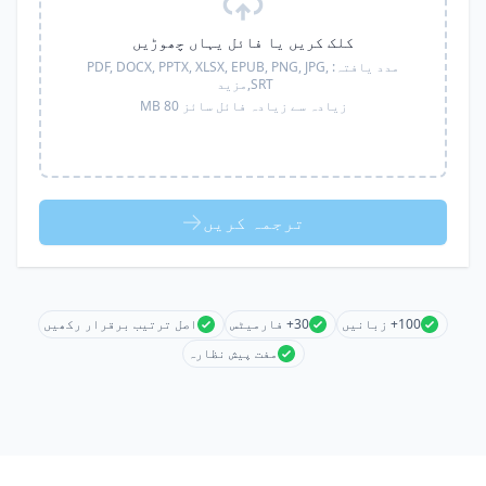
کلک کریں یا فائل یہاں چھوڑیں
مدد یافتہ:
PDF, DOCX, PPTX, XLSX, EPUB, PNG, JPG,
SRT,
مزید
زیادہ سے زیادہ فائل سائز 80 MB
ترجمہ کریں
100+ زبانیں
30+ فارمیٹس
اصل ترتیب برقرار رکھیں
مفت پیش نظارہ