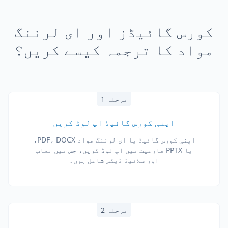
کورس گائیڈز اور ای لرننگ
مواد کا ترجمہ کیسے کریں؟
مرحلہ 1
اپنی کورس گائیڈ اپ لوڈ کریں
اپنی کورس گائیڈ یا ای لرننگ مواد PDF، DOCX،
یا PPTX فارمیٹ میں اپ لوڈ کریں، جس میں نصاب
اور سلائیڈ ڈیکس شامل ہوں۔
مرحلہ 2