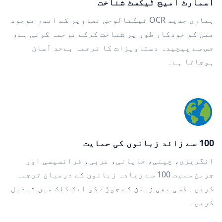
اسمارٹ امیج ٹیکسٹ شناخت
ہماری جدید OCR ٹیکنالوجی تصاویر کے اندر موجود
متن کو خودکار طور پر شناخت کرکے ترجمہ کرتی ہے،
جس سے پیچیدہ دستاویزات کا ترجمہ بےحد آسان
ہوجاتا ہے۔
100 سے زائد زبانوں کی حمایت
انگریزی، چینی، جاپانی، عربی، فرانسیسی اور
جرمن سمیت 100 سے زیادہ زبانوں کے درمیان ترجمہ
کریں۔ کسی بھی زبان کے جوڑے کو ایک کلک میں تبدیل
کریں۔