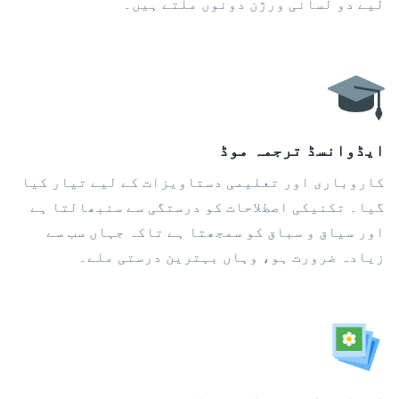
لیے دو لسانی ورژن دونوں ملتے ہیں۔
ایڈوانسڈ ترجمہ موڈ
کاروباری اور تعلیمی دستاویزات کے لیے تیار کیا
گیا۔ تکنیکی اصطلاحات کو درستگی سے سنبھالتا ہے
اور سیاق و سباق کو سمجھتا ہے تاکہ جہاں سب سے
زیادہ ضرورت ہو، وہاں بہترین درستی ملے۔