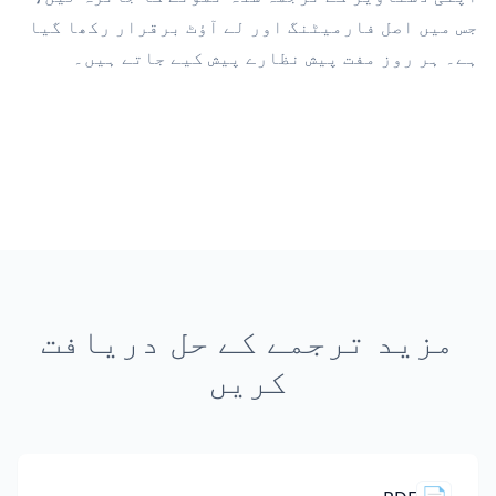
جس میں اصل فارمیٹنگ اور لے آؤٹ برقرار رکھا گیا
ہے۔ ہر روز مفت پیش نظارے پیش کیے جاتے ہیں۔
مزید ترجمے کے حل دریافت
کریں