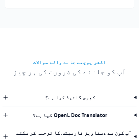
ترجمہ کریں۔
اکثر پوچھے جانے والے سوالات
آپ کو جاننے کی ضرورت کی ہر چیز
کورس گائیڈ کیا ہے؟
OpenL Doc Translator کیا ہے؟
آپ کون سے دستاویز فارمیٹس کا ترجمہ کر سکتے