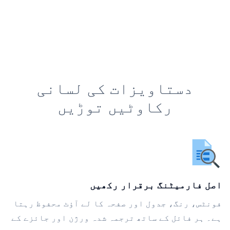
دستاویزات کی لسانی
رکاوٹیں توڑیں
اصل فارمیٹنگ برقرار رکھیں
فونٹس، رنگ، جدول اور صفحہ کا لے آؤٹ محفوظ رہتا
ہے۔ ہر فائل کے ساتھ ترجمہ شدہ ورژن اور جائزے کے