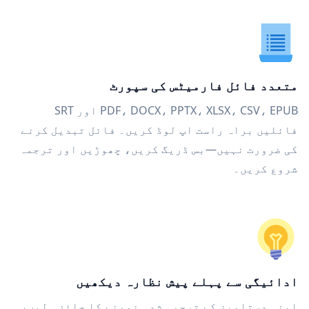
متعدد فائل فارمیٹس کی سپورٹ
PDF، DOCX، PPTX، XLSX، CSV، EPUB اور SRT
فائلیں براہ راست اپ لوڈ کریں۔ فائل تبدیل کرنے
کی ضرورت نہیں—بس ڈریگ کریں، چھوڑیں اور ترجمہ
شروع کریں۔
ادائیگی سے پہلے پیش نظارہ دیکھیں
اپنی دستاویز کے ترجمہ شدہ نمونے کا جائزہ لیں،