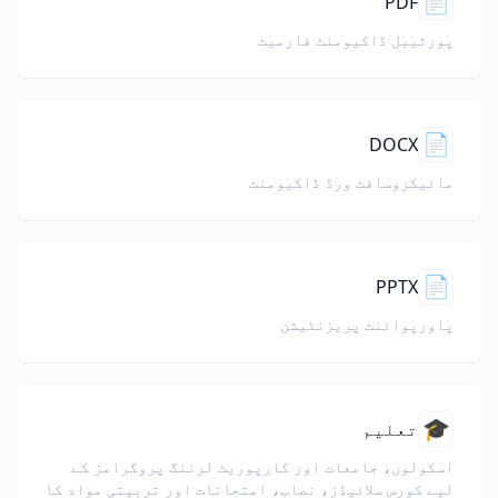
📄
PDF
پورٹیبل ڈاکیومنٹ فارمیٹ
📄
DOCX
مائیکروسافٹ ورڈ ڈاکیومنٹ
📄
PPTX
پاورپوائنٹ پریزنٹیشن
🎓
تعلیم
اسکولوں، جامعات اور کارپوریٹ لرننگ پروگرامز کے
لیے کورس سلائیڈز، نصاب، امتحانات اور تربیتی مواد کا