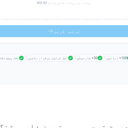
زیادہ سے زیادہ فائل سائز 80 MB
ترجمہ کریں
100+ زبانیں
30+ فارمیٹس
اصل ترتیب برقرار رکھیں
مفت پیش نظا
رست ترجمہ، بہترین فارمیٹنگ