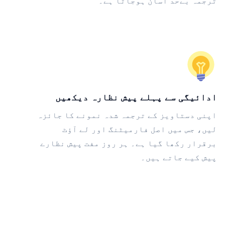
ترجمہ بےحد آسان ہوجاتا ہے۔
ادائیگی سے پہلے پیش نظارہ دیکھیں
اپنی دستاویز کے ترجمہ شدہ نمونے کا جائزہ
لیں، جس میں اصل فارمیٹنگ اور لے آؤٹ
برقرار رکھا گیا ہے۔ ہر روز مفت پیش نظارے
پیش کیے جاتے ہیں۔