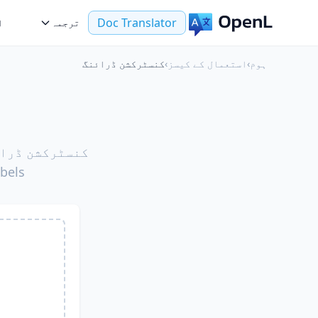
Doc Translator
ترجمہ
ا
ہوم
›
استعمال کے کیسز
›
کنسٹرکشن ڈرائنگ
room labels