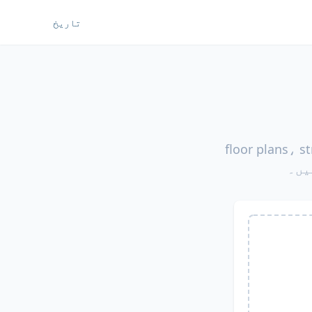
تاریخ
ھی زبان میں ترجمہ کریں — floor plans، structural