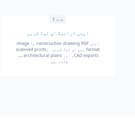
قدم 1
اپنی ڈرائنگ اپ لوڈ کریں
اپنی construction drawing PDF یا image
format میں اپ لوڈ کریں۔ scanned prints،
CAD exports، اور architectural plans سب
چلتے ہیں۔