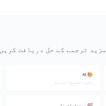
زید ترجمے کے حل دریافت کریں
🎨
AI
ایڈوب السٹریٹر آرٹ ورک
🏭
مینوفیکچرنگ