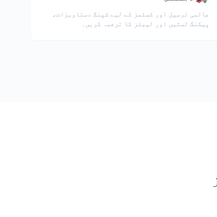
عالمی ترسیل اور کسٹمز کے لیے شپنگ دستاویزات،
پیکنگ لسٹیں اور لیبلز کا ترجمہ کریں۔