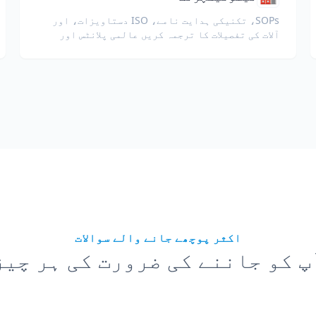
SOPs، تکنیکی ہدایت نامے، ISO دستاویزات، اور
آلات کی تفصیلات کا ترجمہ کریں عالمی پلانٹس اور
سپلائی چینز کے لیے۔
اکثر پوچھے جانے والے سوالات
پ کو جاننے کی ضرورت کی ہر چیز