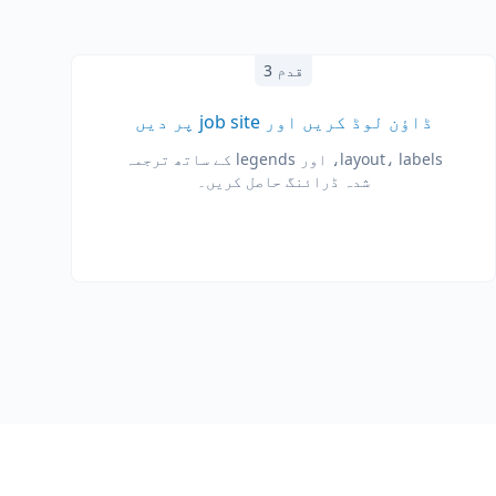
قدم 3
ڈاؤن لوڈ کریں اور job site پر دیں
layout، labels، اور legends کے ساتھ ترجمہ
شدہ ڈرائنگ حاصل کریں۔