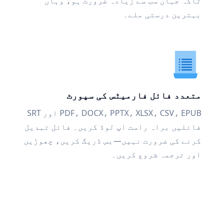
تاکہ جہاں سب سے زیادہ ضرورت ہو، وہاں
بہترین درستی ملے۔
متعدد فائل فارمیٹس کی سپورٹ
PDF، DOCX، PPTX، XLSX، CSV، EPUB اور SRT
فائلیں براہ راست اپ لوڈ کریں۔ فائل تبدیل
کرنے کی ضرورت نہیں—بس ڈریگ کریں، چھوڑیں
اور ترجمہ شروع کریں۔