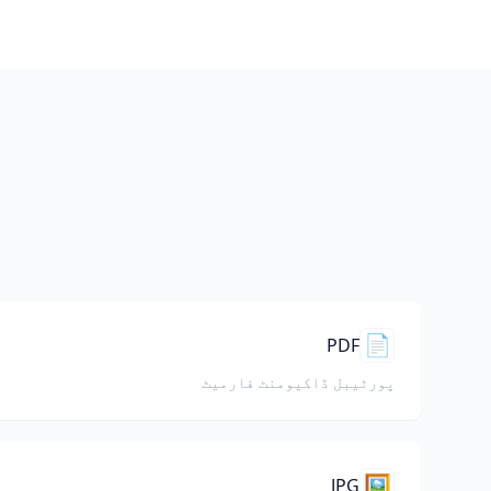
م
📄
PDF
پورٹیبل ڈاکیومنٹ فارمیٹ
🖼️
JPG