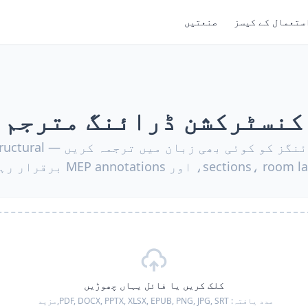
ستعمال کے کیسز
صنعتیں
کنسٹرکشن ڈرائنگ مترجم
کنسٹرکشن ڈرائنگز کو کوئی ب
sections، ، اور MEP annotations برقرار رہیں۔
کلک کریں یا فائل یہاں چھوڑیں
مدد یافتہ:
PDF, DOCX, PPTX, XLSX, EPUB, PNG, JPG, SRT,
مزید