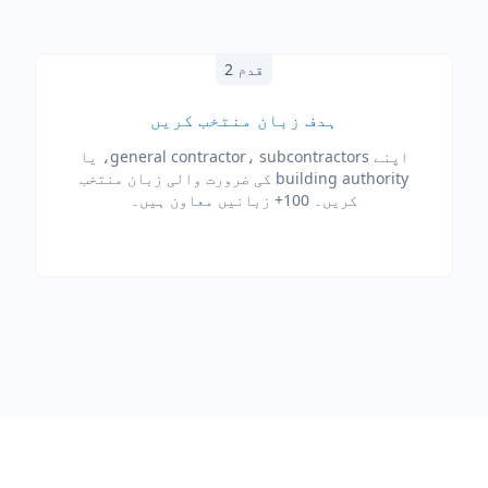
قدم 2
ہدف زبان منتخب کریں
اپنے general contractor، subcontractors، یا
building authority کی ضرورت والی زبان منتخب
کریں۔ 100+ زبانیں معاون ہیں۔