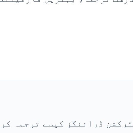
رکشن ڈرائنگز کیسے ترجمہ کر