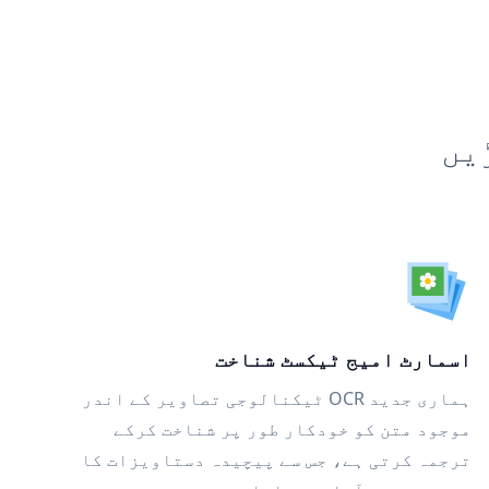
یں
اسمارٹ امیج ٹیکسٹ شناخت
ہماری جدید OCR ٹیکنالوجی تصاویر کے اندر
موجود متن کو خودکار طور پر شناخت کرکے
ترجمہ کرتی ہے، جس سے پیچیدہ دستاویزات کا