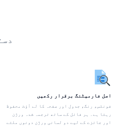
دست
اصل فارمیٹنگ برقرار رکھیں
فونٹس، رنگ، جدول اور صفحہ کا لے آؤٹ محفوظ
رہتا ہے۔ ہر فائل کے ساتھ ترجمہ شدہ ورژن
اور جائزے کے لیے دو لسانی ورژن دونوں ملتے