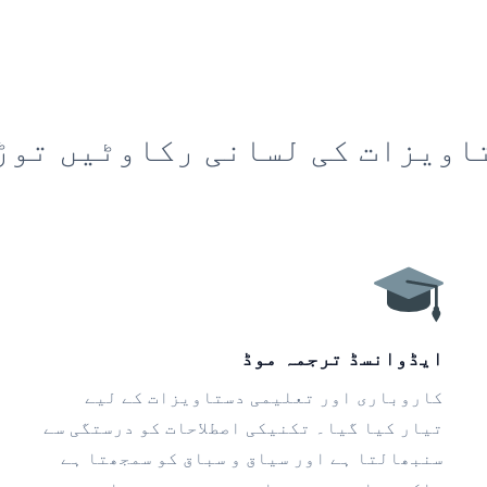
اویزات کی لسانی رکاوٹیں توڑ
ایڈوانسڈ ترجمہ موڈ
کاروباری اور تعلیمی دستاویزات کے لیے
تیار کیا گیا۔ تکنیکی اصطلاحات کو درستگی سے
سنبھالتا ہے اور سیاق و سباق کو سمجھتا ہے