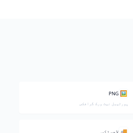
🖼️
PNG
پورٹیبل نیٹ ورک گرافکس
🚚
لاجسٹکس