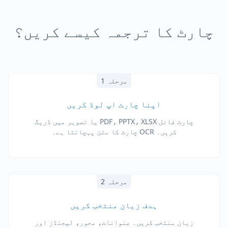
چارٹ کا ترجمہ کیسے کریں؟
مرحلہ 1
اپنا چارٹ اپ لوڈ کریں
چارٹ فائل PDF، PPTX، XLSX یا تصویر میں ڈریگ
کریں۔ OCR چارٹ کا متن پہچانتا ہے۔
مرحلہ 2
ہدف زبان منتخب کریں
زبان منتخب کریں۔ عنوانات، محور، لیجنڈز اور