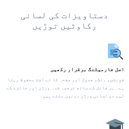
دستاویزات کی لسانی
رکاوٹیں توڑیں
اصل فارمیٹنگ برقرار رکھیں
فونٹس، رنگ، جدول اور صفحہ کا لے آؤٹ محفوظ رہتا
ہے۔ ہر فائل کے ساتھ ترجمہ شدہ ورژن اور جائزے کے
لیے دو لسانی ورژن دونوں ملتے ہیں۔