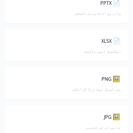
📄
PPTX
پاورپوائنٹ پریزنٹیشن
📄
XLSX
ایکسسل اسپریڈشیٹ
🖼️
PNG
پورٹیبل نیٹ ورک گرافکس
🖼️
JPG
جے پی ای جی تصویر