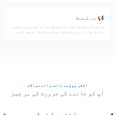
📢
مارکیٹنگ
عالمی سامعین کے لیے مارکیٹنگ مواد، اشتہاری مہمات،
برانڈ مواد اور پروموشنل دستاویزات کا ترجمہ کریں۔
اکثر پوچھے جانے والے سوالات
آپ کو جاننے کی ضرورت کی ہر چیز
چارٹ ترجمہ کیا ہے؟