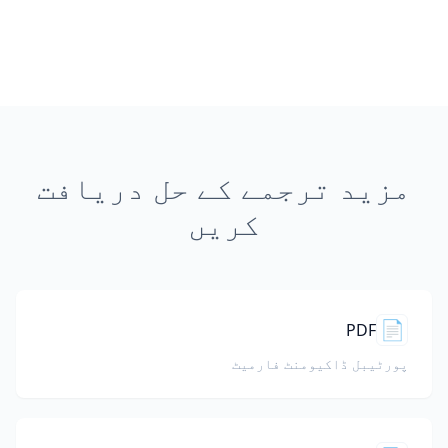
مزید ترجمے کے حل دریافت
کریں
📄
PDF
پورٹیبل ڈاکیومنٹ فارمیٹ