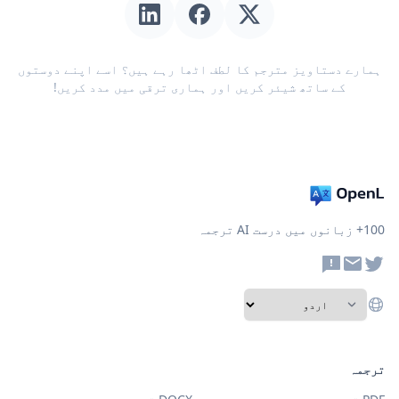
ہمارے دستاویز مترجم کا لطف اٹھا رہے ہیں؟ اسے اپنے دوستوں
کے ساتھ شیئر کریں اور ہماری ترقی میں مدد کریں!
100+ زبانوں میں درست AI ترجمہ
ترجمہ