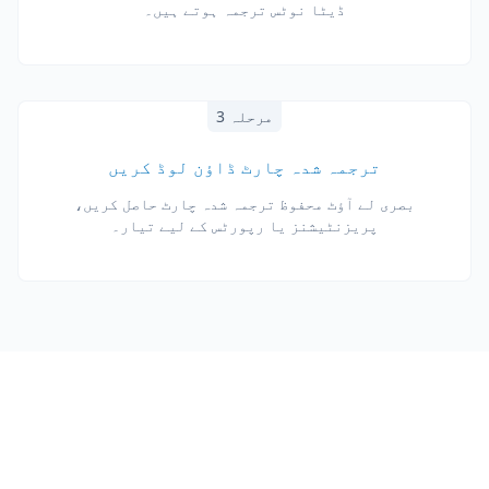
ڈیٹا نوٹس ترجمہ ہوتے ہیں۔
مرحلہ 3
ترجمہ شدہ چارٹ ڈاؤن لوڈ کریں
بصری لے آؤٹ محفوظ ترجمہ شدہ چارٹ حاصل کریں،
پریزنٹیشنز یا رپورٹس کے لیے تیار۔