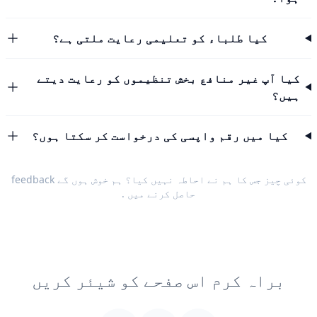
کیا طلباء کو تعلیمی رعایت ملتی ہے؟
کیا آپ غیر منافع بخش تنظیموں کو رعایت دیتے
ہیں؟
کیا میں رقم واپسی کی درخواست کر سکتا ہوں؟
کوئی چیز جس کا ہم نے احاطہ نہیں کیا؟ ہم خوش ہوں گے
feedback
حاصل کرنے میں
.
براہ کرم اس صفحے کو شیئر کریں