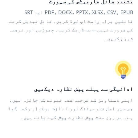
متعدد فائل فارمیٹس کی سپورٹ
PDF، DOCX، PPTX، XLSX، CSV، EPUB اور SRT
فائلیں براہ راست اپ لوڈ کریں۔ فائل تبدیل کرنے
کی ضرورت نہیں—بس ڈریگ کریں، چھوڑیں اور ترجمہ
شروع کریں۔
ادائیگی سے پہلے پیش نظارہ دیکھیں
اپنی دستاویز کے ترجمہ شدہ نمونے کا جائزہ لیں،
جس میں اصل فارمیٹنگ اور لے آؤٹ برقرار رکھا گیا
ہے۔ ہر روز مفت پیش نظارے پیش کیے جاتے ہیں۔