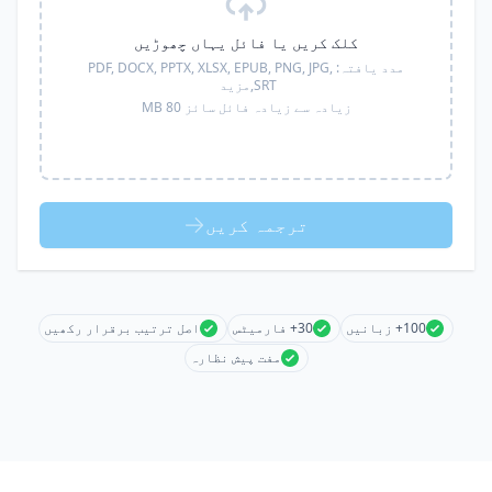
کلک کریں یا فائل یہاں چھوڑیں
مدد یافتہ:
PDF, DOCX, PPTX, XLSX, EPUB, PNG, JPG,
SRT,
مزید
زیادہ سے زیادہ فائل سائز 80 MB
ترجمہ کریں
100+ زبانیں
30+ فارمیٹس
اصل ترتیب برقرار رکھیں
مفت پیش نظارہ