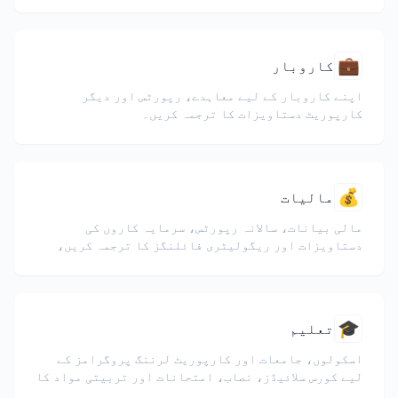
💼
کاروبار
اپنے کاروبار کے لیے معاہدے، رپورٹس اور دیگر
کارپوریٹ دستاویزات کا ترجمہ کریں۔
💰
مالیات
مالی بیانات، سالانہ رپورٹس، سرمایہ کاروں کی
دستاویزات اور ریگولیٹری فائلنگز کا ترجمہ کریں،
نمبروں، جدولوں اور تعمیل فارمیٹنگ کو محفوظ رکھتے
ہوئے۔
🎓
تعلیم
اسکولوں، جامعات اور کارپوریٹ لرننگ پروگرامز کے
لیے کورس سلائیڈز، نصاب، امتحانات اور تربیتی مواد کا
ترجمہ کریں۔