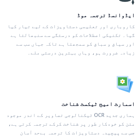
ایڈوانسڈ ترجمہ موڈ
کاروباری اور تعلیمی دستاویزات کے لیے تیار کیا
گیا۔ تکنیکی اصطلاحات کو درستگی سے سنبھالتا ہے
اور سیاق و سباق کو سمجھتا ہے تاکہ جہاں سب سے
زیادہ ضرورت ہو، وہاں بہترین درستی ملے۔
اسمارٹ امیج ٹیکسٹ شناخت
ہماری جدید OCR ٹیکنالوجی تصاویر کے اندر موجود
متن کو خودکار طور پر شناخت کرکے ترجمہ کرتی ہے،
جس سے پیچیدہ دستاویزات کا ترجمہ بےحد آسان