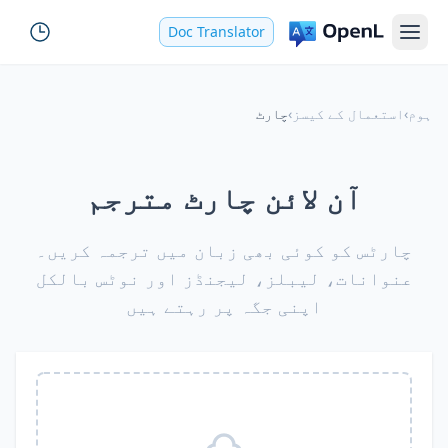
Doc Translator
ہوم
›
استعمال کے کیسز
›
چارٹ
آن لائن چارٹ مترجم
چارٹس کو کوئی بھی زبان میں ترجمہ کریں۔
عنوانات، لیبلز، لیجنڈز اور نوٹس بالکل
اپنی جگہ پر رہتے ہیں