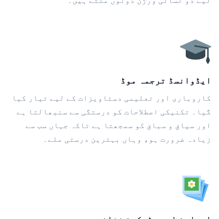
لیے دو لسانی ورژن دونوں ملتے ہیں۔
ایڈوانسڈ ترجمہ موڈ
کاروباری اور تعلیمی دستاویزات کے لیے تیار کیا
گیا۔ تکنیکی اصطلاحات کو درستگی سے سنبھالتا ہے
اور سیاق و سباق کو سمجھتا ہے تاکہ جہاں سب سے
زیادہ ضرورت ہو، وہاں بہترین درستی ملے۔