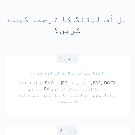
بل آف لیڈنگ کا ترجمہ کیسے
کریں؟
مرحلہ 1
اپنا بل آف لیڈنگ اپ لوڈ کریں
PDF، DOCX، اسکین شدہ JPG یا PNG بل آف لیڈنگ
اپ لوڈ کریں۔ کارگو ٹیبلز، B/L نمبرز،
بندرگاہیں، اور کنٹینر یا سیل نمبرز سپورٹ کیے
جاتے ہیں۔
مرحلہ 2