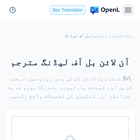
Doc Translator
ہوم
›
استعمال کے کیسز
›
بل آف لیڈنگ
آن لائن بل آف لیڈنگ مترجم
B/L دستاویزات کو کوئی بھی زبان میں ترجمہ
کریں اور شپمنٹ پارٹیوں، بندرگاہوں، فریٹ
شرائط، اور کنٹینر کی تفصیلات واضح رکھیں