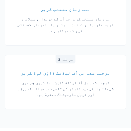
ہدف زبان منتخب کریں
وہ زبان منتخب کریں جو آپ کے خریدار، سپلائر،
فریٹ فارورڈر، کسٹمز بروکر، یا اندرونی لاجسٹکس
ٹیم کو درکار ہے۔
مرحلہ 3
ترجمہ شدہ بل آف لیڈنگ ڈاؤن لوڈ کریں
ترجمہ شدہ بل آف لیڈنگ ڈاؤن لوڈ کریں جس میں
شپمنٹ پارٹیوں، کارگو کی تفصیلات، حوالہ نمبرز،
اور ٹیبل فارمیٹنگ محفوظ ہو۔