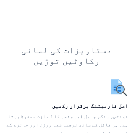
دستاویزات کی لسانی
رکاوٹیں توڑیں
اصل فارمیٹنگ برقرار رکھیں
فونٹس، رنگ، جدول اور صفحہ کا لے آؤٹ محفوظ رہتا
ہے۔ ہر فائل کے ساتھ ترجمہ شدہ ورژن اور جائزے کے