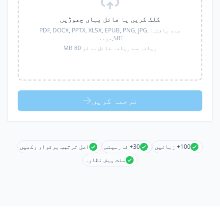
کلک کریں یا فائل یہاں چھوڑیں
مدد یافتہ:
PDF, DOCX, PPTX, XLSX, EPUB, PNG, JPG,
SRT,
مزید
زیادہ سے زیادہ فائل سائز 80 MB
ترجمہ کریں
100+ زبانیں
30+ فارمیٹس
اصل ترتیب برقرار رکھیں
مفت پیش نظارہ