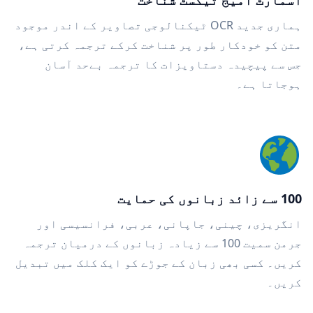
اسمارٹ امیج ٹیکسٹ شناخت
ہماری جدید OCR ٹیکنالوجی تصاویر کے اندر موجود
متن کو خودکار طور پر شناخت کرکے ترجمہ کرتی ہے،
جس سے پیچیدہ دستاویزات کا ترجمہ بےحد آسان
ہوجاتا ہے۔
100 سے زائد زبانوں کی حمایت
انگریزی، چینی، جاپانی، عربی، فرانسیسی اور
جرمن سمیت 100 سے زیادہ زبانوں کے درمیان ترجمہ
کریں۔ کسی بھی زبان کے جوڑے کو ایک کلک میں تبدیل
کریں۔