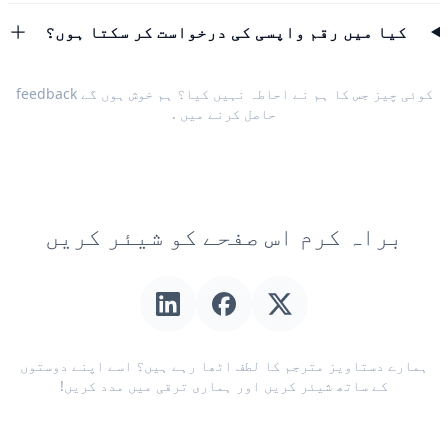
کیا میں رقم واپسی کی درخواست کر سکتا ہوں؟
کوئی چیز جس کا ہم نے احاطہ نہیں کیا؟ ہم خوش ہوں گے
feedback
حاصل کرنے میں
.
براہ کرم اس صفحے کو شیئر کریں
ہمارے دستاویز مترجم کا لطف اٹھا رہے ہیں؟ اسے اپنے دوستوں
کے ساتھ شیئر کریں اور ہماری ترقی میں مدد کریں!