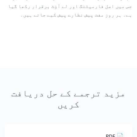
جس میں اصل فارمیٹنگ اور لے آؤٹ برقرار رکھا گیا
ہے۔ ہر روز مفت پیش نظارے پیش کیے جاتے ہیں۔
مزید ترجمے کے حل دریافت
کریں
📄
PDF