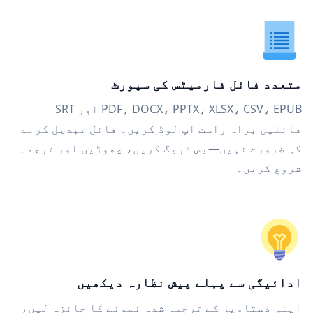
متعدد فائل فارمیٹس کی سپورٹ
PDF، DOCX، PPTX، XLSX، CSV، EPUB اور SRT
فائلیں براہ راست اپ لوڈ کریں۔ فائل تبدیل کرنے
کی ضرورت نہیں—بس ڈریگ کریں، چھوڑیں اور ترجمہ
شروع کریں۔
ادائیگی سے پہلے پیش نظارہ دیکھیں
اپنی دستاویز کے ترجمہ شدہ نمونے کا جائزہ لیں،