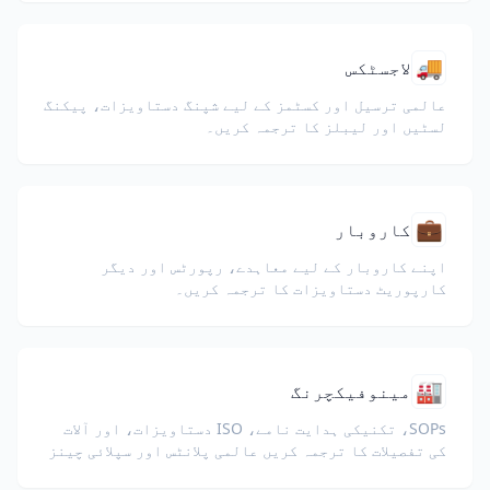
🚚
لاجسٹکس
عالمی ترسیل اور کسٹمز کے لیے شپنگ دستاویزات، پیکنگ
لسٹیں اور لیبلز کا ترجمہ کریں۔
💼
کاروبار
اپنے کاروبار کے لیے معاہدے، رپورٹس اور دیگر
کارپوریٹ دستاویزات کا ترجمہ کریں۔
🏭
مینوفیکچرنگ
SOPs، تکنیکی ہدایت نامے، ISO دستاویزات، اور آلات
کی تفصیلات کا ترجمہ کریں عالمی پلانٹس اور سپلائی چینز
کے لیے۔