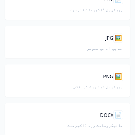
پورٹیبل ڈاکیومنٹ فارمیٹ
🖼️
JPG
جے پی ای جی تصویر
🖼️
PNG
پورٹیبل نیٹ ورک گرافکس
📄
DOCX
مائیکروسافٹ ورڈ ڈاکیومنٹ