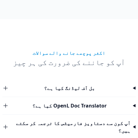
اکثر پوچھے جانے والے سوالات
آپ کو جاننے کی ضرورت کی ہر چیز
بل آف لیڈنگ کیا ہے؟
OpenL Doc Translator کیا ہے؟
آپ کون سے دستاویز فارمیٹس کا ترجمہ کر سکتے
ہیں؟