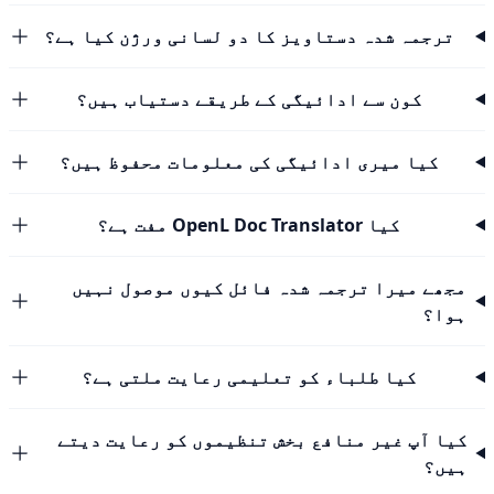
ترجمہ شدہ دستاویز کا دو لسانی ورژن کیا ہے؟
کون سے ادائیگی کے طریقے دستیاب ہیں؟
کیا میری ادائیگی کی معلومات محفوظ ہیں؟
کیا OpenL Doc Translator مفت ہے؟
مجھے میرا ترجمہ شدہ فائل کیوں موصول نہیں
ہوا؟
کیا طلباء کو تعلیمی رعایت ملتی ہے؟
کیا آپ غیر منافع بخش تنظیموں کو رعایت دیتے
ہیں؟