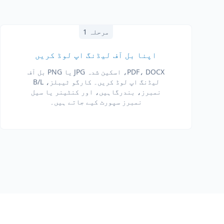
مرحلہ 1
اپنا بل آف لیڈنگ اپ لوڈ کریں
PDF، DOCX، اسکین شدہ JPG یا PNG بل آف
لیڈنگ اپ لوڈ کریں۔ کارگو ٹیبلز، B/L
نمبرز، بندرگاہیں، اور کنٹینر یا سیل
نمبرز سپورٹ کیے جاتے ہیں۔