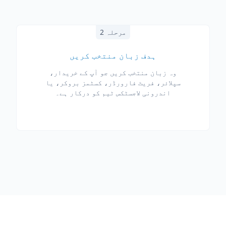
مرحلہ 2
ہدف زبان منتخب کریں
وہ زبان منتخب کریں جو آپ کے خریدار،
سپلائر، فریٹ فارورڈر، کسٹمز بروکر، یا
اندرونی لاجسٹکس ٹیم کو درکار ہے۔