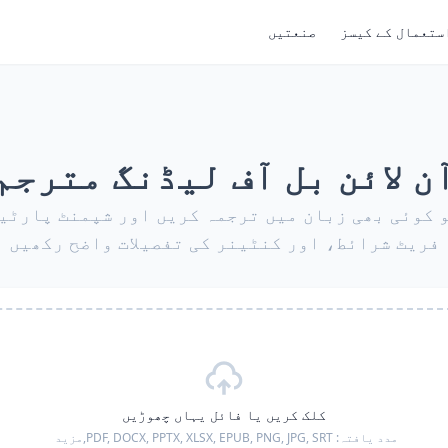
ستعمال کے کیسز
صنعتیں
ن لائن بل آف لیڈنگ مترجم
 کو کوئی بھی زبان میں ترجمہ کریں اور شپمنٹ پارٹ
فریٹ شرائط، اور کنٹینر کی تفصیلات واضح رکھیں
کلک کریں یا فائل یہاں چھوڑیں
مدد یافتہ:
PDF, DOCX, PPTX, XLSX, EPUB, PNG, JPG, SRT,
مزید