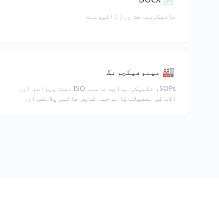
مائیکروسافٹ ورڈ ڈاکیومنٹ
🏭
مینوفیکچرنگ
SOPs، تکنیکی ہدایت نامے، ISO دستاویزات، اور
آلات کی تفصیلات کا ترجمہ کریں عالمی پلانٹس اور
سپلائی چینز کے لیے۔