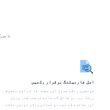
دست
اصل فارمیٹنگ برقرار رکھیں
فونٹس، رنگ، جدول اور صفحہ کا لے آؤٹ محفوظ
رہتا ہے۔ ہر فائل کے ساتھ ترجمہ شدہ ورژن
اور جائزے کے لیے دو لسانی ورژن دونوں ملتے