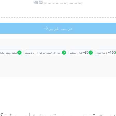
زیادہ سے زیادہ فائل سائز 80 MB
ترجمہ کریں
100+ زبانیں
30+ فارمیٹس
اصل ترتیب برقرار رکھیں
مفت پیش نظا
رست ترجمہ، بہترین فارمیٹنگ