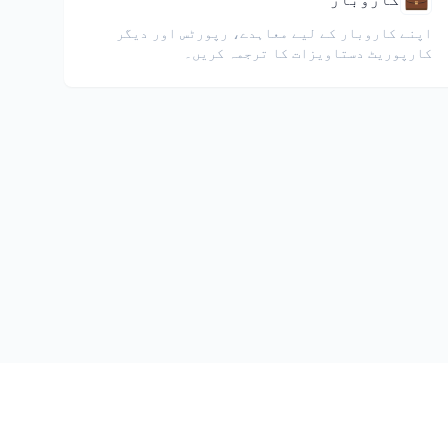
اپنے کاروبار کے لیے معاہدے، رپورٹس اور دیگر
کارپوریٹ دستاویزات کا ترجمہ کریں۔