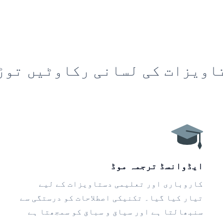
اویزات کی لسانی رکاوٹیں توڑ
ایڈوانسڈ ترجمہ موڈ
کاروباری اور تعلیمی دستاویزات کے لیے
تیار کیا گیا۔ تکنیکی اصطلاحات کو درستگی سے
سنبھالتا ہے اور سیاق و سباق کو سمجھتا ہے