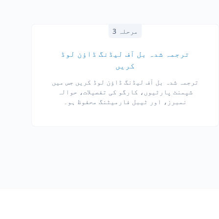
مرحلہ 3
ترجمہ شدہ بل آف لیڈنگ ڈاؤن لوڈ
کریں
ترجمہ شدہ بل آف لیڈنگ ڈاؤن لوڈ کریں جس میں
شپمنٹ پارٹیوں، کارگو کی تفصیلات، حوالہ
نمبرز، اور ٹیبل فارمیٹنگ محفوظ ہو۔