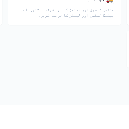
عالمی ترسیل اور کسٹمز کے لیے شپنگ دستاویزات،
پیکنگ لسٹیں اور لیبلز کا ترجمہ کریں۔