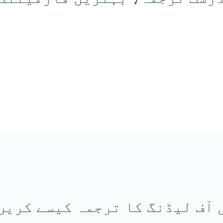
 آف لیڈنگ کا ترجمہ کیسے کریں