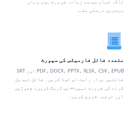
تاکہ جہاں سب سے زیادہ ضرورت ہو، وہاں
بہترین درستی ملے۔
متعدد فائل فارمیٹس کی سپورٹ
PDF، DOCX، PPTX، XLSX، CSV، EPUB اور SRT
فائلیں براہ راست اپ لوڈ کریں۔ فائل تبدیل
کرنے کی ضرورت نہیں—بس ڈریگ کریں، چھوڑیں
اور ترجمہ شروع کریں۔