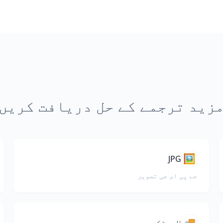
زید ترجمے کے حل دریافت کریں
🖼️
JPG
جے پی ای جی تصویر
🚚
لاجسٹکس