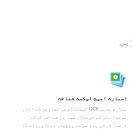
یں
اسمارٹ امیج ٹیکسٹ شناخت
ہماری جدید OCR ٹیکنالوجی تصاویر کے اندر
موجود متن کو خودکار طور پر شناخت کرکے
ترجمہ کرتی ہے، جس سے پیچیدہ دستاویزات کا