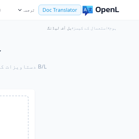
Doc Translator
ترجمہ
ا
ہوم
›
استعمال کے کیسز
›
بل آف لیڈنگ
آ
B/L دستاویزات