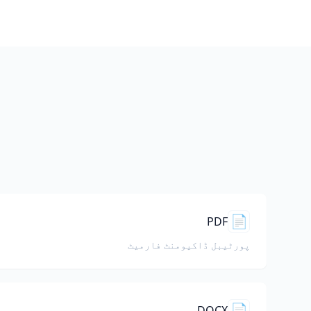
م
📄
PDF
پورٹیبل ڈاکیومنٹ فارمیٹ
📄
DOCX