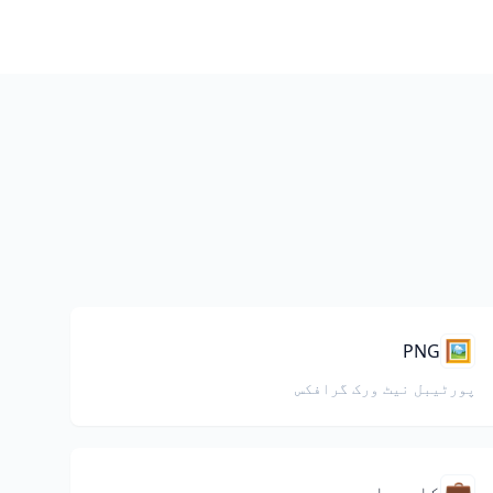
🖼️
PNG
پورٹیبل نیٹ ورک گرافکس
💼
کاروبار