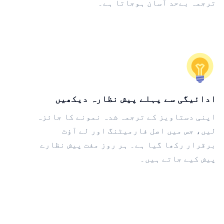
ترجمہ بےحد آسان ہوجاتا ہے۔
ادائیگی سے پہلے پیش نظارہ دیکھیں
اپنی دستاویز کے ترجمہ شدہ نمونے کا جائزہ
لیں، جس میں اصل فارمیٹنگ اور لے آؤٹ
برقرار رکھا گیا ہے۔ ہر روز مفت پیش نظارے
پیش کیے جاتے ہیں۔